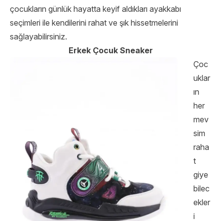
çocukların günlük hayatta keyif aldıkları ayakkabı
seçimleri ile kendilerini rahat ve şık hissetmelerini
sağlayabilirsiniz.
Erkek Çocuk Sneaker
Çoc
uklar
ın
her
mev
sim
raha
t
giye
bilec
ekler
i