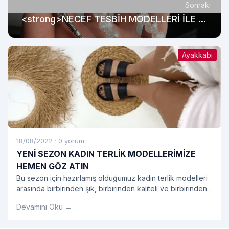
Sonraki
<strong>NECEF TESBİH MODELLERİ İLE EN
ŞIK ÜRÜNLER</strong>
Ayakkabı
18/08/2022
·
0 yorum
YENİ SEZON KADIN TERLİK MODELLERİMİZE
HEMEN GÖZ ATIN
Bu sezon için hazırlamış olduğumuz kadın terlik modelleri
arasında birbirinden şık, birbirinden kaliteli ve birbirinden
kullanışlı modeller sizleri bekliyor.
Devamını Oku →