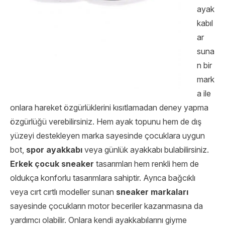
ayak
kabıl
ar
suna
n bir
mark
a ile
onlara hareket özgürlüklerini kısıtlamadan deney yapma
özgürlüğü verebilirsiniz. Hem ayak topunu hem de dış
yüzeyi destekleyen marka sayesinde çocuklara uygun
bot,
spor ayakkabı
veya günlük ayakkabı bulabilirsiniz.
Erkek çocuk sneaker
tasarımları hem renkli hem de
oldukça konforlu tasarımlara sahiptir. Ayrıca bağcıklı
veya cırt cırtlı modeller sunan
sneaker markaları
sayesinde çocukların motor beceriler kazanmasına da
yardımcı olabilir. Onlara kendi ayakkabılarını giyme