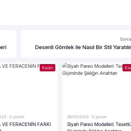
Sonra
eri
Desenli Gömlek ile Nasıl Bir Stil Yaratılı
Kadın
Ka
023
·
0 yorum
28/03/2023
·
0 yorum
 VE FERACENİN FARKI
Siyah Pareo Modelleri: Tesett