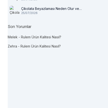
Çikolata Beyazlaması Neden Olur ve
25/07/2026
Tüketilir mi?
Son Yorumlar
Melek
-
Rulem Ürün Kalitesi Nasıl?
Zehra
-
Rulem Ürün Kalitesi Nasıl?