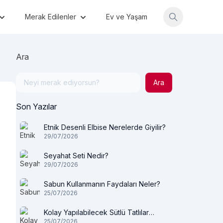
Merak Edilenler
Ev ve Yaşam
Ara
Ara
Son Yazılar
Etnik Desenli Elbise Nerelerde Giyilir?
29/07/2026
Seyahat Seti Nedir?
29/07/2026
Sabun Kullanmanın Faydaları Neler?
25/07/2026
Kolay Yapılabilecek Sütlü Tatlılar
25/07/2026
Nelerdir?