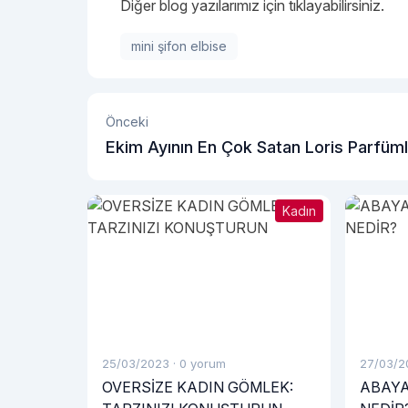
Diğer blog yazılarımız için tıklayabilirsiniz.
mini şifon elbise
Önceki
Ekim Ayının En Çok Satan Loris Parfüml
Kadın
25/03/2023
·
0 yorum
27/03/2
OVERSİZE KADIN GÖMLEK:
ABAYA