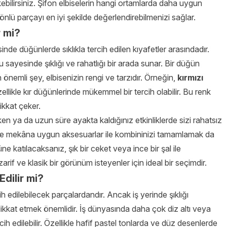
çekebilirsiniz. Şifon elbiselerin hangi ortamlarda daha uygun
lü parçayı en iyi şekilde değerlendirebilmenizi sağlar.
r mi?
sinde düğünlerde sıklıkla tercih edilen kıyafetler arasındadır.
 sayesinde şıklığı ve rahatlığı bir arada sunar. Bir düğün
önemli şey, elbisenizin rengi ve tarzıdır. Örneğin,
kırmızı
zellikle kır düğünlerinde mükemmel bir tercih olabilir. Bu renk
kkat çeker.
ken ya da uzun süre ayakta kaldığınız etkinliklerde sizi rahatsız
e mekâna uygun aksesuarlar ile kombininizi tamamlamak da
 katılacaksanız, şık bir ceket veya ince bir şal ile
 zarif ve klasik bir görünüm isteyenler için ideal bir seçimdir.
Edilir mi?
cih edilebilecek parçalardandır. Ancak iş yerinde şıklığı
ikkat etmek önemlidir. İş dünyasında daha çok diz altı veya
ih edilebilir. Özellikle hafif pastel tonlarda ve düz desenlerde