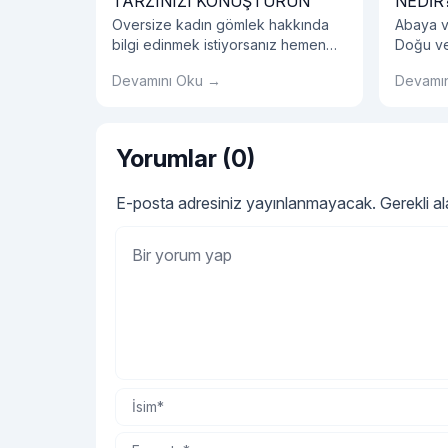
TARZINIZI KONUŞTURUN
NEDİR
Oversize kadın gömlek hakkında
Abaya ve
bilgi edinmek istiyorsanız hemen
Doğu ve
blog yazımızı incelemelisiniz!
olarak g
Devamını Oku →
Devamı
elbisele
arasındak
Yorumlar (0)
E-posta adresiniz yayınlanmayacak.
Gerekli a