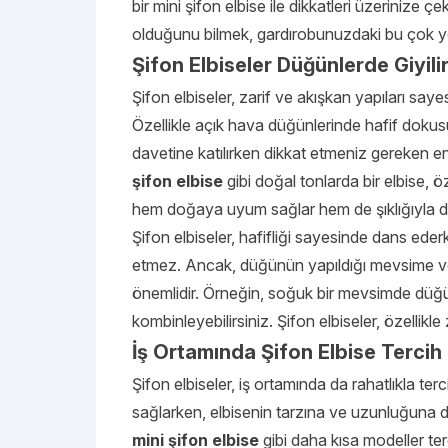
bir mini şifon elbise ile dikkatleri üzerinize 
olduğunu bilmek, gardırobunuzdaki bu çok yön
Şifon Elbiseler Düğünlerde Giyili
Şifon elbiseler, zarif ve akışkan yapıları saye
Özellikle açık hava düğünlerinde hafif dokusu
davetine katılırken dikkat etmeniz gereken en 
şifon elbise
gibi doğal tonlarda bir elbise, ö
hem doğaya uyum sağlar hem de şıklığıyla di
Şifon elbiseler, hafifliği sayesinde dans eder
etmez. Ancak, düğünün yapıldığı mevsime v
önemlidir. Örneğin, soğuk bir mevsimde düğüne
kombinleyebilirsiniz. Şifon elbiseler, özellikle
İş Ortamında Şifon Elbise Tercih 
Şifon elbiseler, iş ortamında da rahatlıkla ter
sağlarken, elbisenin tarzına ve uzunluğuna d
mini şifon elbise
gibi daha kısa modeller terc