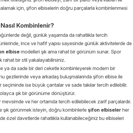
kalamak için, şifon elbiselerin doğru parçalarla kombinlenmesi
 Nasıl Kombinlenir?
üğünlerde değil, günlük yaşamda da rahatlıkla tercih
 günlerinde, ince ve hafif yapısı sayesinde günlük aktivitelerde de
on elbise
modelleri şık ama rahat bir görünüm sunar. Spor
ahat bir stil yakalayabilirsiniz.
rle ya da sade bir deri ceketle kombinleyerek modern bir
onu gezilerinde veya arkadaş buluşmalarında şifon elbise ile
çiminde ise büyük çantalar ve sade takılar tercih edilebilir.
 kolayca şık bir görünüme dönüştürür.
her mevsimde ve her ortamda tercih edilebilecek zarif parçalardır.
inde şık görünmek isteyin, doğru kombinlerle
şifon elbiseler
her
 özel davetlerde rahatlıkla kullanabileceğiniz bu elbiseleri