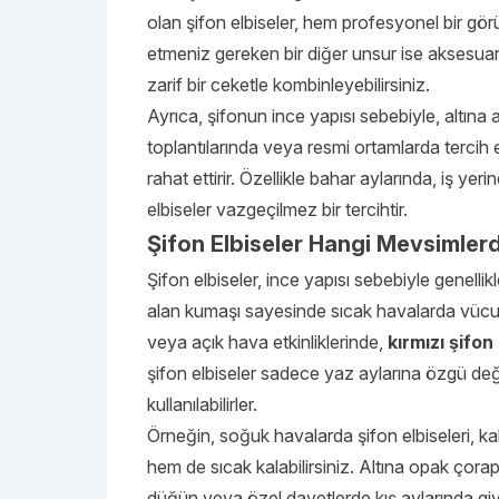
olan şifon elbiseler, hem profesyonel bir gö
etmeniz gereken bir diğer unsur ise aksesuar 
zarif bir ceketle kombinleyebilirsiniz.
Ayrıca, şifonun ince yapısı sebebiyle, altına 
toplantılarında veya resmi ortamlarda tercih e
rahat ettirir. Özellikle bahar aylarında, iş ye
elbiseler vazgeçilmez bir tercihtir.
Şifon Elbiseler Hangi Mevsimle
Şifon elbiseler, ince yapısı sebebiyle genelli
alan kumaşı sayesinde sıcak havalarda vücud
veya açık hava etkinliklerinde,
kırmızı şifon
şifon elbiseler sadece yaz aylarına özgü değ
kullanılabilirler.
Örneğin, soğuk havalarda şifon elbiseleri, ka
hem de sıcak kalabilirsiniz. Altına opak çora
düğün veya özel davetlerde kış aylarında giyme