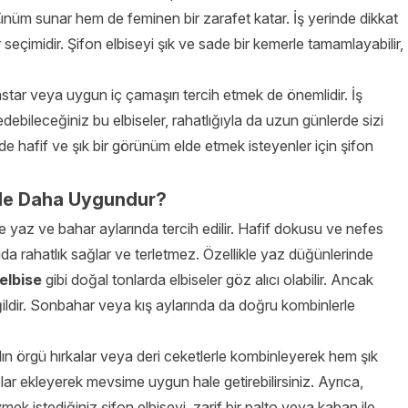
rünüm sunar hem de feminen bir zarafet katar. İş yerinde dikkat
seçimidir. Şifon elbiseyi şık ve sade bir kemerle tamamlayabilir,
astar veya uygun iç çamaşırı tercih etmek de önemlidir. İş
debileceğiniz bu elbiseler, rahatlığıyla da uzun günlerde sizi
rinde hafif ve şık bir görünüm elde etmek isteyenler için şifon
rde Daha Uygundur?
kle yaz ve bahar aylarında tercih edilir. Hafif dokusu ve nefes
a rahatlık sağlar ve terletmez. Özellikle yaz düğünlerinde
 elbise
gibi doğal tonlarda elbiseler göz alıcı olabilir. Ancak
ildir. Sonbahar veya kış aylarında da doğru kombinlerle
lın örgü hırkalar veya deri ceketlerle kombinleyerek hem şık
plar ekleyerek mevsime uygun hale getirebilirsiniz. Ayrıca,
k istediğiniz şifon elbiseyi, zarif bir palto veya kaban ile