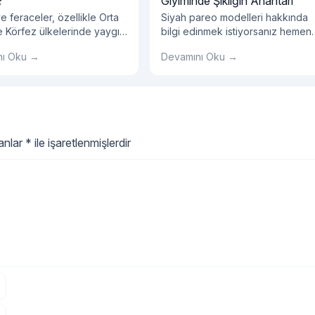
?
Giyiminde Şıklığın Anahtarı
 feraceler, özellikle Orta
Siyah pareo modelleri hakkında
 Körfez ülkelerinde yaygın
bilgi edinmek istiyorsanız hemen
iyilen geleneksel
blog yazımızı okumalısınız!
nı Oku →
Devamını Oku →
rdir. Abayalar ve feraceler
i fark, giyim tarzlarıdır.
lanlar
*
ile işaretlenmişlerdir