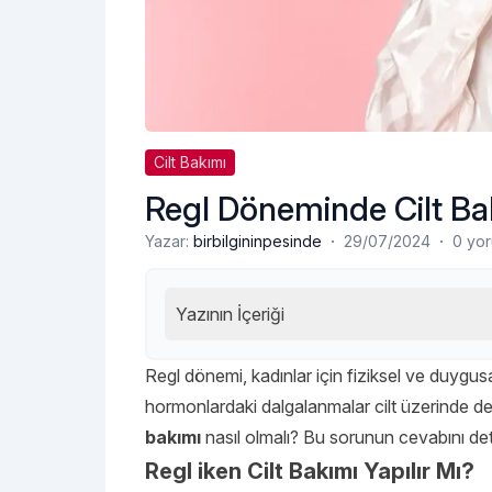
Cilt Bakımı
Regl Döneminde Cilt Ba
·
·
Yazar:
birbilgininpesinde
29/07/2024
0 yo
Yazının İçeriği
Regl dönemi, kadınlar için fiziksel ve duygu
hormonlardaki dalgalanmalar cilt üzerinde de be
bakımı
nasıl olmalı? Bu sorunun cevabını de
Regl iken Cilt Bakımı Yapılır Mı?