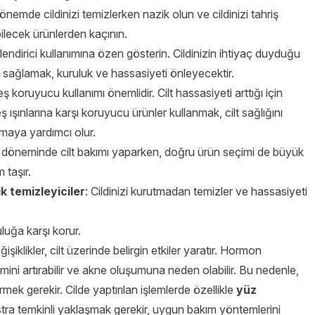
önemde cildinizi temizlerken nazik olun ve cildinizi tahriş
ilecek ürünlerden kaçının.
endirici kullanımına özen gösterin. Cildinizin ihtiyaç duyduğu
 sağlamak, kuruluk ve hassasiyeti önleyecektir.
 koruyucu kullanımı önemlidir. Cilt hassasiyeti arttığı için
 ışınlarına karşı koruyucu ürünler kullanmak, cilt sağlığını
maya yardımcı olur.
 döneminde cilt bakımı yaparken, doğru ürün seçimi de büyük
 taşır.
k temizleyiciler
: Cildinizi kurutmadan temizler ve hassasiyeti
uluğa karşı korur.
ikler, cilt üzerinde belirgin etkiler yaratır. Hormon
imini artırabilir ve akne oluşumuna neden olabilir. Bu nedenle,
k gerekir. Cilde yaptırılan işlemlerde özellikle
yüz
stra temkinli yaklaşmak gerekir, uygun bakım yöntemlerini