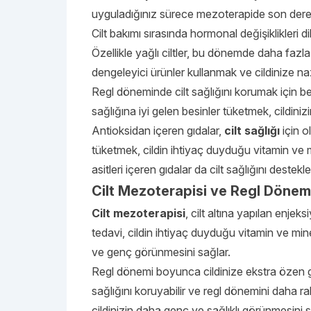
uyguladığınız sürece mezoterapide son derec
Cilt bakımı sırasında hormonal değişiklikleri d
Özellikle yağlı ciltler, bu dönemde daha fazl
dengeleyici ürünler kullanmak ve cildinize n
Regl döneminde cilt sağlığını korumak için bes
sağlığına iyi gelen besinler tüketmek, cildiniz
Antioksidan içeren gıdalar,
cilt sağlığı
için o
tüketmek, cildin ihtiyaç duyduğu vitamin ve
asitleri içeren gıdalar da cilt sağlığını destekle
Cilt Mezoterapisi ve Regl Dönem
Cilt mezoterapisi
, cilt altına yapılan enjek
tedavi, cildin ihtiyaç duyduğu vitamin ve miner
ve genç görünmesini sağlar.
Regl dönemi boyunca cildinize ekstra özen gö
sağlığını koruyabilir ve regl dönemini daha ra
cildinizin daha genç ve sağlıklı görünmesini s