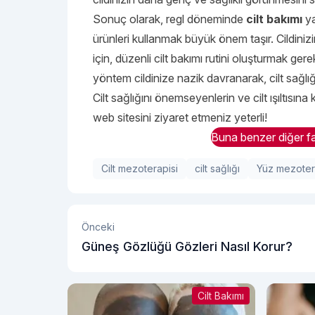
Sonuç olarak, regl döneminde
cilt bakımı
ya
ürünleri kullanmak büyük önem taşır. Cildini
için, düzenli cilt bakımı rutini oluşturmak gerekl
yöntem cildinize nazik davranarak, cilt sağlığ
Cilt sağlığını önemseyenlerin ve cilt ışıltısın
web sitesini ziyaret etmeniz yeterli!
Buna benzer diğer fa
Cilt mezoterapisi
cilt sağlığı
Yüz mezotera
Önceki
Güneş Gözlüğü Gözleri Nasıl Korur?
Cilt Bakımı