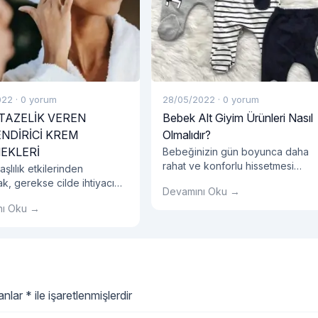
022
·
0 yorum
28/05/2022
·
0 yorum
 TAZELİK VEREN
Bebek Alt Giyim Ürünleri Nasıl
NDİRİCİ KREM
Olmalıdır?
EKLERİ
Bebeğinizin gün boyunca daha
rahat ve konforlu hissetmesi
şlılık etkilerinden
oldukça önemlidir. Bebeklerin bel
k, gerekse cilde ihtiyacı
Devamını Oku →
bir yaşa kadar çocuklara oranla
 dengesini vermek için
nı Oku →
çok daha hareketli olduğunu bili
apıdaki bir yüz kremi
muydunuz? Bu hareketli ve düny
alıdır.
keşfetme dönemlerinde
bebeğinizin konforunu sağlamak
için en doğru bebek alt giyim
ürünleri seçmek bu noktada
oldukça önemlidir. Bebek alt giyi
lanlar
*
ile işaretlenmişlerdir
ürünleri seçerken öncelikle elbet