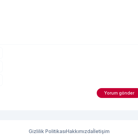
bebeğinizin cilt sağlığını
"Bebek Alt 
ve
Okumaya devam et
Gizlilik Politikası
Hakkımızda
İletişim