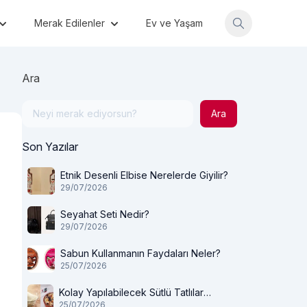
Merak Edilenler
Ev ve Yaşam
Ara
Ara
Son Yazılar
Etnik Desenli Elbise Nerelerde Giyilir?
29/07/2026
Seyahat Seti Nedir?
29/07/2026
Sabun Kullanmanın Faydaları Neler?
25/07/2026
Kolay Yapılabilecek Sütlü Tatlılar
25/07/2026
Nelerdir?