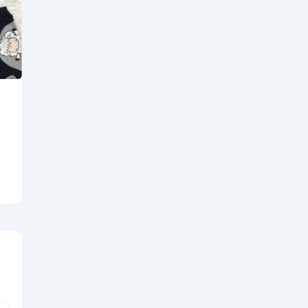
li
yor
ayı
m
te