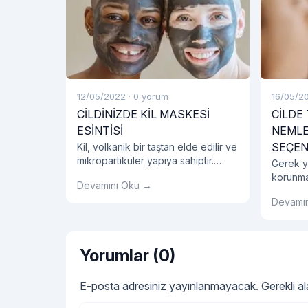
12/05/2022
·
0 yorum
16/05/2
CİLDİNİZDE KİL MASKESİ
CİLDE
ESİNTİSİ
NEMLE
SEÇEN
Kil, volkanik bir taştan elde edilir ve
mikropartiküler yapıya sahiptir.
Gerek ya
Doğal bir malzeme olması ile
korunma
Devamını Oku →
birlikte maske olarak kullanıldığında
olan su
oldukça etkilidir.
Devamı
uygun y
kullanılm
Yorumlar (0)
E-posta adresiniz yayınlanmayacak.
Gerekli a