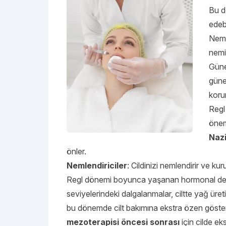
Bu d
edeb
Neml
nemi
Güneş
güneş
koru
Regl
önem
Nazi
önler.
Nemlendiriciler
: Cildinizi nemlendirir ve kur
Regl dönemi boyunca yaşanan hormonal değişikl
seviyelerindeki dalgalanmalar, ciltte yağ üret
bu dönemde cilt bakımına ekstra özen gösterme
mezoterapisi öncesi sonrası
için cilde ek