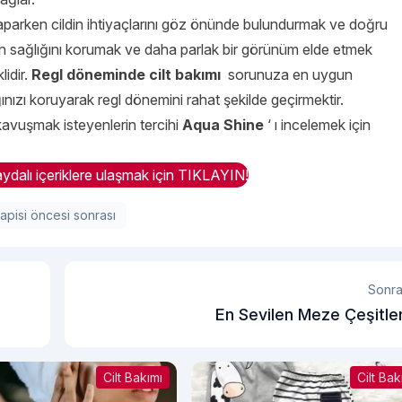
parken cildin ihtiyaçlarını göz önünde bulundurmak ve doğru
zin sağlığını korumak ve daha parlak bir görünüm elde etmek
idir.
Regl döneminde cilt bakımı
sorunuza en uygun
ınızı koruyarak regl dönemini rahat şekilde geçirmektir.
a kavuşmak isteyenlerin tercihi
Aqua Shine
‘ ı incelemek için
ydalı içeriklere ulaşmak için TIKLAYIN!
pisi öncesi sonrası
Sonra
En Sevilen Meze Çeşitle
Cilt Bakımı
Cilt Bak