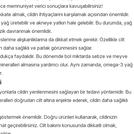
e memnuniyet verici sonuçlara kavuşabilirsiniz!
ikkate almak, cildin ihtiyaçlarını karşılamak açısından önemlidir.
a yağ üretebilir ve akneye yatkın hale gelebilir. Bu durumda, yağ
azik davranmak önemlidir.
lenme alışkanlıklarına da dikkat etmek gerekir. Özellikle cilt
in daha sağlıklı ve parlak görünmesini sağlar.
ldukça faydalıdır. Bu dönemde bol miktarda sebze ve meyve
 mineralleri almasına yardımcı olur. Aynı zamanda, omega-3 yağ
r.
i
siyonlarla cildin yenilenmesini sağlayan bir tedavi yöntemidir. Bu
alleri doğrudan cilt altına enjekte ederek, cildin daha sağlıklı
stermek önemlidir. Doğru ürünleri kullanarak, cildinizin
hat geçirebilirsiniz. Cilt bakımı konusunda dikkatli olmak,
ağlar.