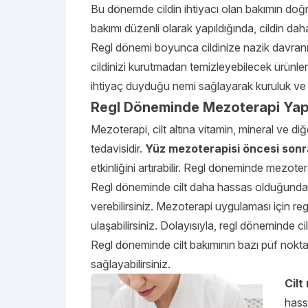
Bu dönemde cildin ihtiyacı olan bakımın doğru 
bakımı düzenli olarak yapıldığında, cildin dah
Regl dönemi boyunca cildinize nazik davranma
cildinizi kurutmadan temizleyebilecek ürünler 
ihtiyaç duyduğu nemi sağlayarak kuruluk ve h
Regl Döneminde Mezoterapi Yapı
Mezoterapi, cilt altına vitamin, mineral ve diğ
tedavisidir.
Yüz mezoterapisi öncesi sonr
etkinliğini artırabilir. Regl döneminde mezote
Regl döneminde cilt daha hassas olduğundan,
verebilirsiniz. Mezoterapi uygulaması için r
ulaşabilirsiniz. Dolayısıyla, regl döneminde 
Regl döneminde cilt bakımının bazı püf noktalar
sağlayabilirsiniz.
Cilt
hass