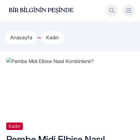
İçeriğe geç
Bir Bilginin Peşinde!
Anasayfa
Kadın
Kadın
Pembe Midi Elbise Nasıl