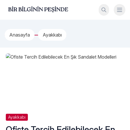
İçeriğe geç
Bir Bilginin Peşinde!
Anasayfa
Ayakkabı
Ayakkabı
Ofiste Tercih Edilebilecek En