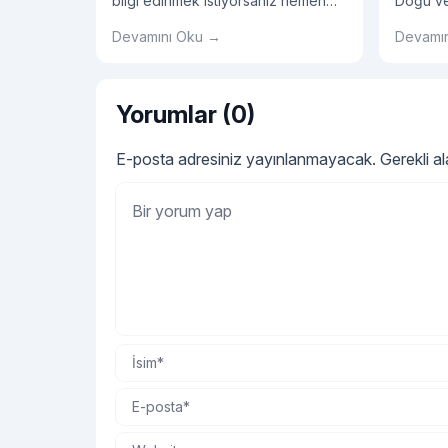
bilgi edinmek istiyorsanız hemen
Doğu ve
blog yazımızı incelemelisiniz!
olarak g
Devamını Oku →
Devamı
elbisele
arasındak
Yorumlar (0)
E-posta adresiniz yayınlanmayacak.
Gerekli a