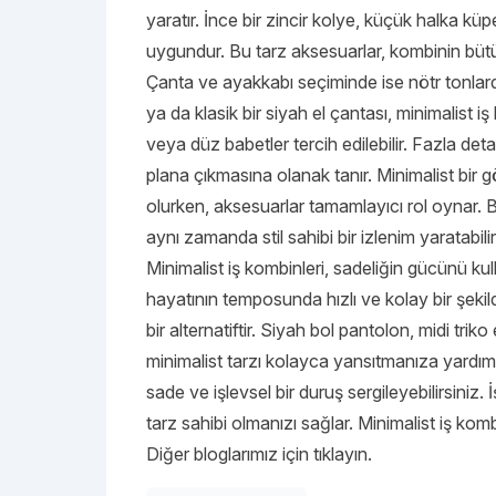
yaratır. İnce bir zincir kolye, küçük halka küpe
uygundur. Bu tarz aksesuarlar, kombinin büt
Çanta ve ayakkabı seçiminde ise nötr tonlarda
ya da klasik bir siyah el çantası, minimalist i
veya düz babetler tercih edilebilir. Fazla de
plana çıkmasına olanak tanır. Minimalist bir 
olurken, aksesuarlar tamamlayıcı rol oynar. B
aynı zamanda stil sahibi bir izlenim yaratabilir
Minimalist iş kombinleri, sadeliğin gücünü ku
hayatının temposunda hızlı ve kolay bir şekild
bir alternatiftir. Siyah bol pantolon, midi triko
minimalist tarzı kolayca yansıtmanıza yardı
sade ve işlevsel bir duruş sergileyebilirsini
tarz sahibi olmanızı sağlar. Minimalist iş komb
Diğer bloglarımız için tıklayın.