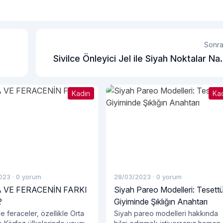
Sonra
Sivilce Önleyici Jel ile Siyah Noktalar Nas
Azaltılı
Kadın
Ka
023
·
0 yorum
28/03/2023
·
0 yorum
 VE FERACENİN FARKI
Siyah Pareo Modelleri: Tesett
?
Giyiminde Şıklığın Anahtarı
 feraceler, özellikle Orta
Siyah pareo modelleri hakkında