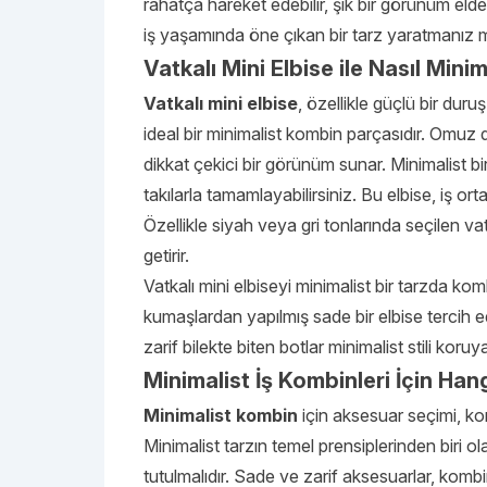
rahatça hareket edebilir, şık bir görünüm eld
iş yaşamında öne çıkan bir tarz yaratmanız 
Vatkalı Mini Elbise ile Nasıl Mini
Vatkalı mini elbise
, özellikle güçlü bir dur
ideal bir minimalist kombin parçasıdır. Omuz 
dikkat çekici bir görünüm sunar. Minimalist bi
takılarla tamamlayabilirsiniz. Bu elbise, iş ort
Özellikle siyah veya gri tonlarında seçilen vatk
getirir.
Vatkalı mini elbiseyi minimalist bir tarzda k
kumaşlardan yapılmış sade bir elbise tercih ed
zarif bilekte biten botlar minimalist stili koruy
Minimalist İş Kombinleri İçin Han
Minimalist kombin
için aksesuar seçimi, kom
Minimalist tarzın temel prensiplerinden biri 
tutulmalıdır. Sade ve zarif aksesuarlar, kombi