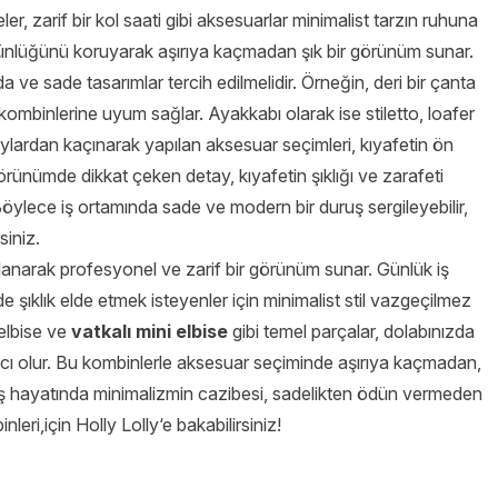
ler, zarif bir kol saati gibi aksesuarlar minimalist tarzın ruhuna
ünlüğünü koruyarak aşırıya kaçmadan şık bir görünüm sunar.
 ve sade tasarımlar tercih edilmelidir. Örneğin, deri bir çanta
ş kombinlerine uyum sağlar. Ayakkabı olarak ise stiletto, loafer
taylardan kaçınarak yapılan aksesuar seçimleri, kıyafetin ön
görünümde dikkat çeken detay, kıyafetin şıklığı ve zarafeti
öylece iş ortamında sade ve modern bir duruş sergileyebilir,
siniz.
llanarak profesyonel ve zarif bir görünüm sunar. Günlük iş
e şıklık elde etmek isteyenler için minimalist stil vazgeçilmez
 elbise ve
vatkalı mini elbise
gibi temel parçalar, dolabınızda
mcı olur. Bu kombinlerle aksesuar seçiminde aşırıya kaçmadan,
z. İş hayatında minimalizmin cazibesi, sadelikten ödün vermeden
inleri,için
Holly Lolly
‘e bakabilirsiniz!