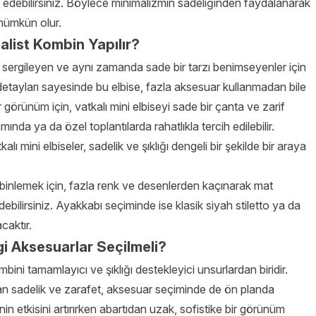
e edebilirsiniz. Böylece minimalizmin sadeliğinden faydalanarak
mümkün olur.
malist Kombin Yapılır?
uş sergileyen ve aynı zamanda sade bir tarzı benimseyenler için
detayları sayesinde bu elbise, fazla aksesuar kullanmadan bile
r görünüm için, vatkalı mini elbiseyi sade bir çanta ve zarif
amında ya da özel toplantılarda rahatlıkla tercih edilebilir.
alı mini elbiseler, sadelik ve şıklığı dengeli bir şekilde bir araya
ombinlemek için, fazla renk ve desenlerden kaçınarak mat
ebilirsiniz. Ayakkabı seçiminde ise klasik siyah stiletto ya da
acaktır.
gi Aksesuarlar Seçilmeli?
bini tamamlayıcı ve şıklığı destekleyici unsurlardan biridir.
olan sadelik ve zarafet, aksesuar seçiminde de ön planda
nin etkisini artırırken abartıdan uzak, sofistike bir görünüm