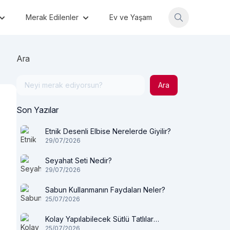
Merak Edilenler
Ev ve Yaşam
Ara
Ara
Son Yazılar
Etnik Desenli Elbise Nerelerde Giyilir?
29/07/2026
Seyahat Seti Nedir?
29/07/2026
Sabun Kullanmanın Faydaları Neler?
25/07/2026
Kolay Yapılabilecek Sütlü Tatlılar
25/07/2026
Nelerdir?