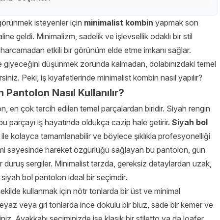
görünmek isteyenler için
minimalist kombin
yapmak son
aline geldi. Minimalizm, sadelik ve işlevsellik odaklı bir stil
a harcamadan etkili bir görünüm elde etme imkanı sağlar.
e giyeceğini düşünmek zorunda kalmadan, dolabınızdaki temel
iniz. Peki, iş kıyafetlerinde minimalist kombin nasıl yapılır?
 Pantolon Nasıl Kullanılır?
n, en çok tercih edilen temel parçalardan biridir. Siyah rengin
bu parçayı iş hayatında oldukça cazip hale getirir.
Siyah bol
 ile kolayca tamamlanabilir ve böylece şıklıkla profesyonelliği
simi sayesinde hareket özgürlüğü sağlayan bu pantolon, gün
duruş sergiler. Minimalist tarzda, gereksiz detaylardan uzak,
 siyah bol pantolon ideal bir seçimdir.
şekilde kullanmak için nötr tonlarda bir üst ve minimal
 beyaz veya gri tonlarda ince dokulu bir bluz, sade bir kemer ve
rsiniz. Ayakkabı seçiminizde ise klasik bir stiletto ya da loafer