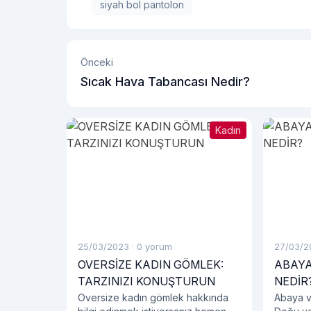
siyah bol pantolon
Önceki
Sıcak Hava Tabancası Nedir?
Kadın
25/03/2023
·
0 yorum
27/03/2
OVERSİZE KADIN GÖMLEK:
ABAYA
TARZINIZI KONUŞTURUN
NEDİR
Oversize kadın gömlek hakkında
Abaya ve