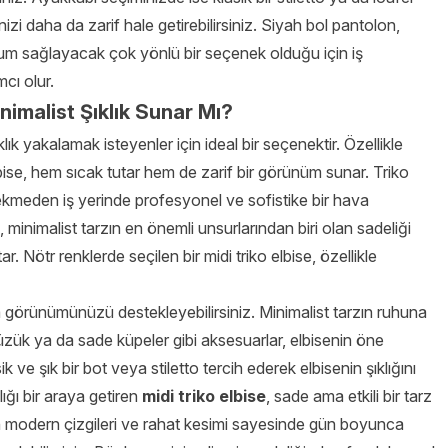
zi daha da zarif hale getirebilirsiniz. Siyah bol pantolon,
yum sağlayacak çok yönlü bir seçenek olduğu için iş
cı olur.
nimalist Şıklık Sunar Mı?
ıklık yakalamak isteyenler için ideal bir seçenektir. Özellikle
bise, hem sıcak tutar hem de zarif bir görünüm sunar. Triko
çekmeden iş yerinde profesyonel ve sofistike bir hava
, minimalist tarzın en önemli unsurlarından biri olan sadeliği
. Nötr renklerde seçilen bir midi triko elbise, özellikle
 görünümünüzü destekleyebilirsiniz. Minimalist tarzın ruhuna
 yüzük ya da sade küpeler gibi aksesuarlar, elbisenin öne
 ve şık bir bot veya stiletto tercih ederek elbisenin şıklığını
lığı bir araya getiren
midi triko elbise
,
sade ama etkili bir tarz
in modern çizgileri ve rahat kesimi sayesinde gün boyunca