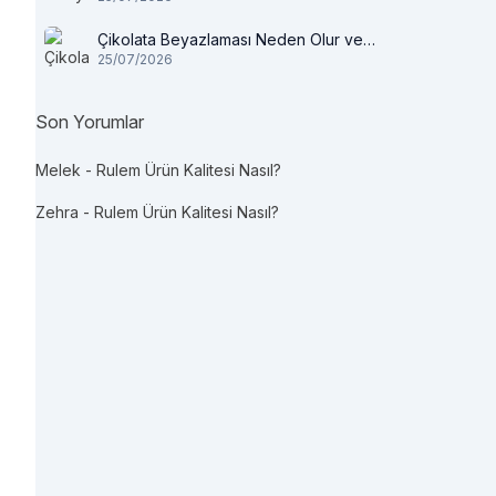
Çikolata Beyazlaması Neden Olur ve
25/07/2026
Tüketilir mi?
Son Yorumlar
Melek
-
Rulem Ürün Kalitesi Nasıl?
Zehra
-
Rulem Ürün Kalitesi Nasıl?