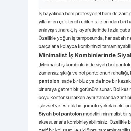
İş hayatında hem profesyonel hem de zarif 
yılların en çok tercih edilen tarzlarından biri h
anlayışı sunarak, iş kıyafetlerinde fazla çab
Özellikle yoğun iş temposunda, her sabah n
parçalarla kolayca kombininizi tamamlayabilirs
Minimalist İş Kombinlerinde Siyah
,Minimalist iş kombinlerinde siyah bol pantolo
zamansız şıklığı ve bol pantolonun rahatlığı, 
pantolon
, sade bir bluz ya da ince bir kazak
bir araya getiren bir görünüm sunar. Bol ke
boyu konfor sunarken aynı zamanda zarif bir 
işlevsel ve estetik bir görüntü yakalamak için
Siyah bol pantolon
modelini minimalist bir 
aksesuarlarla kombinleyebilirsiniz. Özellikle
zarif bir kol saati ile şıklığınızı tamamlayabili