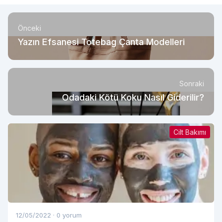
Önceki
Yazın Efsanesi Totebag Çanta Modelleri
Sonraki
Odadaki Kötü Koku Nasıl Giderilir?
Cilt Bakımı
12/05/2022
·
0 yorum