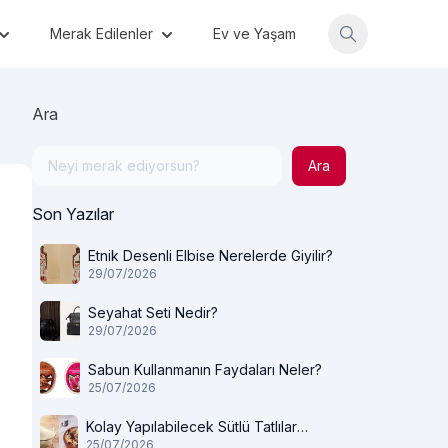
Merak Edilenler
Ev ve Yaşam
Ara
Ara
Son Yazılar
Etnik Desenli Elbise Nerelerde Giyilir?
29/07/2026
Seyahat Seti Nedir?
29/07/2026
Sabun Kullanmanın Faydaları Neler?
25/07/2026
Kolay Yapılabilecek Sütlü Tatlılar
25/07/2026
Nelerdir?