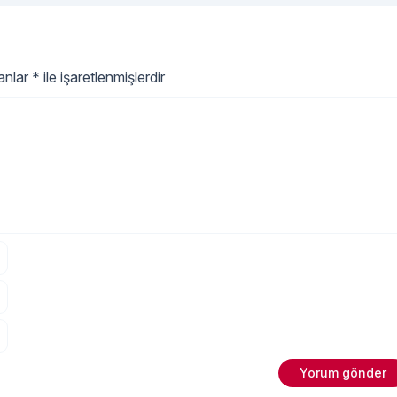
keşfetme dönemlerinde
bebeğinizin konforunu sağlamak
için en doğru bebek alt giyim
ürünleri seçmek bu noktada
oldukça önemlidir. Bebek alt giyi
lanlar
*
ile işaretlenmişlerdir
ürünleri seçerken öncelikle elbet
bebeğinizin cilt sağlığını
"Bebek Alt 
ve
Okumaya devam et