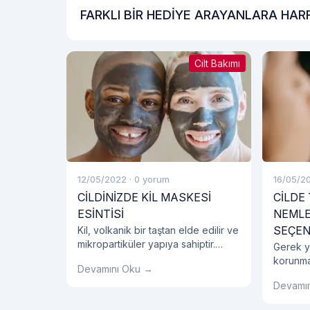
FARKLI BİR HEDİYE ARAYANLARA HARF
ÇİKOLATA KUTUSU
Cilt Bakımı
12/05/2022
·
0 yorum
16/05/2
CİLDİNİZDE KİL MASKESİ
CİLDE
ESİNTİSİ
NEMLE
SEÇEN
Kil, volkanik bir taştan elde edilir ve
mikropartiküler yapıya sahiptir.
Gerek ya
Doğal bir malzeme olması ile
korunma
Devamını Oku →
birlikte maske olarak kullanıldığında
olan su
oldukça etkilidir.
Devamı
uygun y
kullanılm