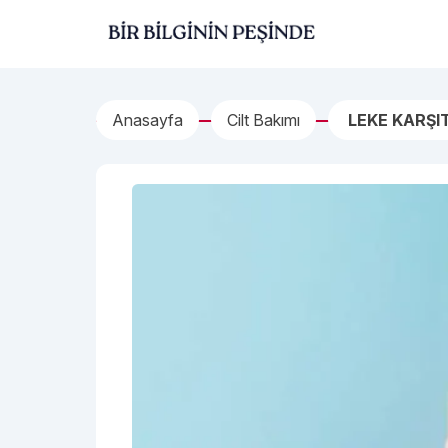
İçeriğe geç
Bir Bilginin Peşinde!
Anasayfa
Cilt Bakımı
LEKE KARŞI