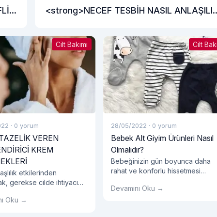
Lİ
<strong>NECEF TESBİH NASIL ANLAŞILI
</stron
Cilt Bakımı
Cilt Bak
022
·
0 yorum
28/05/2022
·
0 yorum
 TAZELİK VEREN
Bebek Alt Giyim Ürünleri Nasıl
NDİRİCİ KREM
Olmalıdır?
EKLERİ
Bebeğinizin gün boyunca daha
rahat ve konforlu hissetmesi
şlılık etkilerinden
oldukça önemlidir. Bebeklerin bel
k, gerekse cilde ihtiyacı
Devamını Oku →
bir yaşa kadar çocuklara oranla
 dengesini vermek için
nı Oku →
çok daha hareketli olduğunu bili
apıdaki bir yüz kremi
muydunuz? Bu hareketli ve düny
alıdır.