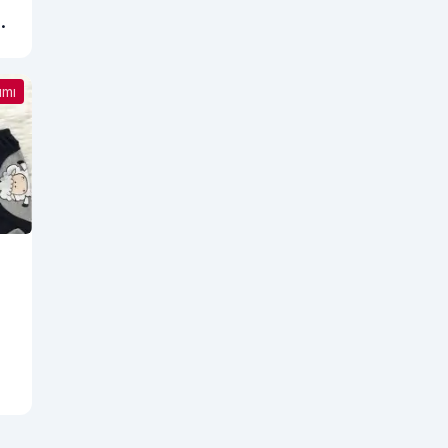
R?
g>
ımı
li
yor
ayı