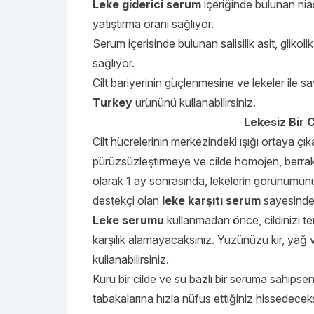
Leke giderici serum
içeriğinde bulunan nia
yatıştırma oranı sağlıyor.
Serum içerisinde bulunan salisilik asit, gliko
sağlıyor.
Cilt bariyerinin güçlenmesine ve lekeler ile 
Turkey
ürününü kullanabilirsiniz.
Lekesiz Bir C
Cilt hücrelerinin merkezindeki ışığı ortaya çı
pürüzsüzleştirmeye ve cilde homojen, berrak
olarak 1 ay sonrasında, lekelerin görünümün
destekçi olan
leke karşıtı serum
sayesinde 
Leke serumu
kullanmadan önce, cildinizi tem
karşılık alamayacaksınız. Yüzünüzü kir, yağ v
kullanabilirsiniz.
Kuru bir cilde ve su bazlı bir seruma sahipseniz
tabakalarına hızla nüfus ettiğiniz hissedecek