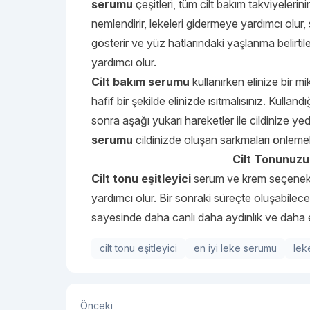
serumu
çeşitleri, tüm cilt bakım takviyelerinin
nemlendirir, lekeleri gidermeye yardımcı olur, 
gösterir ve yüz hatlarındaki yaşlanma belirtile
yardımcı olur.
Cilt bakım serumu
kullanırken elinize bir m
hafif bir şekilde elinizde ısıtmalısınız. Kulland
sonra aşağı yukarı hareketler ile cildinize yed
serumu
cildinizde oluşan sarkmaları önlemek 
Cilt Tonunuzu 
Cilt tonu eşitleyici
serum ve krem seçenekler
yardımcı olur. Bir sonraki süreçte oluşabilecek
sayesinde daha canlı daha aydınlık ve daha 
cilt tonu eşitleyici
en iyi leke serumu
lek
Önceki