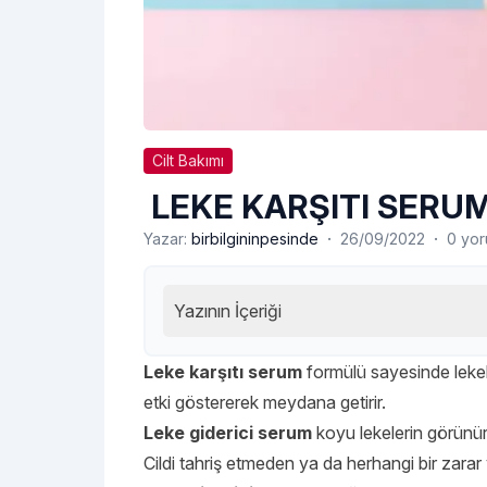
Cilt Bakımı
LEKE KARŞITI SERU
·
·
Yazar:
birbilgininpesinde
26/09/2022
0 yo
Yazının İçeriği
Leke karşıtı serum
formülü sayesinde leke
etki göstererek meydana getirir.
Leke giderici serum
koyu lekelerin görünü
Cildi tahriş etmeden ya da herhangi bir zara