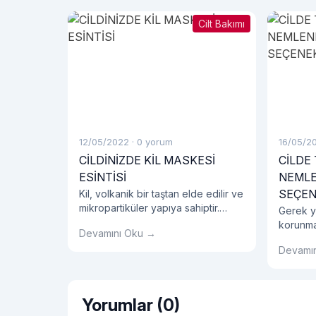
Cilt Bakımı
12/05/2022
·
0 yorum
16/05/2
CİLDİNİZDE KİL MASKESİ
CİLDE
ESİNTİSİ
NEMLE
SEÇEN
Kil, volkanik bir taştan elde edilir ve
mikropartiküler yapıya sahiptir.
Gerek ya
Doğal bir malzeme olması ile
korunma
Devamını Oku →
birlikte maske olarak kullanıldığında
olan su
oldukça etkilidir.
Devamı
uygun y
kullanılm
Yorumlar (0)