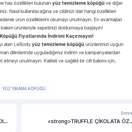
ine has özellikleri bulunan
yüz temizleme köpüğü
ve diğer
iz. Nasıl kullanılacağına ve cildinizi dair hangi özellikleri
 ederek ürün özelliklerini okumayı unutmayın. En avantajları
t bakım ürünleriyle sepetinizi doldurmaya başlayın!
öpüğü Fiyatlarında İndirimi Kaçırmayın!
ayı alan LeBody
yüz temizleme köpüğü
ürünlerimizi uygun
zaman dilimlerinde uyguladığımız indirim ve kampanyalardan
 etmeyi unutmayın. Kaliteli ve sağlıklı bir cilt bakımı için,
YÜZ YIKAMA KÖPÜĞÜ
Sonra
DIN
<strong>TRUFFLE ÇİKOLATA ÖZ
ANLARIN ÖZEL TADIDIR</stron