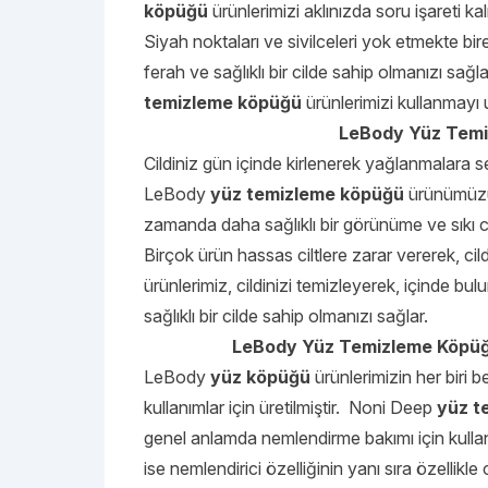
köpüğü
ürünlerimizi aklınızda soru işareti ka
Siyah noktaları ve sivilceleri yok etmekte bire
ferah ve sağlıklı bir cilde sahip olmanızı sağ
temizleme köpüğü
ürünlerimizi kullanmayı
LeBody Yüz Temiz
Cildiniz gün içinde kirlenerek yağlanmalara s
LeBody
yüz temizleme köpüğü
ürünümüzü 
zamanda daha sağlıklı bir görünüme ve sıkı ci
Birçok ürün hassas ciltlere zarar vererek, cil
ürünlerimiz, cildinizi temizleyerek, içinde bul
sağlıklı bir cilde sahip olmanızı sağlar.
LeBody Yüz Temizleme Köpüğü 
LeBody
yüz köpüğü
ürünlerimizin her biri be
kullanımlar için üretilmiştir. Noni Deep
yüz t
genel anlamda nemlendirme bakımı için kullan
ise nemlendirici özelliğinin yanı sıra özellikle 