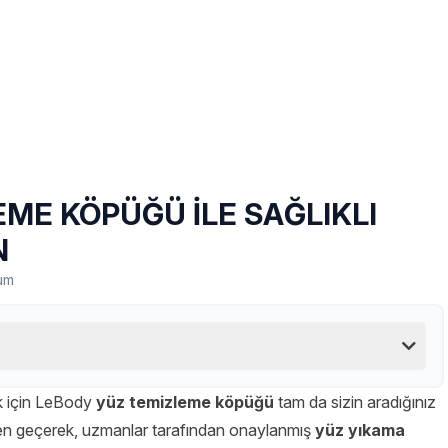
ME KÖPÜĞÜ İLE SAĞLIKLI
N
um
ek için LeBody
yüz temizleme köpüğü
tam da sizin aradığınız
nden geçerek, uzmanlar tarafından onaylanmış
yüz yıkama