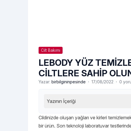
Cilt Bakımı
LEBODY YÜZ TEMİZLE
CİLTLERE SAHİP OLU
·
·
Yazar:
birbilgininpesinde
17/08/2022
0 yor
Yazının İçeriği
Cildinizde oluşan yağları ve kirleri temizlem
bir ürün. Son teknoloji laboratuvar testleri