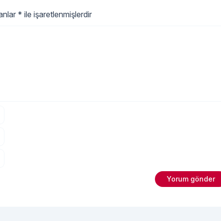
ürünleri seçmek bu noktada
oldukça önemlidir. Bebek alt giyi
lanlar
*
ile işaretlenmişlerdir
ürünleri seçerken öncelikle elbet
bebeğinizin cilt sağlığını
"Bebek Alt 
ve
Okumaya devam et