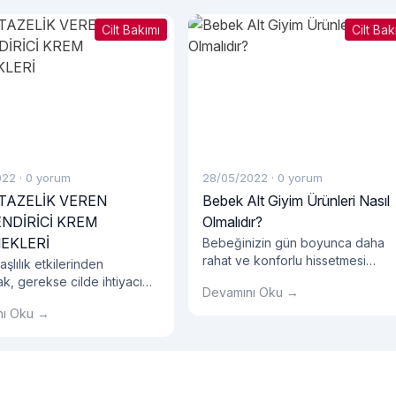
Cilt Bakımı
Cilt Bak
022
·
0 yorum
28/05/2022
·
0 yorum
 TAZELİK VEREN
Bebek Alt Giyim Ürünleri Nasıl
NDİRİCİ KREM
Olmalıdır?
EKLERİ
Bebeğinizin gün boyunca daha
rahat ve konforlu hissetmesi
şlılık etkilerinden
oldukça önemlidir. Bebeklerin bel
k, gerekse cilde ihtiyacı
Devamını Oku →
bir yaşa kadar çocuklara oranla
 dengesini vermek için
nı Oku →
çok daha hareketli olduğunu bili
apıdaki bir yüz kremi
muydunuz? Bu hareketli ve düny
alıdır.
keşfetme dönemlerinde
bebeğinizin konforunu sağlamak
için en doğru bebek alt giyim