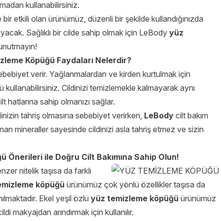
lmadan kullanabilirsiniz.
 bir etkili olan ürünümüz, düzenli bir şekilde kullandığınızda
layacak. Sağlıklı bir cilde sahip olmak için LeBody
yüz
 unutmayın!
leme Köpüğü Faydaları Nelerdir?
ebebiyet verir. Yağlanmalardan ve kirden kurtulmak için
kullanabilirsiniz. Cildinizi temizlemekle kalmayarak aynı
lt hatlarına sahip olmanızı sağlar.
dinizin tahriş olmasına sebebiyet verirken,
LeBody
cilt bakım
unan mineraller sayesinde cildinizi asla tahriş etmez ve sizin
Önerileri ile Doğru Cilt Bakımına Sahip Olun!
nzer nitelik taşısa da farklı
emizleme köpüğü
ürünümüz çok yönlü özellikler taşısa da
ılmaktadır. Ekel yeşil özlü
yüz temizleme köpüğü
ürünümüz
cildi makyajdan arındırmak için kullanılır.