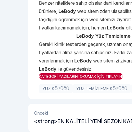
Benzer niteliklere sahip olsalar dahi kendiler
ürünlere,
LeBody
web sitemizden ulaşabilirsin
taşıdığını öğrenmek için web sitemizi ziyaret
fiyatları kaçırmamak için, hemen
LeBody
cil
LeBody Yüz Temizleme K
Gerekli klinik testlerden geçerek, uzman on
fiyatlardan alma şansına sahipsiniz. Farklı 
yararlanmak için
LeBody
web sitemizi ziyaret
LeBody
ile güvendesiniz!
KATEGORİ YAZILARINI OKUMAK İÇİN TIKLAYIN!
YÜZ KÖPÜĞÜ
YÜZ TEMİZLEME KÖPÜĞÜ
Önceki
<strong>EN KALİTELİ YENİ SEZON KA
SPOR AYAKKABI MODELLERİ</strong>