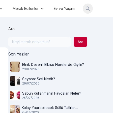
Merak Edilenler
Ev ve Yaşam
Ara
Ara
Son Yazılar
Etnik Desenli Elbise Nerelerde Giyilir?
29/07/2026
Seyahat Seti Nedir?
29/07/2026
Sabun Kullanmanın Faydaları Neler?
25/07/2026
Kolay Yapılabilecek Sütlü Tatlılar
25/07/2026
Nelerdir?