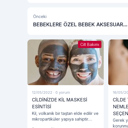
Önceki
BEBEKLERE ÖZEL BEBEK AKSESUAR
ÜRÜNLERİ
Cilt Bakımı
12/05/2022
·
0 yorum
16/05/2
CİLDİNİZDE KİL MASKESİ
CİLDE
ESİNTİSİ
NEMLE
SEÇEN
Kil, volkanik bir taştan elde edilir ve
mikropartiküler yapıya sahiptir.
Gerek ya
Doğal bir malzeme olması ile
korunma