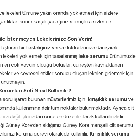
ı ve lekeleri tümüne yakın oranda yok etmesi için sizlere
adıktan sonra karşılaşacağınız sonuçlara sizler de
le İstenmeyen Lekelerinize Son Verin!
luşturan bir hastalığınız varsa doktorlarınıza danışarak
 lekeleri yok etmek için tasarlanmış
leke serumu
ürünümüzle
nın en çok yaygın olduğu bölgeler, güneşten kaynaklanan
lekeler ve çevresel etkiler sonucu oluşan lekeleri gidermek için
unutmayın.
rumları Seti Nasıl Kullanılır?
a soru işareti bulunan müşterilerimiz için,
kırışıklık serumu
ve
ısmında kullanımına dair tüm noktalar bulunmaktadır. Ayrıca cilt
onra değil çıkmadan önce de düzenli olarak kullanılmalıdır.
ldiği Güney Kore’den aldığımız Güney Kore menşeili cilt serumu
dinizi koruma görevi olarak da kullanılır.
Kırışıklık serumu