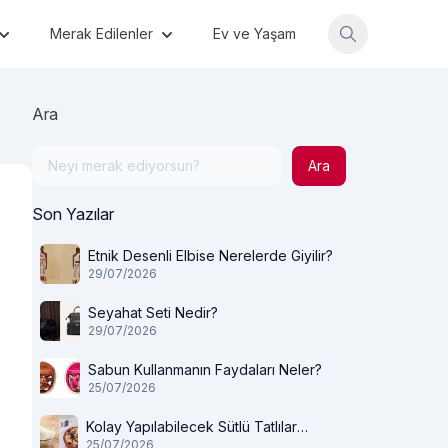
Merak Edilenler
Ev ve Yaşam
Ara
Ara
Son Yazılar
Etnik Desenli Elbise Nerelerde Giyilir?
29/07/2026
Seyahat Seti Nedir?
29/07/2026
Sabun Kullanmanın Faydaları Neler?
25/07/2026
Kolay Yapılabilecek Sütlü Tatlılar
25/07/2026
Nelerdir?