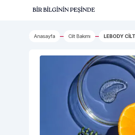
İçeriğe geç
Bir Bilginin Peşinde!
Anasayfa
Cilt Bakımı
LEBODY CİL