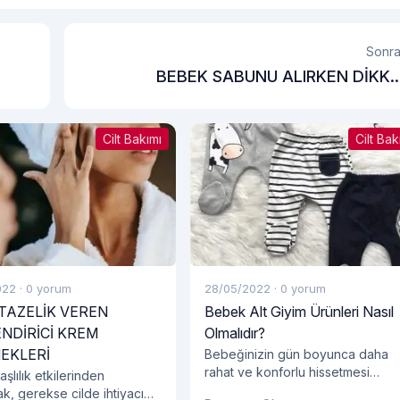
Sonra
BEBEK SABUNU ALIRKEN DİKK
EDİLMESİ GEREKEN KONUL
Cilt Bakımı
Cilt Bak
022
·
0 yorum
28/05/2022
·
0 yorum
 TAZELİK VEREN
Bebek Alt Giyim Ürünleri Nasıl
NDİRİCİ KREM
Olmalıdır?
EKLERİ
Bebeğinizin gün boyunca daha
rahat ve konforlu hissetmesi
şlılık etkilerinden
oldukça önemlidir. Bebeklerin bel
k, gerekse cilde ihtiyacı