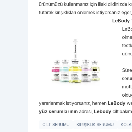
ürünümüzü kullanmanız için illaki cildinizde kır
tutarak kırışıklıkları önlemek istiyorsanız eğer,
LeBody Y
LeB
olmad
test
gönül
Süre
serum
mott
oldu
yararlanmak istiyorsanız, hemen
LeBody
web
yüz serumlarının
adresi,
Lebody
cilt bakım
CİLT SERUMU
KIRIŞIKLIK SERUMU
KOLA