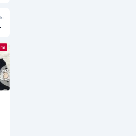
ki
AT
AR
ımı
li