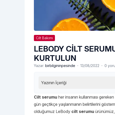
Cilt Bakımı
LEBODY CİLT SERUM
KURTULUN
·
·
Yazar:
birbilgininpesinde
13/08/2022
0 yor
Yazının İçeriği
Cilt serumu
her insanın kullanması gereken 
gün geçtikçe yaşlanmanın belirtilerini göste
olduğumuz LeBody
cilt serumu
ürünümüz, u