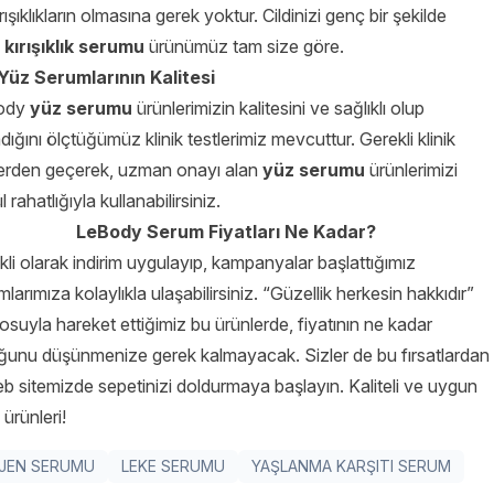
ışıklıkların olmasına gerek yoktur. Cildinizi genç bir şekilde
kırışıklık serumu
ürünümüz tam size göre.
üz Serumlarının Kalitesi
ody
yüz serumu
ürünlerimizin kalitesini ve sağlıklı olup
ığını ölçtüğümüz klinik testlerimiz mevcuttur. Gerekli klinik
lerden geçerek, uzman onayı alan
yüz serumu
ürünlerimizi
 rahatlığıyla kullanabilirsiniz.
LeBody Serum Fiyatları Ne Kadar?
kli olarak indirim uygulayıp, kampanyalar başlattığımız
larımıza kolaylıkla ulaşabilirsiniz. “Güzellik herkesin hakkıdır”
osuyla hareket ettiğimiz bu ürünlerde, fiyatının ne kadar
ğunu düşünmenize gerek kalmayacak. Sizler de bu fırsatlardan
 sitemizde sepetinizi doldurmaya başlayın. Kaliteli ve uygun
 ürünleri!
JEN SERUMU
LEKE SERUMU
YAŞLANMA KARŞITI SERUM