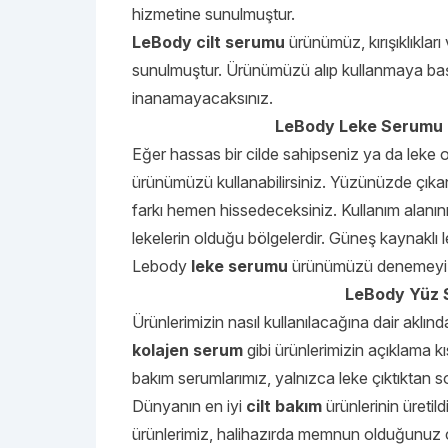
hizmetine sunulmuştur.
LeBody cilt serumu
ürünümüz, kırışıklıklar
sunulmuştur. Ürünümüzü alıp kullanmaya başl
inanamayacaksınız.
LeBody Leke Serumu i
Eğer hassas bir cilde sahipseniz ya da leke o
ürünümüzü kullanabilirsiniz. Yüzünüzde çıkan
farkı hemen hissedeceksiniz. Kullanım alanı
lekelerin olduğu bölgelerdir. Güneş kaynaklı 
Lebody
leke serumu
ürünümüzü denemeyi 
LeBody Yüz Se
Ürünlerimizin nasıl kullanılacağına dair aklınd
kolajen serum
gibi ürünlerimizin açıklama k
bakım serumlarımız, yalnızca leke çıktıktan s
Dünyanın en iyi
cilt bakım
ürünlerinin üreti
ürünlerimiz, halihazırda memnun olduğunuz cil