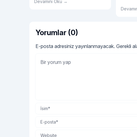
Devamını Oku →
birlikte maske olarak kullanıldığında
olan su
oldukça etkilidir.
Devamı
uygun y
kullanılm
Yorumlar (0)
E-posta adresiniz yayınlanmayacak.
Gerekli a