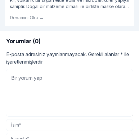
Kil, volkanik bir taştan elde edilir ve mikropartiküler yapıya
sahiptir. Doğal bir malzeme olması ile birlikte maske olarak
kullanıldığında oldukça etkilidir.
Devamını Oku →
Yorumlar (0)
E-posta adresiniz yayınlanmayacak.
Gerekli alanlar
*
ile
işaretlenmişlerdir