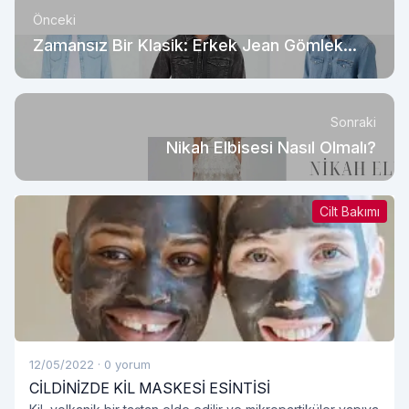
Önceki
Zamansız Bir Klasik: Erkek Jean Gömlek
Modelleri
Sonraki
Nikah Elbisesi Nasıl Olmalı?
Cilt Bakımı
12/05/2022
·
0 yorum
CİLDİNİZDE KİL MASKESİ ESİNTİSİ