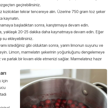
süzgeçten geçirebilirsiniz.
niz kızılcıkları tekrar tencereye alın. Üzerine 750 gram toz şeker
ta kaynatın.
aynamaya başladıktan sonra, karıştırmaya devam edin.
a, yaklaşık 20-25 dakika daha kaynatmaya devam edin. Eğer
su ekleyebilirsiniz.
vamı istediğiniz gibi olduktan sonra, yarım limonun suyunu ve
ı ekleyin. Limon, marmelatın şekerinin yoğunluğunu dengelemeye
 ve parlak bir kıvam elde etmenizi sağlar. Marmelatınız hazır
arı
 için
nucu
tadı
kişisel