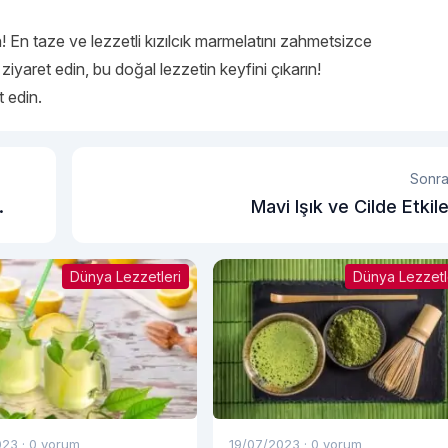
 En taze ve lezzetli kızılcık marmelatını zahmetsizce
 ziyaret edin, bu doğal lezzetin keyfini çıkarın!
t edin.
Sonra
Mavi Işık ve Cilde Etkile
Dünya Lezzetleri
Dünya Lezzetl
023
·
0 yorum
19/07/2023
·
0 yorum