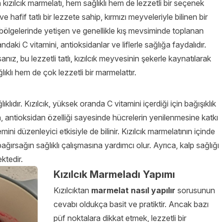
n kızılcık marmelatı, hem sağlıklı hem de lezzetli bir seçenek
ve hafif tatlı bir lezzete sahip, kırmızı meyveleriyle bilinen bir
lı bölgelerinde yetişen ve genellikle kış mevsiminde toplanan
ndaki C vitamini, antioksidanlar ve liflerle sağlığa faydalıdır.
nız, bu lezzetli tatlı, kızılcık meyvesinin şekerle kaynatılarak
ıklı hem de çok lezzetli bir marmelattır.
lıdır. Kızılcık, yüksek oranda C vitamini içerdiği için bağışıklık
, antioksidan özelliği sayesinde hücrelerin yenilenmesine katkı
emini düzenleyici etkisiyle de bilinir. Kızılcık marmelatının içinde
 bağırsağın sağlıklı çalışmasına yardımcı olur. Ayrıca, kalp sağlığı
ktedir.
Kızılcık Marmeladı Yapımı
Kızılcıktan
marmelat nasıl yapılır
sorusunun
cevabı oldukça basit ve pratiktir. Ancak bazı
püf noktalara dikkat etmek, lezzetli bir