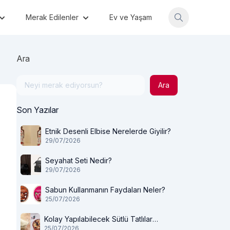
Merak Edilenler
Ev ve Yaşam
Ara
Ara
Son Yazılar
Etnik Desenli Elbise Nerelerde Giyilir?
29/07/2026
Seyahat Seti Nedir?
29/07/2026
Sabun Kullanmanın Faydaları Neler?
25/07/2026
Kolay Yapılabilecek Sütlü Tatlılar
25/07/2026
Nelerdir?