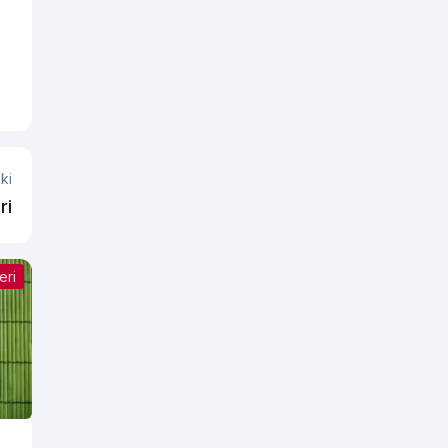
ki
ri
eri