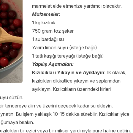
marmelat elde etmenize yardımcı olacaktır.
Malzemeler:
1 kg kızılcık
750 gram toz şeker
1 su bardağı su
Yarım limon suyu (isteğe bağlı)
1 tatlı kaşığı tereyağı (isteğe bağlı)
Yapılış Aşamaları:
Kızılcıkları Yıkayın ve Ayıklayın
: İlk olarak,
kızılcıkları dikkatlice yıkayın ve saplarından
ayıklayın. Kızılcıkların üzerindeki kirleri
 suyu süzün.
rı bir tencereye alın ve üzerini geçecek kadar su ekleyin.
atın. Bu işlem yaklaşık 10-15 dakika sürebilir. Kızılcıklar iyice
oğumaya bırakın.
zılcıkları bir ezici veya bir mikser yardımıyla püre haline getirin.