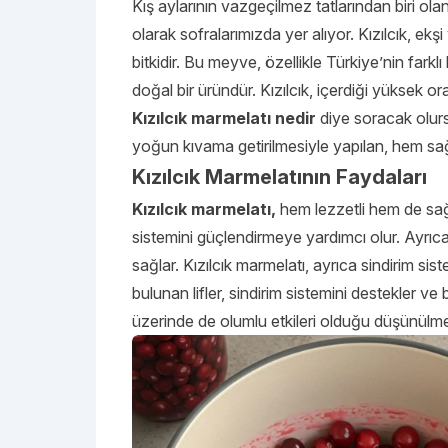
Kış aylarının vazgeçilmez tatlarından biri ola
olarak sofralarımızda yer alıyor. Kızılcık, ekşi 
bitkidir. Bu meyve, özellikle Türkiye’nin fark
doğal bir üründür. Kızılcık, içerdiği yüksek ora
Kızılcık marmelatı nedir
diye soracak olursa
yoğun kıvama getirilmesiyle yapılan, hem sağl
Kızılcık Marmelatının Faydaları
Kızılcık marmelatı,
hem lezzetli hem de sağlık
sistemini güçlendirmeye yardımcı olur. Ayrıca
sağlar. Kızılcık marmelatı, ayrıca sindirim sist
bulunan lifler, sindirim sistemini destekler ve
üzerinde de olumlu etkileri olduğu düşünülme