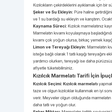
Kızılcıkların çekirdeklerini ayıklamak için bir 
Şeker ve Su Ekleyin
: Püre haline getirdiği
ve 1 su bardağı su ekleyin ve karıştırın. Ocak
Kaynama Süreci
: Kızılcık marmelatınız k
Marmelatın kıvamı koyulaşmaya başladığınd
kıvamı çok yoğun olursa, birkaç yemek kaşığı 
Limon ve Tereyağı Ekleyin
: Marmelatın kı
isteğe bağlı olarak 1 tatlı kaşığı tereyağın
yardımcı olurken, tereyağı ise daha pürüzsüz
afiyetle tüketebilirsiniz.
Kızılcık Marmelatı Tarifi İçin İpuçl
Kızılcık Seçimi
:
Kızılcık marmelatı
yapmak
taze ve olgun kızılcıklar kullanmak en iyi so
verir. Meyveler olgun olduğunda marmelatın 
daha tatlı ve yoğun olur.
Şeker Miktarı
: Marmelatın tatlılık seviyesini 