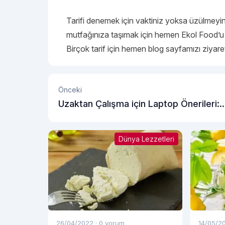
Tarifi denemek için vaktiniz yoksa üzülmeyin!
mutfağınıza taşımak için hemen
Ekol Food
’u
Birçok tarif için hemen blog sayfamızı ziyare
Önceki
Uzaktan Çalışma için Laptop Önerileri:
Performans ve Verimlilik
Dünya Lezzetleri
26/04/2022
·
0 yorum
14/05/2