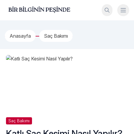
İçeriğe geç
Bir Bilginin Peşinde!
Anasayfa
Saç Bakımı
Saç Bakımı
Katlı Saç Kesimi Nasıl Yapılır?