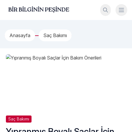
İçeriğe geç
Bir Bilginin Peşinde!
Anasayfa
Saç Bakımı
Saç Bakımı
Yıpranmış Boyalı Saçlar İçin