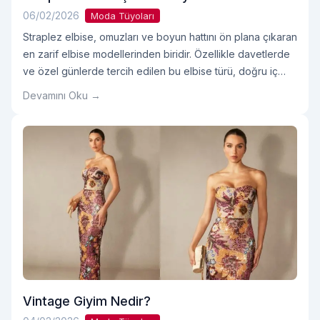
06/02/2026
Moda Tüyoları
Straplez elbise, omuzları ve boyun hattını ön plana çıkaran
en zarif elbise modellerinden biridir. Özellikle davetlerde
ve özel günlerde tercih edilen bu elbise türü, doğru iç
giyim, saç modeli ve aksesuar seçimi yapılmadığında
Devamını Oku →
konfor sorunlarına yol açabilir. “Straplez elbise içine ne
giyilir?” sorusu bu yüzden en çok merak edilen konuların
başında gelir. Straplez Elbise İçineOkumaya devam et
"Straplez Elbise İçine Ne Giyilir? "
Vintage Giyim Nedir?