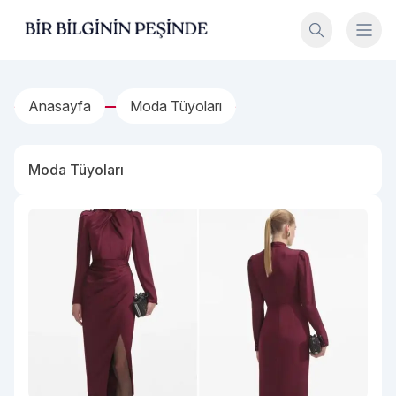
İçeriğe geç
Bir Bilginin Peşinde!
Anasayfa
Moda Tüyoları
Moda Tüyoları