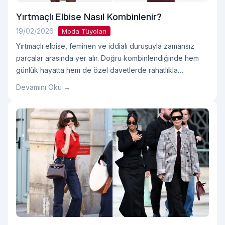
Yırtmaçlı Elbise Nasıl Kombinlenir?
19/02/2026
Moda Tüyoları
Yırtmaçlı elbise, feminen ve iddialı duruşuyla zamansız
parçalar arasında yer alır. Doğru kombinlendiğinde hem
günlük hayatta hem de özel davetlerde rahatlıkla
kullanılabilir. Yırtmaç detayı, elbiseye hareket katar ve
Devamını Oku →
silueti daha uzun gösterir. Ancak bu modeli kullanırken
denge unsuru oldukça önemlidir. Peki yırtmaçlı elbise
nerelerde giyilir, altına ne tercih edilir ve gece
davetlerinde uygun olur mu?Okumaya devam et "Yırtmaçlı
Elbise Nasıl Kombinlenir? "