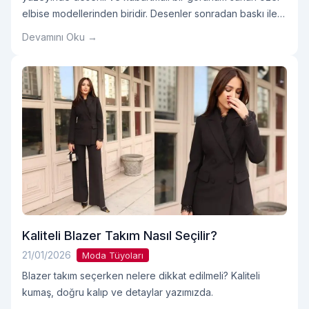
elbise modellerinden biridir. Desenler sonradan baskı ile
değil, kumaşın dokuma aşamasında oluşturulduğu için
Devamını Oku →
jakar kumaşlar hem daha dayanıklı hem de daha gösterişli
bir yapıya sahiptir. Bu özellikleri sayesinde kadın elbise
modelleri arasında zamansız ve şık bir alternatif olarak
öne çıkar. JakarOkumaya devam et "Jakar Elbise Nedir?
Şık ve Kullanışlı mı?"
Kaliteli Blazer Takım Nasıl Seçilir?
21/01/2026
Moda Tüyoları
Blazer takım seçerken nelere dikkat edilmeli? Kaliteli
kumaş, doğru kalıp ve detaylar yazımızda.