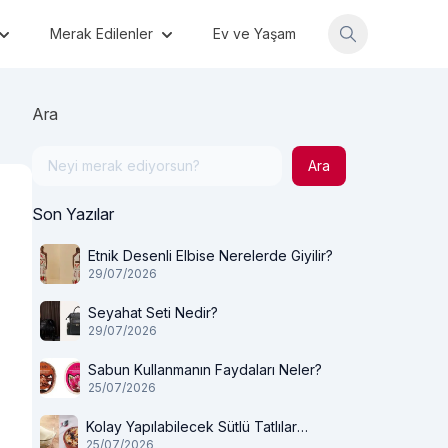
Merak Edilenler
Ev ve Yaşam
Ara
Ara
Son Yazılar
Etnik Desenli Elbise Nerelerde Giyilir?
29/07/2026
Seyahat Seti Nedir?
29/07/2026
Sabun Kullanmanın Faydaları Neler?
25/07/2026
Kolay Yapılabilecek Sütlü Tatlılar
25/07/2026
Nelerdir?