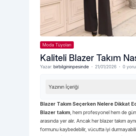
Moda Tüyoları
Kaliteli Blazer Takım Nas
·
·
Yazar:
birbilgininpesinde
21/01/2026
0 yor
Yazının İçeriği
Blazer Takım Seçerken Nelere Dikkat Ed
Blazer takım
, hem profesyonel hem de günlü
arasında yer alır. Ancak her blazer takım aynı
formunu kaybedebilir, vücutta iyi durmayabil