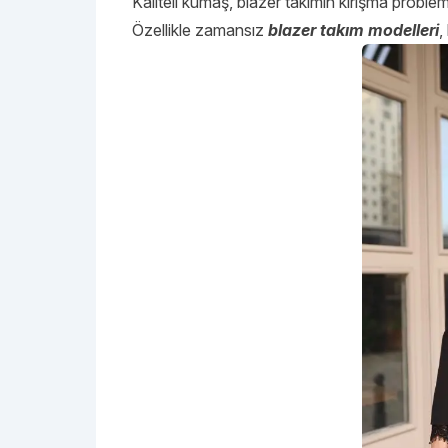
Kaliteli kumaş, blazer takımın kırışma problemi
Özellikle zamansız
blazer takım modelleri
,