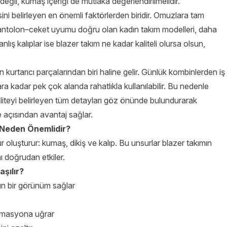
eğil, kumaş içeriği de mutlaka değerlendirilmelidir.
sini belirleyen en önemli faktörlerden biridir. Omuzlara tam
 pantolon–ceket uyumu doğru olan kadın takım modelleri, daha
ış kalıplar ise blazer takım ne kadar kaliteli olursa olsun,
 kurtarıcı parçalarından biri haline gelir. Günlük kombinlerden iş
ra kadar pek çok alanda rahatlıkla kullanılabilir. Bu nedenle
liteyi belirleyen tüm detayları göz önünde bulundurarak
açısından avantaj sağlar.
 Neden Önemlidir?
ur oluşturur: kumaş, dikiş ve kalıp. Bu unsurlar blazer takımın
 doğrudan etkiler.
şılır?
n bir görünüm sağlar
ormasyona uğrar