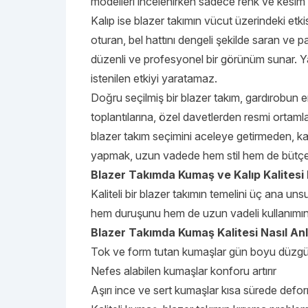
modelleri incelenirken sadece renk ve kesim d
Kalıp ise blazer takımın vücut üzerindeki etki
oturan, bel hattını dengeli şekilde saran ve
düzenli ve profesyonel bir görünüm sunar. Yanl
istenilen etkiyi yaratamaz.
Doğru seçilmiş bir blazer takım, gardırobun en
toplantılarına, özel davetlerden resmi ortamla
blazer takım seçimini aceleye getirmeden, ka
yapmak, uzun vadede hem stil hem de bütçe 
Blazer Takımda Kumaş ve Kalıp Kalitesi
Kaliteli bir blazer takımın temelini üç ana uns
hem duruşunu hem de uzun vadeli kullanımını
Blazer Takımda Kumaş Kalitesi Nasıl Anla
Tok ve form tutan kumaşlar gün boyu düzgü
Nefes alabilen kumaşlar konforu artırır
Aşırı ince ve sert kumaşlar kısa sürede def