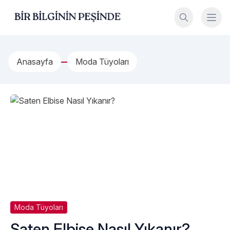
İçeriğe geç
Bir Bilginin Peşinde!
Anasayfa
Moda Tüyoları
Moda Tüyoları
Saten Elbise Nasıl Yıkanır?