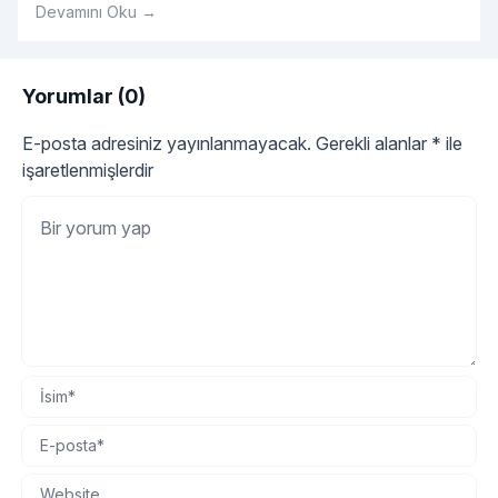
Devamını Oku →
tüm detayları sırasıyla açıklayalım.
Yorumlar (0)
E-posta adresiniz yayınlanmayacak.
Gerekli alanlar
*
ile
işaretlenmişlerdir