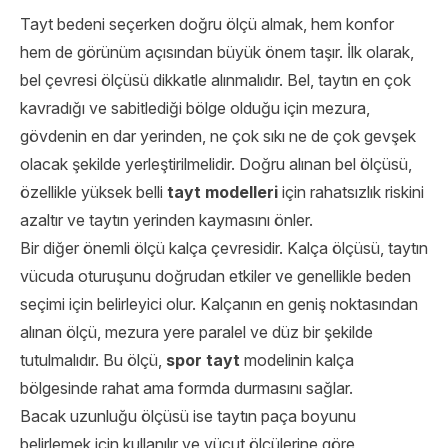
Tayt bedeni seçerken doğru ölçü almak, hem konfor
hem de görünüm açısından büyük önem taşır. İlk olarak,
bel çevresi ölçüsü dikkatle alınmalıdır. Bel, taytın en çok
kavradığı ve sabitlediği bölge olduğu için mezura,
gövdenin en dar yerinden, ne çok sıkı ne de çok gevşek
olacak şekilde yerleştirilmelidir. Doğru alınan bel ölçüsü,
özellikle yüksek belli
tayt modelleri
için rahatsızlık riskini
azaltır ve taytın yerinden kaymasını önler.
Bir diğer önemli ölçü kalça çevresidir. Kalça ölçüsü, taytın
vücuda oturuşunu doğrudan etkiler ve genellikle beden
seçimi için belirleyici olur. Kalçanın en geniş noktasından
alınan ölçü, mezura yere paralel ve düz bir şekilde
tutulmalıdır. Bu ölçü,
spor tayt
modelinin kalça
bölgesinde rahat ama formda durmasını sağlar.
Bacak uzunluğu ölçüsü ise taytın paça boyunu
belirlemek için kullanılır ve vücut ölçülerine göre