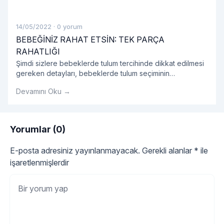
14/05/2022
·
0 yorum
BEBEĞİNİZ RAHAT ETSİN: TEK PARÇA
RAHATLIĞI
Şimdi sizlere bebeklerde tulum tercihinde dikkat edilmesi
gereken detayları, bebeklerde tulum seçiminin
avantajlarını, tulum modellerini ve bebek tulumu hakkında
Devamını Oku →
tüm detayları sırasıyla açıklayalım.
Yorumlar (0)
E-posta adresiniz yayınlanmayacak.
Gerekli alanlar
*
ile
işaretlenmişlerdir