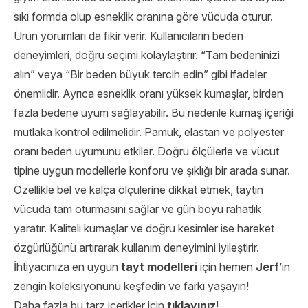
sıkı formda olup esneklik oranına göre vücuda oturur.
Ürün yorumları da fikir verir. Kullanıcıların beden
deneyimleri, doğru seçimi kolaylaştırır. “Tam bedeninizi
alın” veya “Bir beden büyük tercih edin” gibi ifadeler
önemlidir. Ayrıca esneklik oranı yüksek kumaşlar, birden
fazla bedene uyum sağlayabilir. Bu nedenle kumaş içeriği
mutlaka kontrol edilmelidir. Pamuk, elastan ve polyester
oranı beden uyumunu etkiler. Doğru ölçülerle ve vücut
tipine uygun modellerle konforu ve şıklığı bir arada sunar.
Özellikle bel ve kalça ölçülerine dikkat etmek, taytın
vücuda tam oturmasını sağlar ve gün boyu rahatlık
yaratır. Kaliteli kumaşlar ve doğru kesimler ise hareket
özgürlüğünü artırarak kullanım deneyimini iyileştirir.
İhtiyacınıza en uygun
tayt modelleri
için hemen
Jerf
’in
zengin koleksiyonunu keşfedin ve farkı yaşayın!
Daha fazla bu tarz içerikler için
tıklayınız
!