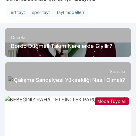
jerf tayt
spor tayt
tayt modelleri
Önceki
Bordo Düğmeli Takım Nerelerde Giyilir?
Sonraki
Çalışma Sandalyesi Yüksekliği Nasıl Olmalı?
Moda Tüyoları