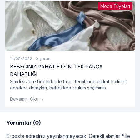
Moda Tüyoları
14/05/2022
·
0 yorum
BEBEĞİNİZ RAHAT ETSİN: TEK PARÇA
RAHATLIĞI
Şimdi sizlere bebeklerde tulum tercihinde dikkat edilmesi
gereken detayları, bebeklerde tulum seçiminin
avantajlarını, tulum modellerini ve bebek tulumu hakkında
Devamını Oku →
tüm detayları sırasıyla açıklayalım.
Yorumlar (0)
E-posta adresiniz yayınlanmayacak.
Gerekli alanlar
*
ile