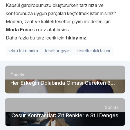
Kapsül gardırobunuzu oluştururken tarzınıza ve
konforunuza uygun parçaları keşfetmek ister misiniz?
Modern, zarif ve kaliteli tesettür giyim modelleri için
Moda Ensar
’a göz atabilirsiniz.
Daha fazla bu tarz içerik için
tıklayınız.
ekru triko hırka
tesettür giyim
tesettür ikili takım
Önceki
Her Erkeğin Dolabında Olması Gereken 3
Tişört
Sonraki
Cesur Kontrastlar: Zıt Renklerle Stil Dengesi