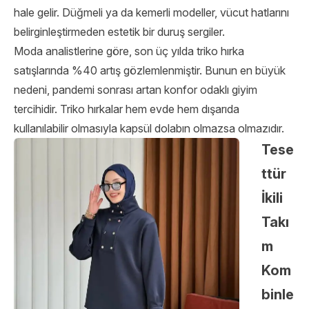
hale gelir. Düğmeli ya da kemerli modeller, vücut hatlarını
belirginleştirmeden estetik bir duruş sergiler.
Moda analistlerine göre, son üç yılda triko hırka
satışlarında %40 artış gözlemlenmiştir. Bunun en büyük
nedeni, pandemi sonrası artan konfor odaklı giyim
tercihidir. Triko hırkalar hem evde hem dışarıda
kullanılabilir olmasıyla kapsül dolabın olmazsa olmazıdır.
Tese
ttür
İkili
Takı
m
Kom
binle