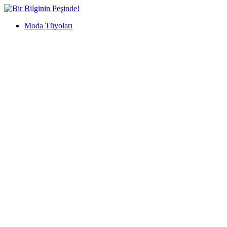
İçeriğe
Bir
geç
Bilginin
Moda Tüyoları
Peşinde!