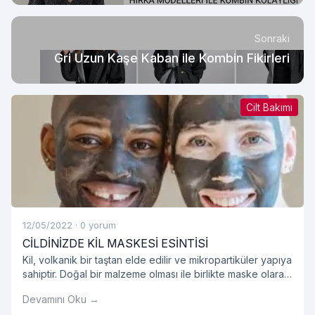
Sonraki
Gri Uzun Kaşe Kaban ile Kombin Fikirleri
Cilt Bakımı
12/05/2022
·
0 yorum
CİLDİNİZDE KİL MASKESİ ESİNTİSİ
Kil, volkanik bir taştan elde edilir ve mikropartiküler yapıya
sahiptir. Doğal bir malzeme olması ile birlikte maske olarak
kullanıldığında oldukça etkilidir.
Devamını Oku →