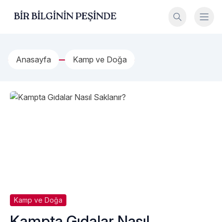
İçeriğe geç
Bir Bilginin Peşinde!
Anasayfa
Kamp ve Doğa
Kamp ve Doğa
Kampta Gıdalar Nasıl