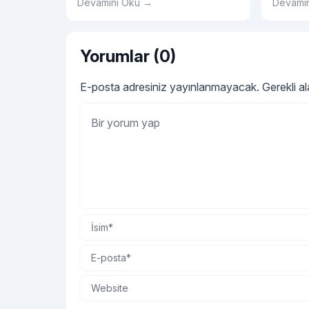
Devamını Oku →
Devamı
alanı oluşturabilirsiniz.
Yorumlar (0)
E-posta adresiniz yayınlanmayacak.
Gerekli a