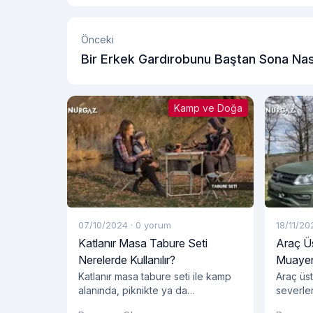
Önceki
Bir Erkek Gardırobunu Baştan Sona Nas
Yeniler?
Kamp ve Doğa
07/10/2024
·
0 yorum
18/11/20
Katlanır Masa Tabure Seti
Araç Ü
Nerelerde Kullanılır?
Muayen
Katlanır masa tabure seti ile kamp
Araç üs
alanında, piknikte ya da
severler
bahçenizde pratik ve şık bir oturma
konfor s