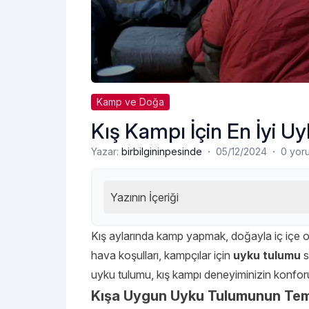
Kamp ve Doğa
Kış Kampı İçin En İyi Uy
·
·
Yazar:
birbilgininpesinde
05/12/2024
0 yor
Yazının İçeriği
Kış aylarında kamp yapmak, doğayla iç içe ol
hava koşulları, kampçılar için
uyku tulumu
s
uyku tulumu, kış kampı deneyiminizin konfor
Kışa Uygun Uyku Tulumunun Temel