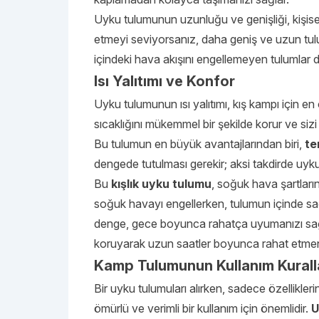
Uyku tulumunun uzunluğu ve genişliği, kişisel
etmeyi seviyorsanız, daha geniş ve uzun tulum
içindeki hava akışını engellemeyen tulumlar dah
Isı Yalıtımı ve Konfor
Uyku tulumunun ısı yalıtımı, kış kampı için en 
sıcaklığını mükemmel bir şekilde korur ve siz
Bu tulumun en büyük avantajlarından biri,
te
dengede tutulması gerekir; aksi takdirde uyku 
Bu
kışlık uyku tulumu
, soğuk hava şartların
soğuk havayı engellerken, tulumun içinde sağl
denge, gece boyunca rahatça uyumanızı sağl
koruyarak uzun saatler boyunca rahat etmeni
Kamp Tulumunun Kullanım Kurall
Bir uyku tulumuları alırken, sadece özellikler
ömürlü ve verimli bir kullanım için önemlidir.
U