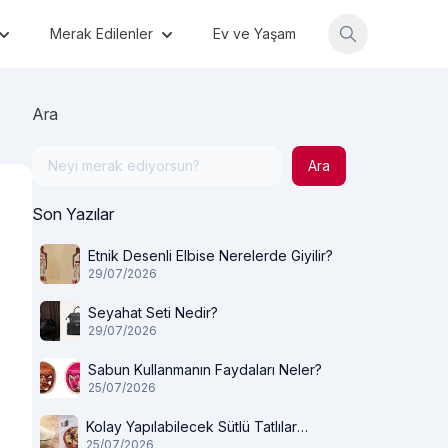
Merak Edilenler
Ev ve Yaşam
Ara
Ara
Son Yazılar
Etnik Desenli Elbise Nerelerde Giyilir?
29/07/2026
Seyahat Seti Nedir?
29/07/2026
Sabun Kullanmanın Faydaları Neler?
25/07/2026
Kolay Yapılabilecek Sütlü Tatlılar
25/07/2026
Nelerdir?