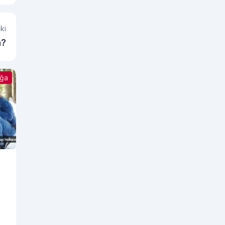
ki
m?
ğa