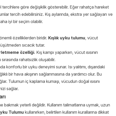
 tercihlere göre değişiklik gösterebilir. Eğer rahatça hareket
lar tercih edebilirsiniz. Kış aylarında, ekstra yer sağlayan ve
a iyi bir seçim olabilir.
önemli özelliklerden biridir.
Kışlık uyku tulumu
, vücut
i üşütmeden sıcacık tutar.
rletmeme özelliği
. Kış kampı yaparken, vücut ısısının
sırasında rahatsızlık oluşabilir.
da konforlu bir uyku deneyimi sunar. Isı yalıtımı, dışarıdaki
ıklı bir hava akışının sağlanmasına da yardımcı olur. Bu
ar. Tulumun iç kaplama kumaşı, vücudun doğal ısısını
zi sağlar.
arı
ine bakmak yeterli değildir. Kullanım talimatlarına uymak, uzun
yku Tulumu
kullanırken, belirtilen kullanım kurallarına dikkat