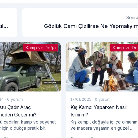
Sonra
ıl
Gözlük Camı Çizilirse Ne Yapmalıyı
Kamp ve Doğa
Kamp ve Do
24
·
0 yorum
17/01/2025
·
0 yorum
stü Çadır Araç
Kış Kampı Yaparken Nasıl
eden Geçer mi?
Isınırım?
tü çadırlar, kamp ve seyahat
Kış kampı, doğayla iç içe olmanın
 için oldukça pratik bir
ve macera yaşamın en güzel
unar.
yollarından biridir. Ancak, soğuk