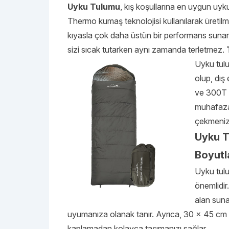
Uyku Tulumu
, kış koşullarına en uygun uyk
Thermo kumaş teknolojisi kullanılarak üretilm
kıyasla çok daha üstün bir performans sunar
sizi sıcak tutarken aynı zamanda terletmez.
Uyku tulu
olup, dış
ve 300T y
muhafaza 
çekmenizi
Uyku T
Boyutl
Uyku tulu
önemlidir
alan suna
uyumanıza olanak tanır. Ayrıca, 30 x 45 cm bo
kaplamadan kolayca taşımanızı sağlar.