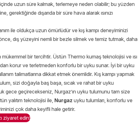
 içinde uzun süre kalmak, terlemeye neden olabilir; bu yüzden
, gerektiğinde dışarıda bir süre hava alarak ısınızı
lanım ile oldukça uzun ömürlüdür ve kış kampı deneyiminizi
önce, dış yüzeyini nemli bir bezle silmek ve temiz tutmak, daha
in mükemmel bir tercihtir. Üstün Thermo kumaş teknolojisi ve ısı
ndan korur ve terletmeden konforlu bir uyku sunar. İyi bir uyku
kullanım talimatlarına dikkat etmek önemlidir. Kış kampı yapmak
ulum, sizi doğayla baş başa, sıcak ve rahat bir uyku
ğuk gece geçirecekseniz,
Nurgaz’ın uyku tulumunu tam size
n yalıtım teknolojisi ile,
Nurgaz
uyku tulumları, konforlu ve
nizi çok daha keyifli hale getirir.
 ziyaret edin!