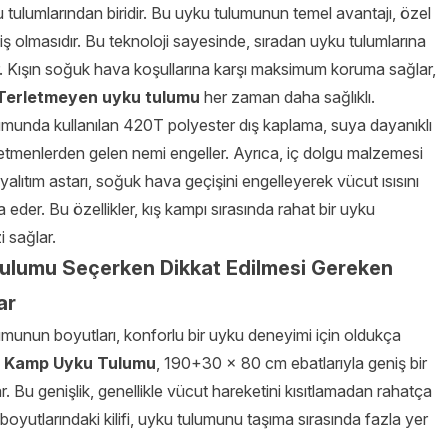
u tulumlarından biridir. Bu uyku tulumunun temel avantajı, özel
iş olmasıdır. Bu teknoloji sayesinde, sıradan uyku tulumlarına
. Kışın soğuk hava koşullarına karşı maksimum koruma sağlar,
Terletmeyen uyku tulumu
her zaman daha sağlıklı.
munda kullanılan 420T polyester dış kaplama, suya dayanıklı
 etmenlerden gelen nemi engeller. Ayrıca, iç dolgu malzemesi
alıtım astarı, soğuk hava geçişini engelleyerek vücut ısısını
eder. Bu özellikler, kış kampı sırasında rahat bir uyku
 sağlar.
ulumu Seçerken Dikkat Edilmesi Gereken
ar
munun boyutları, konforlu bir uyku deneyimi için oldukça
.
Kamp Uyku Tulumu
, 190+30 x 80 cm ebatlarıyla geniş bir
r. Bu genişlik, genellikle vücut hareketini kısıtlamadan rahatça
yutlarındaki kilifi, uyku tulumunu taşıma sırasında fazla yer