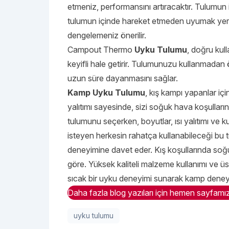
etmeniz, performansını artıracaktır. Tulumun
tulumun içinde hareket etmeden uyumak yerine
dengelemeniz önerilir.
Campout Thermo
Uyku Tulumu
, doğru kul
keyifli hale getirir. Tulumunuzu kullanmadan 
uzun süre dayanmasını sağlar.
Kamp
Uyku Tulumu
, kış kampı yapanlar iç
yalıtımı sayesinde, sizi soğuk hava koşulları
tulumunu seçerken, boyutlar, ısı yalıtımı ve 
isteyen herkesin rahatça kullanabileceği bu t
deneyimine davet eder. Kış koşullarında so
göre. Yüksek kaliteli malzeme kullanımı ve üstü
sıcak bir uyku deneyimi sunarak kamp deneyimi
Daha fazla blog yazıları için hemen sayfamızı
uyku tulumu