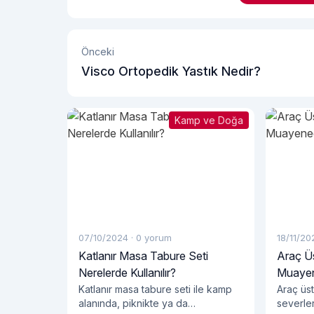
Önceki
Visco Ortopedik Yastık Nedir?
Kamp ve Doğa
07/10/2024
·
0 yorum
18/11/20
Katlanır Masa Tabure Seti
Araç Ü
Nerelerde Kullanılır?
Muayen
Katlanır masa tabure seti ile kamp
Araç üs
alanında, piknikte ya da
severler