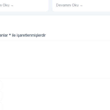
unar.
adrenalini artırmanın harika bir
nı Oku →
Devamını Oku →
yoludur.
lanlar
*
ile işaretlenmişlerdir