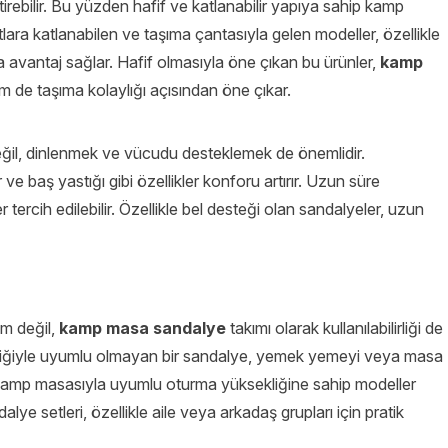
ebilir. Bu yüzden hafif ve katlanabilir yapıya sahip kamp
tlara katlanabilen ve taşıma çantasıyla gelen modeller, özellikle
la avantaj sağlar. Hafif olmasıyla öne çıkan bu ürünler,
kamp
 de taşıma kolaylığı açısından öne çıkar.
ğil, dinlenmek ve vücudu desteklemek de önemlidir.
 ve baş yastığı gibi özellikler konforu artırır. Uzun süre
 tercih edilebilir. Özellikle bel desteği olan sandalyeler, uzun
ım değil,
kamp masa sandalye
takımı olarak kullanılabilirliği de
liğiyle uyumlu olmayan bir sandalye, yemek yemeyi veya masa
e kamp masasıyla uyumlu oturma yüksekliğine sahip modeller
alye setleri, özellikle aile veya arkadaş grupları için pratik