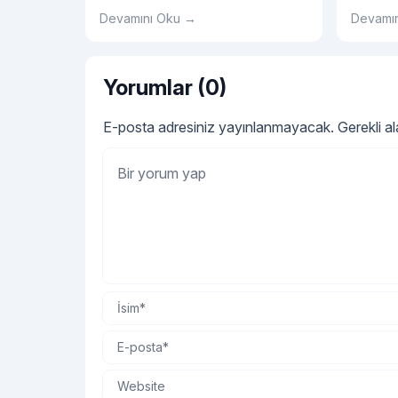
bahçenizde pratik ve şık bir oturma
konfor s
Devamını Oku →
Devamı
alanı oluşturabilirsiniz.
Yorumlar (0)
E-posta adresiniz yayınlanmayacak.
Gerekli a