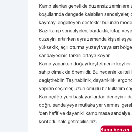
Kamp alanları genellikle düzensiz zeminlere sa
koşullarında dengede kalabilen sandalyeler, 
kaymayı engelleyen destekler bulunan modelle
Bazı kamp sandalyeleri, bardaklık, kitap veya t
düzeyini artırırken aynı zamanda kişisel eşyal
yükseklik, açılı oturma yüzeyi veya sırt bölges
sandalyesinin farkını ortaya koyar.
Kamp yaparken doğayı keşfetmenin keyfini çı
sahip olmak da önemlidir. Bu nedenle kaliteli 
değiştirebilir. Taşınabilirlik, dayanıklılık, 
yapılan seçimler, uzun ömürlü bir kullanım sa
Kampçılığa yeni başlayanlardan deneyimli d
doğru sandalyeye mutlaka yer vermesi gereki
‘den hafif ve dayanıklı kamp masa sandalye s
konforlu hale getirebilirsiniz.
Buna benzer f