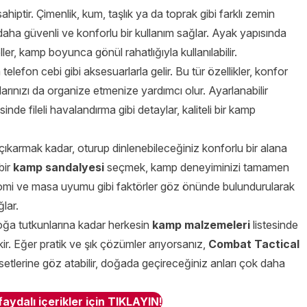
hiptir. Çimenlik, kum, taşlık ya da toprak gibi farklı zemin
daha güvenli ve konforlu bir kullanım sağlar. Ayak yapısında
r, kamp boyunca gönül rahatlığıyla kullanılabilir.
elefon cebi gibi aksesuarlarla gelir. Bu tür özellikler, konfor
arınızı da organize etmenize yardımcı olur. Ayarlanabilir
inde fileli havalandırma gibi detaylar, kaliteli bir kamp
karmak kadar, oturup dinlenebileceğiniz konforlu bir alana
bir
kamp sandalyesi
seçmek, kamp deneyiminizi tamamen
ergonomi ve masa uyumu gibi faktörler göz önünde bulundurularak
ğlar.
oğa tutkunlarına kadar herkesin
kamp malzemeleri
listesinde
r. Eğer pratik ve şık çözümler arıyorsanız,
Combat Tactical
etlerine göz atabilir, doğada geçireceğiniz anları çok daha
aydalı içerikler için TIKLAYIN!