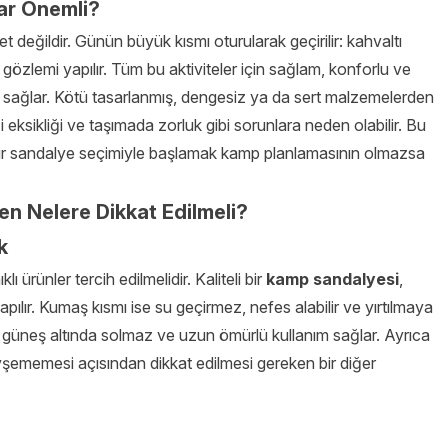
ar Önemli?
değildir. Günün büyük kısmı oturularak geçirilir: kahvaltı
a gözlemi yapılır. Tüm bu aktiviteler için sağlam, konforlu ve
ık sağlar. Kötü tasarlanmış, dengesiz ya da sert malzemelerden
ği eksikliği ve taşımada zorluk gibi sorunlara neden olabilir. Bu
bir sandalye seçimiyle başlamak kamp planlamasının olmazsa
en Nelere Dikkat Edilmeli?
k
 ürünler tercih edilmelidir. Kaliteli bir
kamp sandalyesi
,
ılır. Kumaş kısmı ise su geçirmez, nefes alabilir ve yırtılmaya
r, güneş altında solmaz ve uzun ömürlü kullanım sağlar. Ayrıca
vşememesi açısından dikkat edilmesi gereken bir diğer