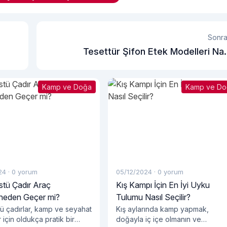
Sonra
Tesettür Şifon Etek Modelleri Nas
Ütüleni
Kamp ve Doğa
Kamp ve Do
24
·
0 yorum
05/12/2024
·
0 yorum
stü Çadır Araç
Kış Kampı İçin En İyi Uyku
eden Geçer mi?
Tulumu Nasıl Seçilir?
tü çadırlar, kamp ve seyahat
Kış aylarında kamp yapmak,
 için oldukça pratik bir
doğayla iç içe olmanın ve