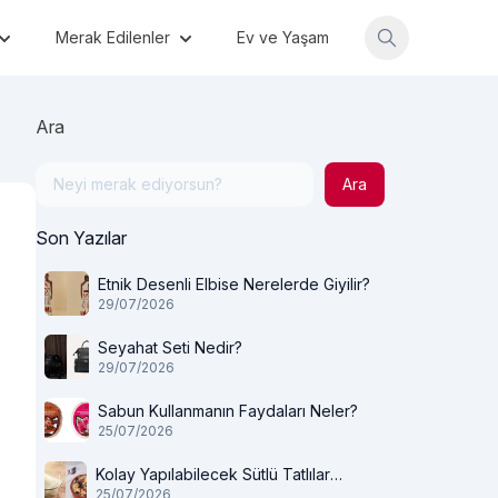
Merak Edilenler
Ev ve Yaşam
Ara
Ara
Son Yazılar
Etnik Desenli Elbise Nerelerde Giyilir?
29/07/2026
Seyahat Seti Nedir?
29/07/2026
Sabun Kullanmanın Faydaları Neler?
25/07/2026
Kolay Yapılabilecek Sütlü Tatlılar
25/07/2026
Nelerdir?