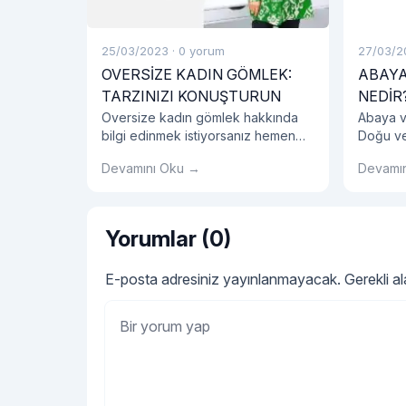
25/03/2023
·
0 yorum
27/03/2
OVERSİZE KADIN GÖMLEK:
ABAYA
TARZINIZI KONUŞTURUN
NEDİR
Oversize kadın gömlek hakkında
Abaya ve
bilgi edinmek istiyorsanız hemen
Doğu ve
blog yazımızı incelemelisiniz!
olarak g
Devamını Oku →
Devamı
elbisele
arasındak
Yorumlar (0)
E-posta adresiniz yayınlanmayacak.
Gerekli a