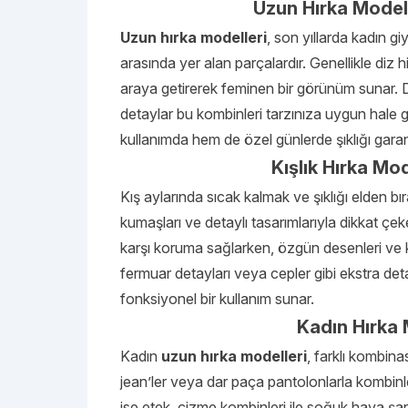
Uzun Hırka Modell
Uzun hırka modelleri
, son yıllarda kadın gi
arasında yer alan parçalardır. Genellikle diz h
araya getirerek feminen bir görünüm sunar. D
detaylar bu kombinleri tarzınıza uygun hale g
kullanımda hem de özel günlerde şıklığı garant
Kışlık Hırka Mo
Kış aylarında sıcak kalmak ve şıklığı elden 
kumaşları ve detaylı tasarımlarıyla dikkat çek
karşı koruma sağlarken, özgün desenleri ve k
fermuar detayları veya cepler gibi ekstra deta
fonksiyonel bir kullanım sunar.
Kadın Hırka 
Kadın
uzun hırka
modelleri
, farklı kombina
jean’ler veya dar paça pantolonlarla kombinle
ise etek, çizme kombinleri ile soğuk hava şart