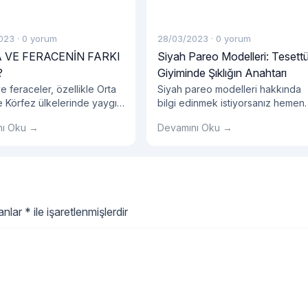
023
·
0 yorum
28/03/2023
·
0 yorum
 VE FERACENİN FARKI
Siyah Pareo Modelleri: Tesett
?
Giyiminde Şıklığın Anahtarı
 feraceler, özellikle Orta
Siyah pareo modelleri hakkında
 Körfez ülkelerinde yaygın
bilgi edinmek istiyorsanız hemen
iyilen geleneksel
blog yazımızı okumalısınız!
nı Oku →
Devamını Oku →
rdir. Abayalar ve feraceler
i fark, giyim tarzlarıdır.
lanlar
*
ile işaretlenmişlerdir