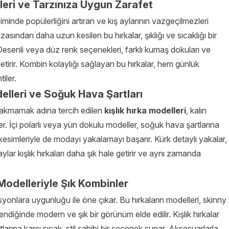
eri ve Tarzınıza Uygun Zarafet
yiminde popülerliğini artıran ve kış aylarının vazgeçilmezleri
izasından daha uzun kesilen bu hırkalar, şıklığı ve sıcaklığı bir
esenli veya düz renk seçenekleri, farklı kumaş dokuları ve
etirir. Kombin kolaylığı sağlayan bu hırkalar, hem günlük
iler.
delleri ve Soğuk Hava Şartları
bırakmamak adına tercih edilen
kışlık hırka modelleri
, kalın
er. İçi polarlı veya yün dokulu modeller, soğuk hava şartlarına
esimleriyle de modayı yakalamayı başarır. Kürk detaylı yakalar,
ylar kışlık hırkaları daha şık hale getirir ve aynı zamanda
Modelleriyle Şık Kombinler
syonlara uygunluğu ile öne çıkar. Bu hırkaların modelleri, skinny
ndiğinde modern ve şık bir görünüm elde edilir. Kışlık hırkalar
larına karşı sıcak, stil sahibi bir seçenek sunar. Aksesuarlarla