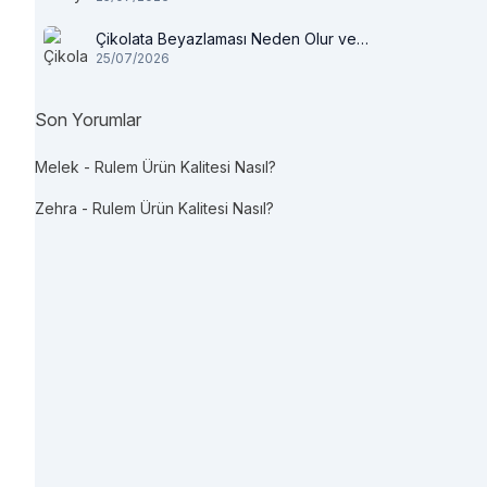
Çikolata Beyazlaması Neden Olur ve
25/07/2026
Tüketilir mi?
Son Yorumlar
Melek
-
Rulem Ürün Kalitesi Nasıl?
Zehra
-
Rulem Ürün Kalitesi Nasıl?