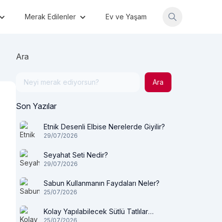
Merak Edilenler
Ev ve Yaşam
Ara
Ara
Son Yazılar
Etnik Desenli Elbise Nerelerde Giyilir?
29/07/2026
Seyahat Seti Nedir?
29/07/2026
Sabun Kullanmanın Faydaları Neler?
25/07/2026
Kolay Yapılabilecek Sütlü Tatlılar
25/07/2026
Nelerdir?