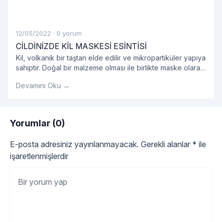
12/05/2022
·
0 yorum
CİLDİNİZDE KİL MASKESİ ESİNTİSİ
Kil, volkanik bir taştan elde edilir ve mikropartiküler yapıya
sahiptir. Doğal bir malzeme olması ile birlikte maske olarak
kullanıldığında oldukça etkilidir.
Devamını Oku →
Yorumlar (0)
E-posta adresiniz yayınlanmayacak.
Gerekli alanlar
*
ile
işaretlenmişlerdir