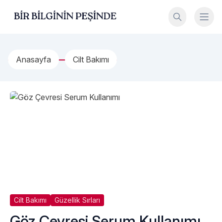
İçeriğe geç
Bir Bilginin Peşinde!
Anasayfa
Cilt Bakımı
Cilt Bakımı
Güzellik Sırları
Göz Çevresi Serum Kullanımı