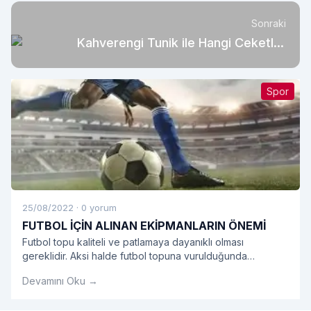
Sonraki
Kahverengi Tunik ile Hangi Ceketler
Uyumlu?
Spor
25/08/2022
·
0 yorum
FUTBOL İÇİN ALINAN EKİPMANLARIN ÖNEMİ
Futbol topu kaliteli ve patlamaya dayanıklı olması
gereklidir. Aksi halde futbol topuna vurulduğunda
rahatsızlık verecek ve futbol maçından zevk
Devamını Oku →
alınmayacaktır.