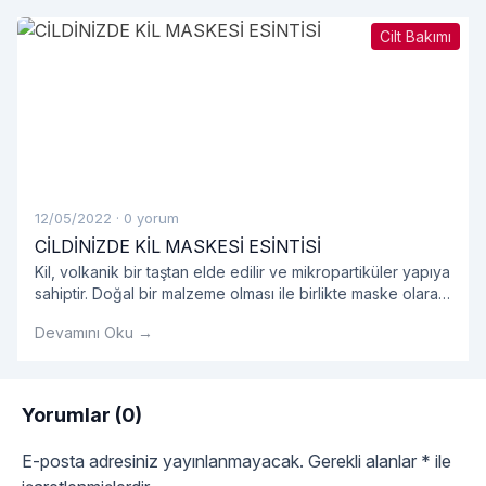
Cilt Bakımı
12/05/2022
·
0 yorum
CİLDİNİZDE KİL MASKESİ ESİNTİSİ
Kil, volkanik bir taştan elde edilir ve mikropartiküler yapıya
sahiptir. Doğal bir malzeme olması ile birlikte maske olarak
kullanıldığında oldukça etkilidir.
Devamını Oku →
Yorumlar (0)
E-posta adresiniz yayınlanmayacak.
Gerekli alanlar
*
ile