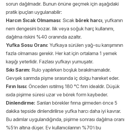
sorun dağılmadır. Bunun önüne geçmek için aşağıdaki
pratik ipuçları uygulanabilir:
Harcın Sıcak Olmaması:
Sıcak
börek harcı
, yufkanın
nem dengesini bozar. Ilık veya soğuk harç kullanımı,
dağılma riskini %40 oranında azaltır.
Yufka Sosu Oranı:
Yufkaya sürülen yağ–su karışımının
fazla olmaması gerekir. Her kat için ortalama 1 yemek
kaşığı yeterlidir. Fazlası yufkayı yumuşatır.
Sıkı Sarım:
Rulo yapılırken boşluk bırakılmamalıdır.
Gevşek sarımda pişme sırasında iç dolgu hareket eder.
Fırın Isısı:
Önceden ısıtılmış 180 °C fırın idealdir. Düşük
ısıda pişirme süresi uzar ve börek form kaybeder.
Dinlendirme:
Sarılan börekler fırına girmeden önce 5
dakika tepside dinlendirilirse yufka harcı daha iyi kavrar.
Bu adımlar uygulandığında, pişirme sonrası dağılma oranı
%5’in altına düşer. Ev kullanıcılarının %70’i bu