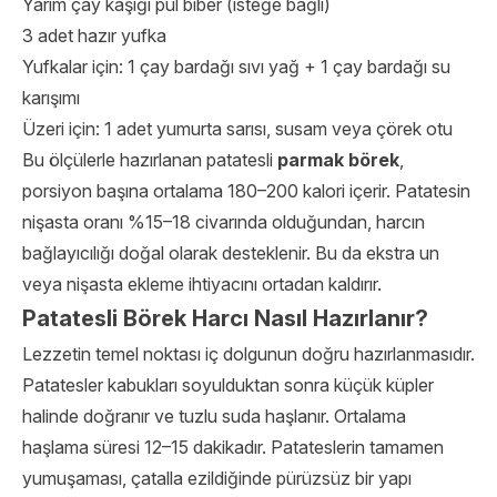
Yarım çay kaşığı pul biber (isteğe bağlı)
3 adet hazır yufka
Yufkalar için: 1 çay bardağı sıvı yağ + 1 çay bardağı su
karışımı
Üzeri için: 1 adet yumurta sarısı, susam veya çörek otu
Bu ölçülerle hazırlanan patatesli
parmak börek
,
porsiyon başına ortalama 180–200 kalori içerir. Patatesin
nişasta oranı %15–18 civarında olduğundan, harcın
bağlayıcılığı doğal olarak desteklenir. Bu da ekstra un
veya nişasta ekleme ihtiyacını ortadan kaldırır.
Patatesli Börek Harcı Nasıl Hazırlanır?
Lezzetin temel noktası iç dolgunun doğru hazırlanmasıdır.
Patatesler kabukları soyulduktan sonra küçük küpler
halinde doğranır ve tuzlu suda haşlanır. Ortalama
haşlama süresi 12–15 dakikadır. Patateslerin tamamen
yumuşaması, çatalla ezildiğinde pürüzsüz bir yapı