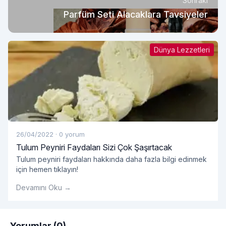
Sonraki
Parfüm Seti Alacaklara Tavsiyeler
Dünya Lezzetleri
26/04/2022
·
0 yorum
Tulum Peyniri Faydaları Sizi Çok Şaşırtacak
Tulum peyniri faydaları hakkında daha fazla bilgi edinmek
için hemen tıklayın!
Devamını Oku →
Yorumlar (0)