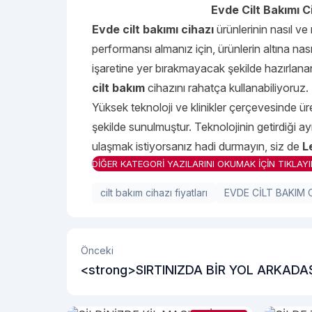
Evde Cilt Bakımı Ci
Evde cilt bakımı
cihazı
ürünlerinin nasıl ve 
performansı almanız için, ürünlerin altına nasıl 
işaretine yer bırakmayacak şekilde hazırlanan
cilt bakım
cihazını rahatça kullanabiliyoruz.
Yüksek teknoloji ve klinikler çerçevesinde ür
şekilde sunulmuştur. Teknolojinin getirdiği ayrı
ulaşmak istiyorsanız hadi durmayın, siz de
L
DİĞER KATEGORİ YAZILARINI OKUMAK İÇİN TIKLAYI
cilt bakım cihazı fiyatları
EVDE CİLT BAKIM 
Önceki
<strong>SIRTINIZDA BİR YOL ARKADAŞ
SIRT ÇANTASI</strong>