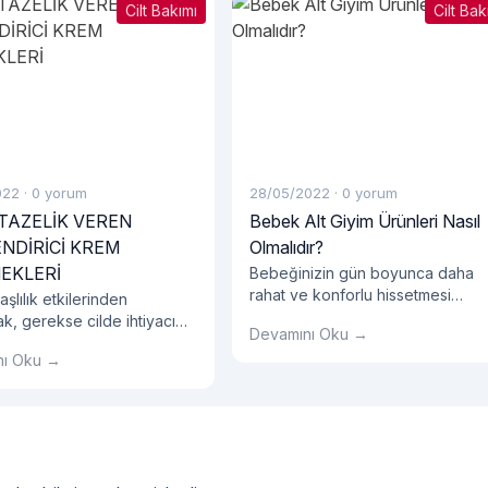
Cilt Bakımı
Cilt Bak
022
·
0 yorum
28/05/2022
·
0 yorum
 TAZELİK VEREN
Bebek Alt Giyim Ürünleri Nasıl
NDİRİCİ KREM
Olmalıdır?
EKLERİ
Bebeğinizin gün boyunca daha
rahat ve konforlu hissetmesi
şlılık etkilerinden
oldukça önemlidir. Bebeklerin bel
k, gerekse cilde ihtiyacı
Devamını Oku →
bir yaşa kadar çocuklara oranla
 dengesini vermek için
nı Oku →
çok daha hareketli olduğunu bili
apıdaki bir yüz kremi
muydunuz? Bu hareketli ve düny
alıdır.
keşfetme dönemlerinde
bebeğinizin konforunu sağlamak
için en doğru bebek alt giyim
ürünleri seçmek bu noktada