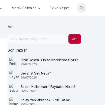
Merak Edilenler
Ev ve Yaşam
Ara
Ara
Son Yazılar
Etnik Desenli Elbise Nerelerde Giyilir?
29/07/2026
Seyahat Seti Nedir?
29/07/2026
Sabun Kullanmanın Faydaları Neler?
25/07/2026
Kolay Yapılabilecek Sütlü Tatlılar
25/07/2026
Nelerdir?