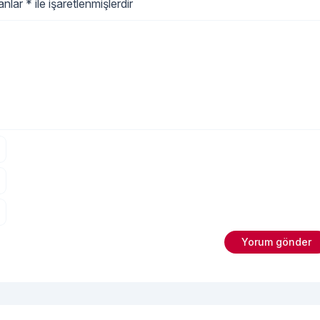
oldukça önemlidir. Bebek alt giyi
lanlar
*
ile işaretlenmişlerdir
ürünleri seçerken öncelikle elbet
bebeğinizin cilt sağlığını
"Bebek Alt 
ve
Okumaya devam et