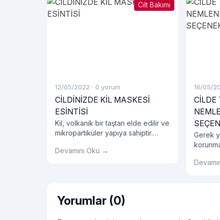
Cilt Bakımı
12/05/2022
·
0 yorum
16/05/2
CİLDİNİZDE KİL MASKESİ
CİLDE
ESİNTİSİ
NEMLE
SEÇEN
Kil, volkanik bir taştan elde edilir ve
mikropartiküler yapıya sahiptir.
Gerek ya
Doğal bir malzeme olması ile
korunma
Devamını Oku →
birlikte maske olarak kullanıldığında
olan su
oldukça etkilidir.
Devamı
uygun y
kullanılm
Yorumlar (0)