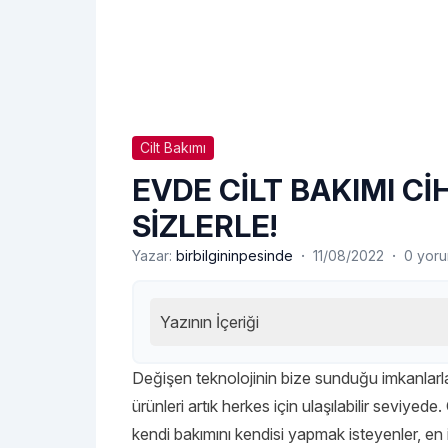
Cilt Bakımı
EVDE CİLT BAKIMI Cİ
SİZLERLE!
·
·
Yazar:
birbilgininpesinde
11/08/2022
0 yor
Yazının İçeriği
Değişen teknolojinin bize sunduğu imkanlarla b
ürünleri artık herkes için ulaşılabilir seviyede
kendi bakımını kendisi yapmak isteyenler, en i