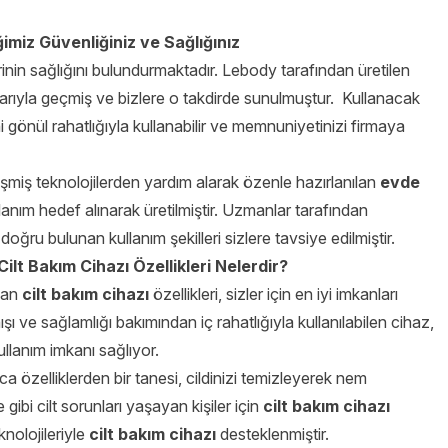
ğimiz Güvenliğiniz ve Sağlığınız
rinin sağlığını bulundurmaktadır. Lebody tarafından üretilen
aşarıyla geçmiş ve bizlere o takdirde sunulmuştur. Kullanacak
i gönül rahatlığıyla kullanabilir ve memnuniyetinizi firmaya
işmiş teknolojilerden yardım alarak özenle hazırlanılan
evde
ullanım hedef alınarak üretilmiştir. Uzmanlar tarafından
doğru bulunan kullanım şekilleri sizlere tavsiye edilmiştir.
Cilt Bakım Cihazı Özellikleri Nelerdir?
anan
cilt bakım cihazı
özellikleri, sizler için en iyi imkanları
ı ve sağlamlığı bakımından iç rahatlığıyla kullanılabilen cihaz,
kullanım imkanı sağlıyor.
 özelliklerden bir tanesi, cildinizi temizleyerek nem
gibi cilt sorunları yaşayan kişiler için
cilt bakım cihazı
knolojileriyle
cilt bakım cihazı
desteklenmiştir.