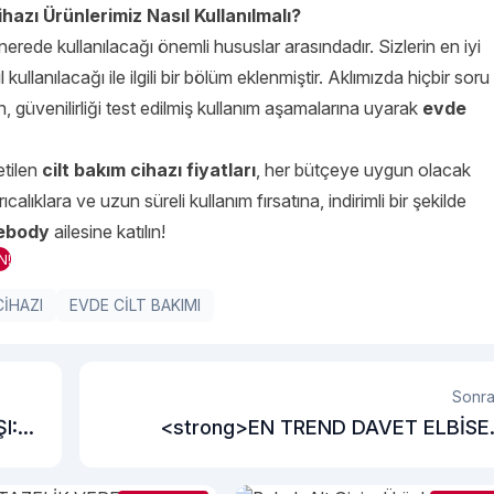
hazı Ürünlerimiz Nasıl Kullanılmalı?
nerede kullanılacağı önemli hususlar arasındadır. Sizlerin en iyi
kullanılacağı ile ilgili bir bölüm eklenmiştir. Aklımızda hiçbir soru
, güvenilirliği test edilmiş kullanım aşamalarına uyarak
evde
etilen
cilt bakım cihazı
fiyatları
, her bütçeye uygun olacak
calıklara ve uzun süreli kullanım fırsatına, indirimli bir şekilde
ebody
ailesine katılın!
N!
CİHAZI
EVDE CİLT BAKIMI
Sonra
I:
<strong>EN TREND DAVET ELBİSE
MODELLERİ</strong><strong><b
</stron