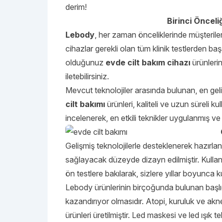
derim!
Birinci Önceli
Lebody
, her zaman önceliklerinde müşterile
cihazlar gerekli olan tüm klinik testlerden b
olduğunuz
evde cilt bakım cihazı
ürünlerin
iletebilirsiniz.
Mevcut teknolojiler arasında bulunan, en gel
cilt bakımı
ürünleri, kaliteli ve uzun süreli k
incelenerek, en etkili teknikler uygulanmış ve 
Gelişmiş teknolojilerle desteklenerek hazırl
sağlayacak düzeyde dizayn edilmiştir. Kullanış
ön testlere bakılarak, sizlere yıllar boyunca 
Lebody ürünlerinin birçoğunda bulunan başlıca
kazandırıyor olmasıdır. Atopi, kuruluk ve akne 
ürünleri üretilmiştir. Led maskesi ve led ışık te