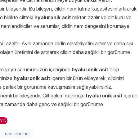
leşendir ve cilt nemlendirmeye büyük katkısı vardır.
 bir bileşendir. Bu bileşen, cildin nem tutma kapasitesini artırarak
birlikte ciltteki
hyaluronik asit
miktarı azalır ve cilt kuru ve
 nemlendiriciler ve serumlar, cildin nem dengesini korumaya
azaltır. Aynı zamanda cildin elastikiyetini artırır ve daha sıkı
 kolajen üretimini de artırarak cildin daha sağlıklı bir görünüme
m veya serumunuzun içeriğinde
hyaluronik asit
olup
ininize
hyaluronik asit
içeren bir ürün ekleyerek, cildinizi
 parlak bir görünüme kavuşmasını sağlayabilirsiniz.
nemli bir bileşendir. Cilt bakım rutininize
hyaluronik asit
içeren
 aynı zamanda daha genç ve sağlıklı bir görünüme
YIN!
nemlendirici