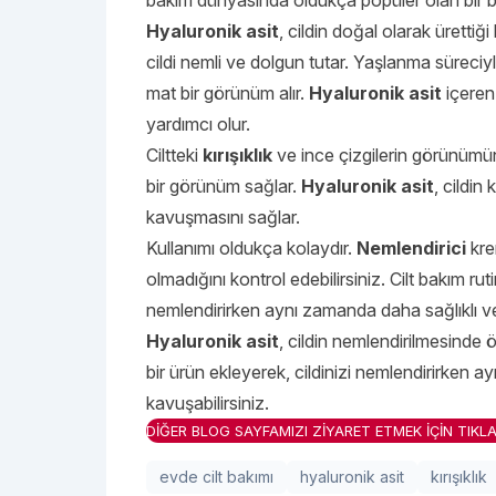
bakım dünyasında oldukça popüler olan bir bi
Hyaluronik asit
, cildin doğal olarak ürettiği
cildi nemli ve dolgun tutar. Yaşlanma süreciyle 
mat bir görünüm alır.
Hyaluronik asit
içeren
yardımcı olur.
Ciltteki
kırışıklık
ve ince çizgilerin görünümünü 
bir görünüm sağlar.
Hyaluronik asit
, cildin
kavuşmasını sağlar.
Kullanımı oldukça kolaydır.
Nemlendirici
kre
olmadığını kontrol edebilirsiniz. Cilt bakım rut
nemlendirirken aynı zamanda daha sağlıklı ve
Hyaluronik asit
, cildin nemlendirilmesinde ö
bir ürün ekleyerek, cildinizi nemlendirirken
kavuşabilirsiniz.
DİĞER BLOG SAYFAMIZI ZİYARET ETMEK İÇİN TIKLA
evde cilt bakımı
hyaluronik asit
kırışıklık