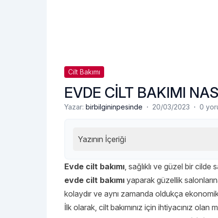
Cilt Bakımı
EVDE CİLT BAKIMI NAS
·
·
Yazar:
birbilgininpesinde
20/03/2023
0 yo
Yazının İçeriği
Evde cilt bakımı
, sağlıklı ve güzel bir cil
evde cilt bakımı
yaparak güzellik salonları
kolaydır ve aynı zamanda oldukça ekonomikt
İlk olarak, cilt bakımınız için ihtiyacınız ola