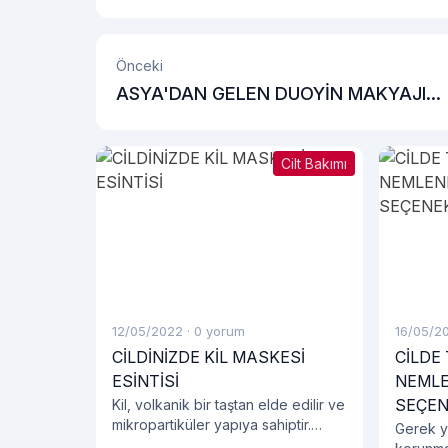
Önceki
ASYA'DAN GELEN DUOYİN MAKYAJI
TRENDİ NEDİR?
Cilt Bakımı
12/05/2022
·
0 yorum
16/05/2
CİLDİNİZDE KİL MASKESİ
CİLDE
ESİNTİSİ
NEMLE
SEÇEN
Kil, volkanik bir taştan elde edilir ve
mikropartiküler yapıya sahiptir.
Gerek ya
Doğal bir malzeme olması ile