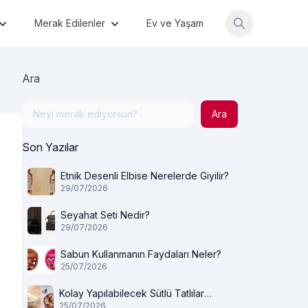
Merak Edilenler
Ev ve Yaşam
Ara
Ara
Son Yazılar
Etnik Desenli Elbise Nerelerde Giyilir?
29/07/2026
Seyahat Seti Nedir?
29/07/2026
Sabun Kullanmanın Faydaları Neler?
25/07/2026
Kolay Yapılabilecek Sütlü Tatlılar
25/07/2026
Nelerdir?