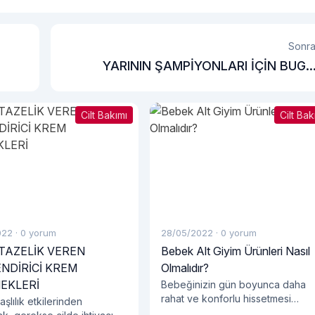
Sonra
YARININ ŞAMPİYONLARI İÇİN BUG
ERKEK SPOR GİY
Cilt Bakımı
Cilt Bak
022
·
0 yorum
28/05/2022
·
0 yorum
 TAZELİK VEREN
Bebek Alt Giyim Ürünleri Nasıl
NDİRİCİ KREM
Olmalıdır?
EKLERİ
Bebeğinizin gün boyunca daha
rahat ve konforlu hissetmesi
şlılık etkilerinden
oldukça önemlidir. Bebeklerin bel