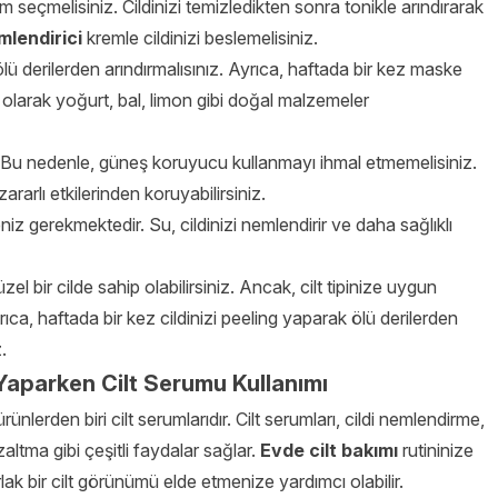
m seçmelisiniz. Cildinizi temizledikten sonra tonikle arındırarak
mlendirici
kremle cildinizi beslemelisiniz.
lü derilerden arındırmalısınız. Ayrıca, haftada bir kez maske
e olarak yoğurt, bal, limon gibi doğal malzemeler
r. Bu nedenle, güneş koruyucu kullanmayı ihmal etmemelisiniz.
rarlı etkilerinden koruyabilirsiniz.
meniz gerekmektedir. Su, cildinizi nemlendirir ve daha sağlıklı
el bir cilde sahip olabilirsiniz. Ancak, cilt tipinize uygun
ca, haftada bir kez cildinizi peeling yaparak ölü derilerden
.
 Yaparken Cilt Serumu Kullanımı
nlerden biri cilt serumlarıdır. Cilt serumları, cildi nemlendirme,
tma gibi çeşitli faydalar sağlar.
Evde cilt bakımı
rutininize
ak bir cilt görünümü elde etmenize yardımcı olabilir.