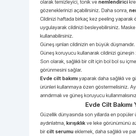
olarak temizleyici, tonik ve
nemlendirici
kre
gözeneklerinizi açabilirsiniz. Daha sonra,
ne
Cildinizi haftada birkaç kez peeling yaparak ö
uygulayarak cildinizi besleyebilirsiniz. Mask
kullanabilirsiniz.
Güneş ışınları cildinizin en büyük düşmanıdı
Güneş koruyucu kullanarak cildinizi güneşin za
Son olarak, sağlıklı bir cilt için bol bol su iç
görünmesini sağlar.
Evde cilt bakımı
yaparak daha sağlıklı ve güz
ürünleri kullanmaya özen göstermelisiniz. Ayrı
arındırmalı ve güneş koruyucu kullanmalısınız
Evde Cilt Bakımı
Güzellik dünyasında son yıllarda en popüler ürü
aydınlatma,
kırışıklık
ve leke görünümünü azal
bir
cilt serumu
eklemek, daha sağlıklı ve parl