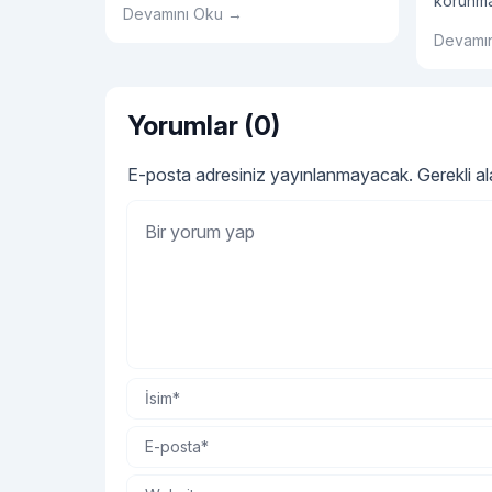
korunma
Devamını Oku →
birlikte maske olarak kullanıldığında
olan su
oldukça etkilidir.
Devamı
uygun y
kullanılm
Yorumlar (0)
E-posta adresiniz yayınlanmayacak.
Gerekli a