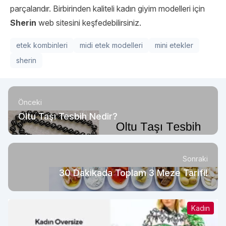
parçalarıdır. Birbirinden kaliteli kadın giyim modelleri için
Sherin
web sitesini keşfedebilirsiniz.
etek kombinleri
midi etek modelleri
mini etekler
sherin
Önceki
Oltu Taşı Tesbih Nedir?
Sonraki
30 Dakikada Toplam 3 Meze Tarifi!
Kadın