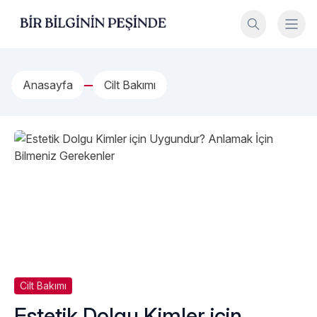
İçeriğe geç
Bir Bilginin Peşinde!
Anasayfa
Cilt Bakımı
Cilt Bakımı
Estetik Dolgu Kimler için