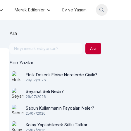
Merak Edilenler
Ev ve Yaşam
Ara
Ara
Son Yazılar
Etnik Desenli Elbise Nerelerde Giyilir?
29/07/2026
Seyahat Seti Nedir?
29/07/2026
Sabun Kullanmanın Faydaları Neler?
25/07/2026
Kolay Yapılabilecek Sütlü Tatlılar
25/07/2026
Nelerdir?