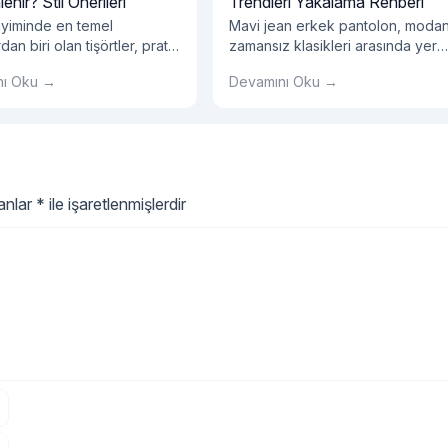
nir? Stil Önerileri
Trendleri Yakalama Rehberi
iyiminde en temel
Mavi jean erkek pantolon, modan
dan biri olan tişörtler, pratik
zamansız klasikleri arasında yer
t olmalarıyla sadece günlük
alırken, aynı zamanda trendlere
nı Oku →
Devamını Oku →
için değil, farklı tarzlar
ayak uydurabilme potansiyeline 
ak özel günlerde de
sahiptir.
ilirler.
lanlar
*
ile işaretlenmişlerdir