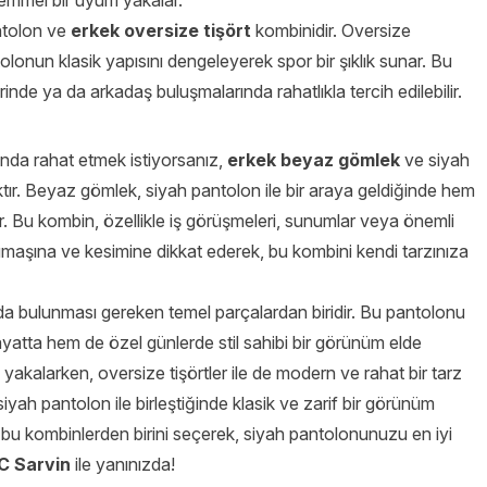
kemmel bir uyum yakalar.
antolon ve
erkek oversize tişört
kombinidir. Oversize
tolonun klasik yapısını dengeleyerek spor bir şıklık sunar. Bu
inde ya da arkadaş buluşmalarında rahatlıkla tercih edilebilir.
anda rahat etmek istiyorsanız,
erkek beyaz gömlek
ve siyah
caktır. Beyaz gömlek, siyah pantolon ile bir araya geldiğinde hem
. Bu kombin, özellikle iş görüşmeleri, sunumlar veya önemli
umaşına ve kesimine dikkat ederek, bu kombini kendi tarzınıza
nda bulunması gereken temel parçalardan biridir. Bu pantolonu
yatta hem de özel günlerde stil sahibi bir görünüm elde
lık yakalarken, oversize tişörtler ile de modern ve rahat bir tarz
siyah pantolon ile birleştiğinde klasik ve zarif bir görünüm
bu kombinlerden birini seçerek, siyah pantolonunuzu en iyi
C Sarvin
ile yanınızda!