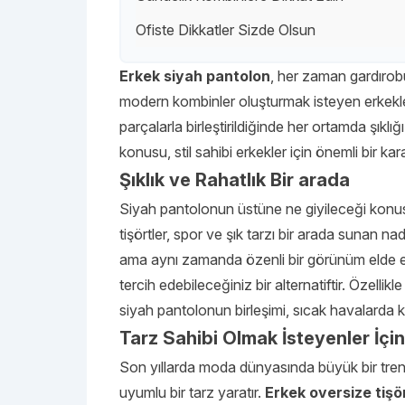
Ofiste Dikkatler Sizde Olsun
Erkek siyah pantolon
, her zaman gardırob
modern kombinler oluşturmak isteyen erkekler 
parçalarla birleştirildiğinde her ortamda şıkl
konusu, stil sahibi erkekler için önemli bir kar
Şıklık ve Rahatlık Bir arada
Siyah pantolonun üstüne ne giyileceği konus
tişörtler, spor ve şık tarzı bir arada sunan n
ama aynı zamanda özenli bir görünüm elde et
tercih edebileceğiniz bir alternatiftir. Özellik
siyah pantolonun birleşimi, sıcak havalarda kon
Tarz Sahibi Olmak İsteyenler İçin
Son yıllarda moda dünyasında büyük bir tren
uyumlu bir tarz yaratır.
Erkek oversize tişö