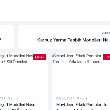
Sonra
?
Karpuz Yarma Tesbih Modelleri Nas
Seçili
Erkek
Er
023
·
0 yorum
02/06/2023
·
0 yorum
işört Modelleri Nasıl
Mavi Jean Erkek Pantolon İle