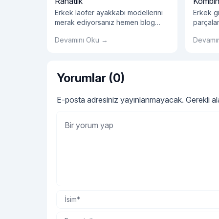
Rahatlık
Kombinle
Erkek laofer ayakkabı modellerini
Erkek g
merak ediyorsanız hemen blog
parçalar
yazımız okumalısınız!
ve raha
Devamını Oku →
Devamı
kullanım 
yaratar
kullanılab
Yorumlar (0)
E-posta adresiniz yayınlanmayacak.
Gerekli a