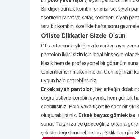
bir
polo yaka tişört
, siyah pantolon ile mü
Bir diğer günlük kombin önerisi ise, siyah p
tişörtlerin rahat ve salaş kesimleri, siyah pan
tarz bir kombin, özellikle hafta sonu gezmeler
Ofiste Dikkatler Sizde Olsun
Ofis ortamında şıklığınızı korurken aynı zam
pantolon ikilisi sizin için ideal bir seçim ola
klasik hem de profesyonel bir görünüm sunar
toplantılar için mükemmeldir. Gömleğinizin k
uygun hale getirebilirsiniz.
Erkek siyah pantolon
, her erkeğin dolabı
doğru üstlerle kombinleyerek, hem günlük ha
edebilirsiniz. Polo yaka tişört ile spor bir şık
oluşturabilirsiniz.
Erkek beyaz gömlek
ise, 
sunar. Tarzınıza ve gideceğiniz ortama göre 
şekilde değerlendirebilirsiniz. Şıklık her gün
S