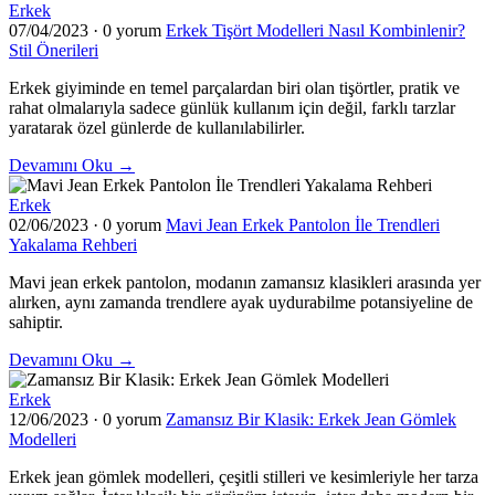
Erkek
07/04/2023
·
0 yorum
Erkek Tişört Modelleri Nasıl Kombinlenir?
Stil Önerileri
Erkek giyiminde en temel parçalardan biri olan tişörtler, pratik ve
rahat olmalarıyla sadece günlük kullanım için değil, farklı tarzlar
yaratarak özel günlerde de kullanılabilirler.
Devamını Oku →
Erkek
02/06/2023
·
0 yorum
Mavi Jean Erkek Pantolon İle Trendleri
Yakalama Rehberi
Mavi jean erkek pantolon, modanın zamansız klasikleri arasında yer
alırken, aynı zamanda trendlere ayak uydurabilme potansiyeline de
sahiptir.
Devamını Oku →
Erkek
12/06/2023
·
0 yorum
Zamansız Bir Klasik: Erkek Jean Gömlek
Modelleri
Erkek jean gömlek modelleri, çeşitli stilleri ve kesimleriyle her tarza