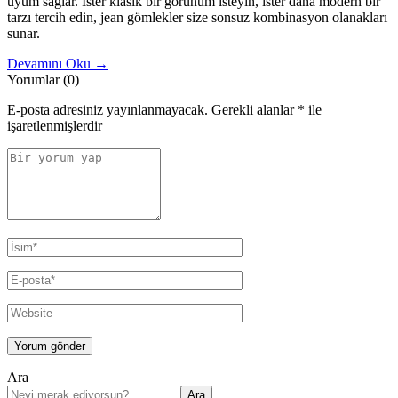
uyum sağlar. İster klasik bir görünüm isteyin, ister daha modern bir
tarzı tercih edin, jean gömlekler size sonsuz kombinasyon olanakları
sunar.
Devamını Oku →
Yorumlar (0)
E-posta adresiniz yayınlanmayacak.
Gerekli alanlar
*
ile
işaretlenmişlerdir
Ara
Ara