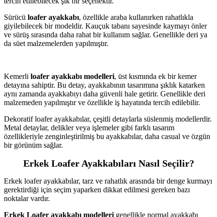
tercih edilebilecek şık bir seçenektir.
Sürücü
loafer ayakkabı
, özellikle araba kullanırken rahatlıkla
giyilebilecek bir modeldir. Kauçuk tabanı sayesinde kaymayı önler
ve sürüş sırasında daha rahat bir kullanım sağlar. Genellikle deri ya
da süet malzemelerden yapılmıştır.
Kemerli
loafer ayakkabı
modelleri
, üst kısmında ek bir kemer
detayına sahiptir. Bu detay, ayakkabının tasarımına şıklık katarken
aynı zamanda ayakkabıyı daha güvenli hale getirir. Genellikle deri
malzemeden yapılmıştır ve özellikle iş hayatında tercih edilebilir.
Dekoratif loafer ayakkabılar, çeşitli detaylarla süslenmiş modellerdir.
Metal detaylar, delikler veya işlemeler gibi farklı tasarım
özellikleriyle zenginleştirilmiş bu ayakkabılar, daha casual ve özgün
bir görünüm sağlar.
Erkek Loafer Ayakkabıları Nasıl Seçilir?
Erkek loafer ayakkabılar, tarz ve rahatlık arasında bir denge kurmayı
gerektirdiği için seçim yaparken dikkat edilmesi gereken bazı
noktalar vardır.
Erkek Loafer ayakkabı modelleri
genellikle normal ayakkabı