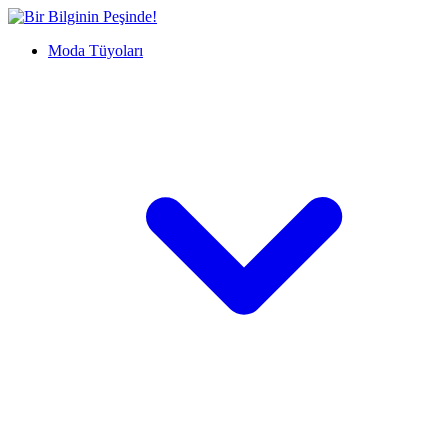
İçeriğe
Bir
geç
Bilginin
Moda Tüyoları
Peşinde!