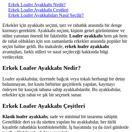
Erkek Loafer Ayakkabı Nedir?
Erkek Loafer Ayakkabı Çeşitleri
Erkek Loafer Ayakkabıları Nasıl Seçilir?
Erkekler için ayakkabı seçimi, tarz ve rahatlık arasında bir denge
kurmayı gerektirir. Ayakkabı seçimi, kişinin genel görünümüne ve
stilini yansıtan önemli bir faktördür.
Loafer ayakkabı
hem şık hem
de rahat oldukları için son zamanlarda erkekler arasında popüler bir
seçim haline geldi. Bu makalede,
erkek loafer ayakkabı
avantajları, farklı stilleri ve nasıl seçileceği hakkında bilgi
verilecektir.
Erkek Loafer Ayakkabı Nedir?
Loafer ayakkabılar, üzerinde bağcık veya tokalı herhangi bir detay
bulunmayan, üst kısmı birbirine geçirilerek yapılan, kaymayı
önleyen bir kauçuk tabana sahip ayakkabılardır. Bu ayakkabılar,
erkekler için rahat ve şık bir seçenek sunar.
Erkek Loafer Ayakkabı Çeşitleri
Klasik loafer ayakkabı
, sade ve minimal bir tasarıma sahiptir.
Genellikle deri ya da süetten yapılan bu ayakkabılar, her türlü
kıyafetle rahatlıkla kombinlenebilir. İş hayatında ya da özel günlerde