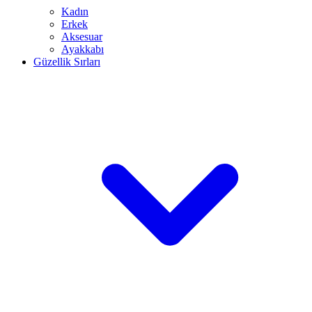
Kadın
Erkek
Aksesuar
Ayakkabı
Güzellik Sırları