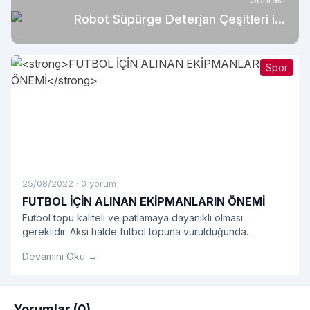
Robot Süpürge Deterjan Çeşitleri ile
Evinizde Bahar Kokusu
Spor
25/08/2022
·
0 yorum
FUTBOL İÇİN ALINAN EKİPMANLARIN ÖNEMİ
Futbol topu kaliteli ve patlamaya dayanıklı olması
gereklidir. Aksi halde futbol topuna vurulduğunda
rahatsızlık verecek ve futbol maçından zevk
Devamını Oku →
alınmayacaktır.
Yorumlar (0)