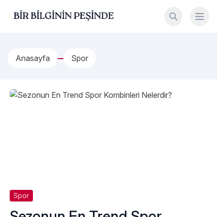
İçeriğe geç
Bir Bilginin Peşinde!
Anasayfa
Spor
Spor
Sezonun En Trend Spor