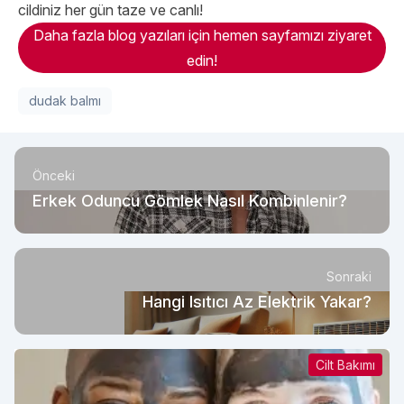
cildiniz her gün taze ve canlı!
Daha fazla blog yazıları için hemen sayfamızı ziyaret
edin!
dudak balmı
Önceki
Erkek Oduncu Gömlek Nasıl Kombinlenir?
Sonraki
Hangi Isıtıcı Az Elektrik Yakar?
Cilt Bakımı