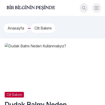
İçeriğe geç
Bir Bilginin Peşinde!
Anasayfa
Cilt Bakımı
Cilt Bakımı
Dudak Balmı Neden