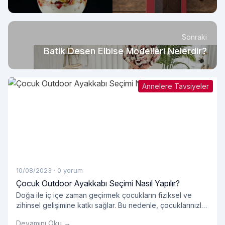
Sonraki
Batik Desen Elbise Modelleri Nelerdir?
Annelere Tavsiyeler
10/08/2023
·
0 yorum
Çocuk Outdoor Ayakkabı Seçimi Nasıl Yapılır?
Doğa ile iç içe zaman geçirmek çocukların fiziksel ve
zihinsel gelişimine katkı sağlar. Bu nedenle, çocuklarınızla
dışarıda geçirdiğiniz zamanlarda doğru ayakkabı seçimi
Devamını Oku →