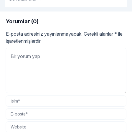
oldukça önemlidir.
Yorumlar (0)
E-posta adresiniz yayınlanmayacak.
Gerekli alanlar
*
ile
işaretlenmişlerdir