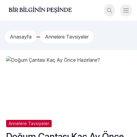
İçeriğe geç
Bir Bilginin Peşinde!
Anasayfa
Annelere Tavsiyeler
Annelere Tavsiyeler
Doğum Çantası Kaç Ay Önce