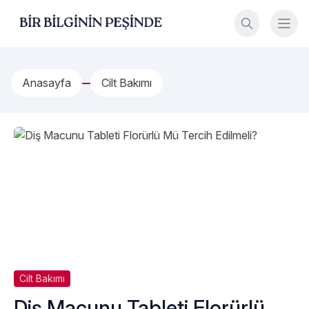
İçeriğe geç
Bir Bilginin Peşinde!
Anasayfa
Cilt Bakımı
Cilt Bakımı
Diş Macunu Tableti Florürlü