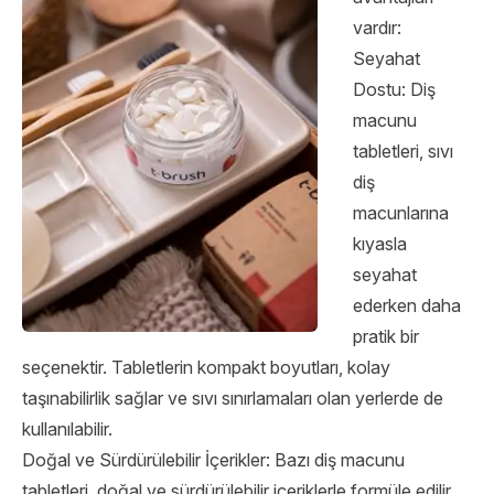
vardır:
Seyahat
Dostu: Diş
macunu
tabletleri, sıvı
diş
macunlarına
kıyasla
seyahat
ederken daha
pratik bir
seçenektir. Tabletlerin kompakt boyutları, kolay
taşınabilirlik sağlar ve sıvı sınırlamaları olan yerlerde de
kullanılabilir.
Doğal ve Sürdürülebilir İçerikler: Bazı diş macunu
tabletleri, doğal ve sürdürülebilir içeriklerle formüle edilir.