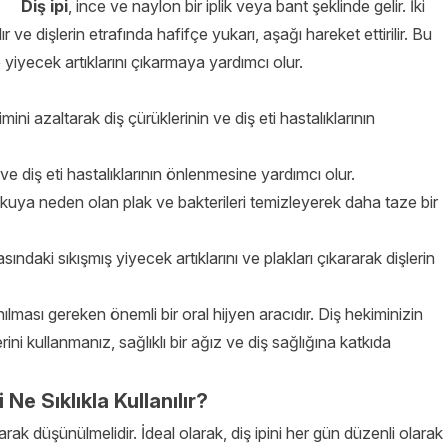
Diş ipi
, ince ve naylon bir iplik veya bant şeklinde gelir. İki
r ve dişlerin etrafında hafifçe yukarı, aşağı hareket ettirilir. Bu
ve yiyecek artıklarını çıkarmaya yardımcı olur.
imini azaltarak diş çürüklerinin ve diş eti hastalıklarının
rir ve diş eti hastalıklarının önlenmesine yardımcı olur.
uya neden olan plak ve bakterileri temizleyerek daha taze bir
asındaki sıkışmış yiyecek artıklarını ve plakları çıkararak dişlerin
lanılması gereken önemli bir oral hijyen aracıdır. Diş hekiminizin
rini kullanmanız, sağlıklı bir ağız ve diş sağlığına katkıda
i Ne Sıklıkla Kullanılır?
olarak düşünülmelidir. İdeal olarak, diş ipini her gün düzenli olarak