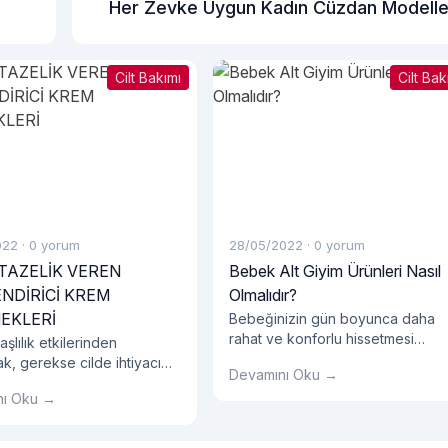
Her Zevke Uygun Kadın Cüzdan Modelle
Cilt Bakımı
Cilt Bak
022
·
0 yorum
28/05/2022
·
0 yorum
 TAZELİK VEREN
Bebek Alt Giyim Ürünleri Nasıl
NDİRİCİ KREM
Olmalıdır?
EKLERİ
Bebeğinizin gün boyunca daha
rahat ve konforlu hissetmesi
şlılık etkilerinden
oldukça önemlidir. Bebeklerin bel
k, gerekse cilde ihtiyacı
Devamını Oku →
bir yaşa kadar çocuklara oranla
 dengesini vermek için
nı Oku →
çok daha hareketli olduğunu bili
apıdaki bir yüz kremi
muydunuz? Bu hareketli ve düny
alıdır.
keşfetme dönemlerinde