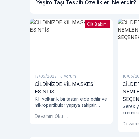
Yeşim Taşı Tesbih Özellikleri Nelerdir?
Cilt Bakımı
12/05/2022
·
0 yorum
16/05/2
CİLDİNİZDE KİL MASKESİ
CİLDE
ESİNTİSİ
NEMLE
SEÇEN
Kil, volkanik bir taştan elde edilir ve
mikropartiküler yapıya sahiptir.
Gerek ya
Doğal bir malzeme olması ile
korunma
Devamını Oku →
birlikte maske olarak kullanıldığında
olan su
oldukça etkilidir.
Devamı
uygun y
kullanılm