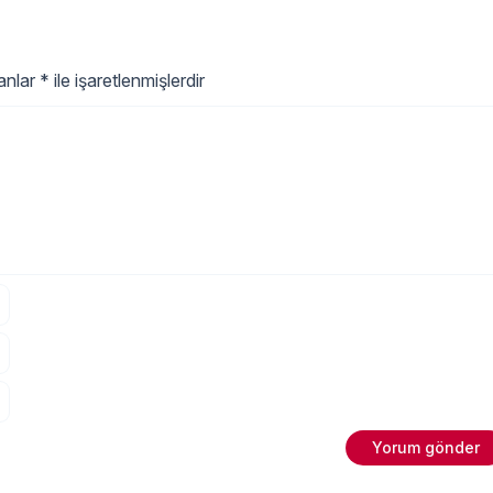
bebeğinizin konforunu sağlamak
için en doğru bebek alt giyim
ürünleri seçmek bu noktada
oldukça önemlidir. Bebek alt giyi
lanlar
*
ile işaretlenmişlerdir
ürünleri seçerken öncelikle elbet
bebeğinizin cilt sağlığını
"Bebek Alt 
ve
Okumaya devam et