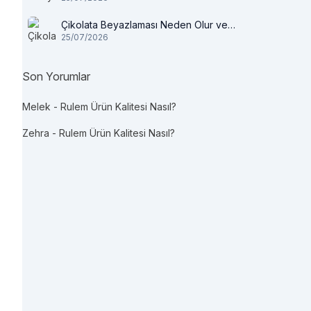
Çikolata Beyazlaması Neden Olur ve
25/07/2026
Tüketilir mi?
Son Yorumlar
Melek
-
Rulem Ürün Kalitesi Nasıl?
Zehra
-
Rulem Ürün Kalitesi Nasıl?