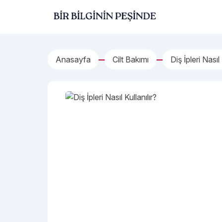
İçeriğe geç
Bir Bilginin Peşinde!
Anasayfa
Cilt Bakımı
Diş İpleri Nasıl 