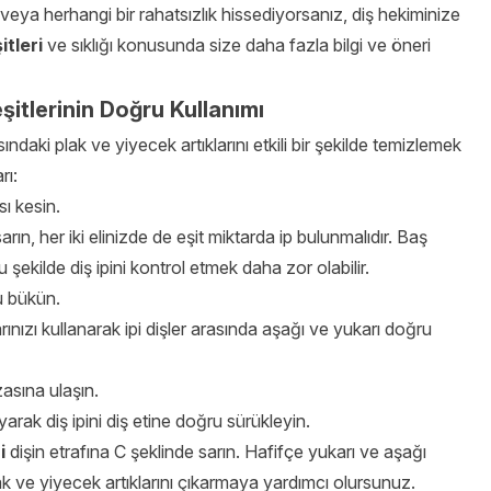
a veya herhangi bir rahatsızlık hissediyorsanız, diş hekiminize
itleri
ve sıklığı konusunda size daha fazla bilgi ve öneri
eşitlerinin Doğru Kullanımı
ındaki plak ve yiyecek artıklarını etkili bir şekilde temizlemek
rı:
ı kesin.
arın, her iki elinizde de eşit miktarda ip bulunmalıdır. Baş
 şekilde diş ipini kontrol etmek daha zor olabilir.
ru bükün.
arınızı kullanarak ipi dişler arasında aşağı ve yukarı doğru
zasına ulaşın.
ayarak diş ipini diş etine doğru sürükleyin.
i
dişin etrafına C şeklinde sarın. Hafifçe yukarı ve aşağı
plak ve yiyecek artıklarını çıkarmaya yardımcı olursunuz.