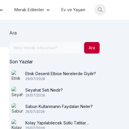
Merak Edilenler
Ev ve Yaşam
Ara
Ara
Son Yazılar
Etnik Desenli Elbise Nerelerde Giyilir?
29/07/2026
Seyahat Seti Nedir?
29/07/2026
Sabun Kullanmanın Faydaları Neler?
25/07/2026
Kolay Yapılabilecek Sütlü Tatlılar
25/07/2026
Nelerdir?