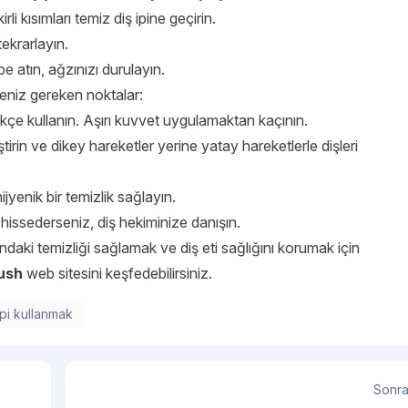
li kısımları temiz diş ipine geçirin.
tekrarlayın.
öpe atın, ağzınızı durulayın.
eniz gereken noktalar:
zikçe kullanın. Aşırı kuvvet uygulamaktan kaçının.
ştirin ve dikey hareketler yerine yatay hareketlerle dişleri
jyenik bir temizlik sağlayın.
hissederseniz, diş hekiminize danışın.
ındaki temizliği sağlamak ve diş eti sağlığını korumak için
ush
web sitesini keşfedebilirsiniz.
ipi kullanmak
Sonra