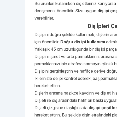
Bu ürünleri kullanırken diş etleriniz kanıyors
danışmanız önemlidir. Size uygun
diş ipi çeş
verebilirler.
Diş İpleri Ç
Diş ipini doğru şekilde kullanmak, dişlerin aras
için önemlidir.
Doğru diş ipi kullanımı
adımla
Yaklaşık 45 cm uzunluğunda bir diş ipi parças
Diş ipini işaret ve orta parmaklarınız arasına s
parmaklarınızı ipin etrafına sarmayın çünkü bu
Diş ipini gerginleştirin ve hafifçe geriye doğ
İki elinizle de ipi kontrol ederek, baş parmakl
hareket ettirin.
Dişlerin arasına nazikçe kaydırın ve diş eti hi
Diş eti ile diş arasındaki hafif bir baskı uygul
Diş eti çizgisine ulaştığınızda
diş ipi çeşitler
hareket ettirin. Bu şekilde dişin etrafındaki 