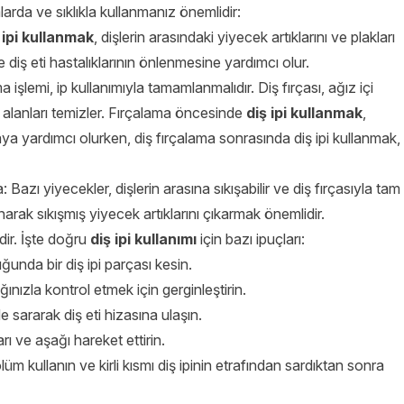
larda ve sıklıkla kullanmanız önemlidir:
 ipi kullanmak
, dişlerin arasındaki yiyecek artıklarını ve plakları
e diş eti hastalıklarının önlenmesine yardımcı olur.
şlemi, ip kullanımıyla tamamlanmalıdır. Diş fırçası, ağız içi
ki alanları temizler. Fırçalama öncesinde
diş ipi kullanmak
,
aya yardımcı olurken, diş fırçalama sonrasında diş ipi kullanmak,
zı yiyecekler, dişlerin arasına sıkışabilir ve diş fırçasıyla tam
narak sıkışmış yiyecek artıklarını çıkarmak önemlidir.
dir. İşte doğru
diş ipi kullanımı
için bazı ipuçları:
nda bir diş ipi parçası kesin.
ınızla kontrol etmek için gerginleştirin.
e sararak diş eti hizasına ulaşın.
rı ve aşağı hareket ettirin.
üm kullanın ve kirli kısmı diş ipinin etrafından sardıktan sonra