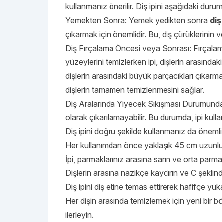
kullanmanız önerilir. Diş ipini aşağıdaki durum
Yemekten Sonra: Yemek yedikten sonra
diş
çıkarmak için önemlidir. Bu, diş çürüklerinin v
Diş Fırçalama Öncesi veya Sonrası: Fırçalama i
yüzeylerini temizlerken ipi, dişlerin arasında
dişlerin arasındaki büyük parçacıkları çıkarm
dişlerin tamamen temizlenmesini sağlar.
Diş Aralarında Yiyecek Sıkışması Durumunda: Ba
olarak çıkarılamayabilir. Bu durumda, ipi kulla
Diş ipini doğru şekilde kullanmanız da önemli
Her kullanımdan önce yaklaşık 45 cm uzunluğu
İpi, parmaklarınız arasına sarın ve orta parmağ
Dişlerin arasına nazikçe kaydırın ve C şeklind
Diş ipini diş etine temas ettirerek hafifçe yuka
Her dişin arasında temizlemek için yeni bir böl
ilerleyin.