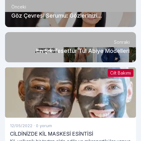
Önceki
Göz Çevresi Serumu: Gözlerinizi
Gençleştiren Etkili Bakım
Sonraki
En Şık Tesettür Tül Abiye Modelleri
Cilt Bakımı
12/05/2022
·
0 yorum
CİLDİNİZDE KİL MASKESİ ESİNTİSİ