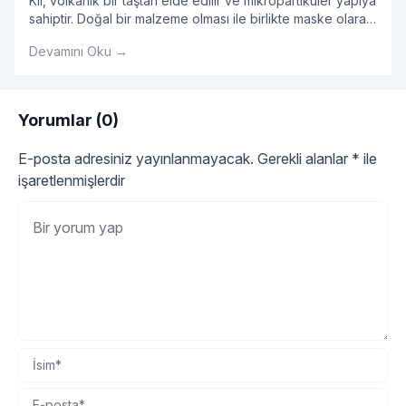
Kil, volkanik bir taştan elde edilir ve mikropartiküler yapıya
sahiptir. Doğal bir malzeme olması ile birlikte maske olarak
kullanıldığında oldukça etkilidir.
Devamını Oku →
Yorumlar (0)
E-posta adresiniz yayınlanmayacak.
Gerekli alanlar
*
ile
işaretlenmişlerdir