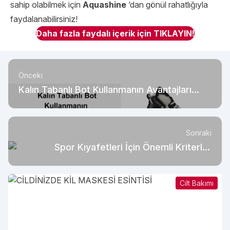
sahip olabilmek için
Aquashine
‘dan gönül rahatlığıyla
faydalanabilirsiniz!
Daha fazla faydalı içerik için TIKLAYIN!
Önceki
Kalın Tabanlı Bot Kullanmanın Avantajları
Nelerdir?
Sonraki
Spor Kıyafetleri İçin Önemli Kriterler
Nelerdir?
Cilt Bakımı