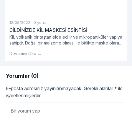
12/05/2022
·
0 yorum
CİLDİNİZDE KİL MASKESİ ESİNTİSİ
Kil, volkanik bir taştan elde edilir ve mikropartiküler yapıya
sahiptir. Doğal bir malzeme olması ile birlikte maske olarak
kullanıldığında oldukça etkilidir.
Devamını Oku →
Yorumlar (0)
E-posta adresiniz yayınlanmayacak.
Gerekli alanlar
*
ile
işaretlenmişlerdir