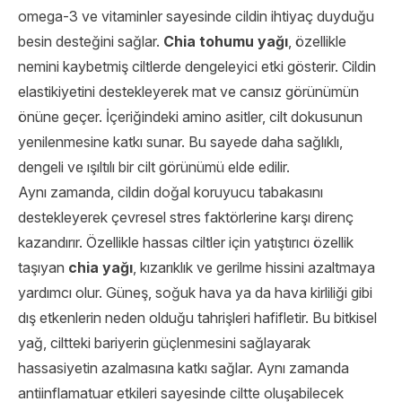
omega-3 ve vitaminler sayesinde cildin ihtiyaç duyduğu
besin desteğini sağlar.
Chia tohumu yağı
, özellikle
nemini kaybetmiş ciltlerde dengeleyici etki gösterir. Cildin
elastikiyetini destekleyerek mat ve cansız görünümün
önüne geçer. İçeriğindeki amino asitler, cilt dokusunun
yenilenmesine katkı sunar. Bu sayede daha sağlıklı,
dengeli ve ışıltılı bir cilt görünümü elde edilir.
Aynı zamanda, cildin doğal koruyucu tabakasını
destekleyerek çevresel stres faktörlerine karşı direnç
kazandırır. Özellikle hassas ciltler için yatıştırıcı özellik
taşıyan
chia yağı
, kızarıklık ve gerilme hissini azaltmaya
yardımcı olur. Güneş, soğuk hava ya da hava kirliliği gibi
dış etkenlerin neden olduğu tahrişleri hafifletir. Bu bitkisel
yağ, ciltteki bariyerin güçlenmesini sağlayarak
hassasiyetin azalmasına katkı sağlar. Aynı zamanda
antiinflamatuar etkileri sayesinde ciltte oluşabilecek