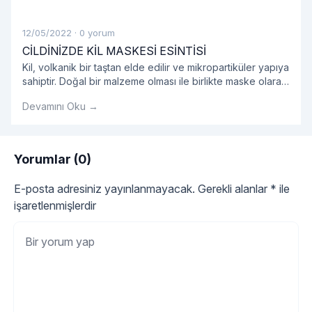
12/05/2022
·
0 yorum
CİLDİNİZDE KİL MASKESİ ESİNTİSİ
Kil, volkanik bir taştan elde edilir ve mikropartiküler yapıya
sahiptir. Doğal bir malzeme olması ile birlikte maske olarak
kullanıldığında oldukça etkilidir.
Devamını Oku →
Yorumlar (0)
E-posta adresiniz yayınlanmayacak.
Gerekli alanlar
*
ile
işaretlenmişlerdir