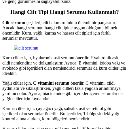
ve genç görünmesini sağlayabilirsiniz.
Hangi Cilt Tipi Hangi Serumu Kullanmalı?
Cilt serumu
çeşitleri, cilt bakım rutininin önemli bir parçasıdır.
Ancak, hangi serumun hangi cilt tipine uygun olduğunu bilmek
önemlidir. Kuru, yağlı, karma ve hassas cilt tipleri için farklı
serumlar mevcuttur.
Kuru ciltler için, hyaluronik asit serumu önerilir. Hyaluronik asit,
cildi nemlendirir ve dolgunlaştırır. Ayrıca, E vitamini, jojoba yağı ve
avokado gibi içerikleri olan nemlendirici serumlar da kuru ciltler için
idealdir.
Yağlı ciltler için,
C vitamini serumu
önerilir. C vitamini, cildi
aydınlatır ve sıkılaştırırken, yağlı ciltleri fazla yağdan arındırmaya
yardımcı olur. Ayrıca, niacinamide gibi içerikler içeren serumlar da
yağlı ciltler için faydalıdır.
Karma ciltler için, çay ağacı yağı, salisilik asit ve retinol gibi
içerikleri olan serumlar önerilir. Bu içerikler, T bölgesindeki yağı
kontrol altına alırken, kuru bölgeleri nemlendirir.
Hassas ciltler için, aloe vera, gül suyu ve hafif formüle sahip