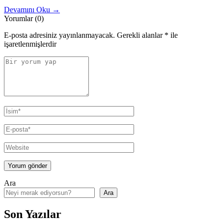
Alt
Devamını Oku →
Giyim
Yorumlar (0)
Ürünleri
Nasıl
E-posta adresiniz yayınlanmayacak.
Gerekli alanlar
*
ile
Olmalıdır?"
işaretlenmişlerdir
Ara
Ara
Son Yazılar