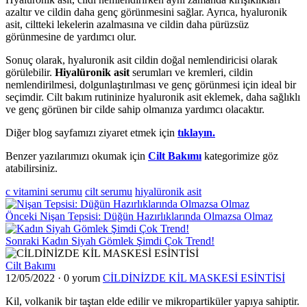
azaltır ve cildin daha genç görünmesini sağlar. Ayrıca, hyaluronik
asit, ciltteki lekelerin azalmasına ve cildin daha pürüzsüz
görünmesine de yardımcı olur.
Sonuç olarak, hyaluronik asit cildin doğal nemlendiricisi olarak
görülebilir.
Hiyalüronik asit
serumları ve kremleri, cildin
nemlendirilmesi, dolgunlaştırılması ve genç görünmesi için ideal bir
seçimdir. Cilt bakım rutininize hyaluronik asit eklemek, daha sağlıklı
ve genç görünen bir cilde sahip olmanıza yardımcı olacaktır.
Diğer blog sayfamızı ziyaret etmek için
tıklayın.
Benzer yazılarımızı okumak için
Cilt Bakımı
kategorimize göz
atabilirsiniz.
c vitamini serumu
cilt serumu
hiyalüronik asit
Önceki
Nişan Tepsisi: Düğün Hazırlıklarında Olmazsa Olmaz
Sonraki
Kadın Siyah Gömlek Şimdi Çok Trend!
Cilt Bakımı
12/05/2022
·
0 yorum
CİLDİNİZDE KİL MASKESİ ESİNTİSİ
Kil, volkanik bir taştan elde edilir ve mikropartiküler yapıya sahiptir.