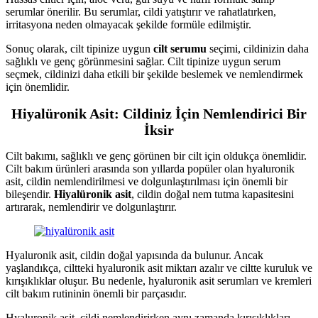
serumlar önerilir. Bu serumlar, cildi yatıştırır ve rahatlatırken,
irritasyona neden olmayacak şekilde formüle edilmiştir.
Sonuç olarak, cilt tipinize uygun
cilt serumu
seçimi, cildinizin daha
sağlıklı ve genç görünmesini sağlar. Cilt tipinize uygun serum
seçmek, cildinizi daha etkili bir şekilde beslemek ve nemlendirmek
için önemlidir.
Hiyalüronik Asit: Cildiniz İçin Nemlendirici Bir
İksir
Cilt bakımı, sağlıklı ve genç görünen bir cilt için oldukça önemlidir.
Cilt bakım ürünleri arasında son yıllarda popüler olan hyaluronik
asit, cildin nemlendirilmesi ve dolgunlaştırılması için önemli bir
bileşendir.
Hiyalüronik asit
, cildin doğal nem tutma kapasitesini
artırarak, nemlendirir ve dolgunlaştırır.
Hyaluronik asit, cildin doğal yapısında da bulunur. Ancak
yaşlandıkça, ciltteki hyaluronik asit miktarı azalır ve ciltte kuruluk ve
kırışıklıklar oluşur. Bu nedenle, hyaluronik asit serumları ve kremleri
cilt bakım rutininin önemli bir parçasıdır.
Hyaluronik asit, cildi nemlendirirken aynı zamanda kırışıklıkları