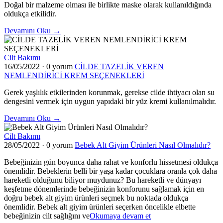
Doğal bir malzeme olması ile birlikte maske olarak kullanıldığında
oldukça etkilidir.
Devamını Oku →
Cilt Bakımı
16/05/2022
·
0 yorum
CİLDE TAZELİK VEREN
NEMLENDİRİCİ KREM SEÇENEKLERİ
Gerek yaşlılık etkilerinden korunmak, gerekse cilde ihtiyacı olan su
dengesini vermek için uygun yapıdaki bir yüz kremi kullanılmalıdır.
Devamını Oku →
Cilt Bakımı
28/05/2022
·
0 yorum
Bebek Alt Giyim Ürünleri Nasıl Olmalıdır?
Bebeğinizin gün boyunca daha rahat ve konforlu hissetmesi oldukça
önemlidir. Bebeklerin belli bir yaşa kadar çocuklara oranla çok daha
hareketli olduğunu biliyor muydunuz? Bu hareketli ve dünyayı
keşfetme dönemlerinde bebeğinizin konforunu sağlamak için en
doğru bebek alt giyim ürünleri seçmek bu noktada oldukça
önemlidir. Bebek alt giyim ürünleri seçerken öncelikle elbette
"Bebek
bebeğinizin cilt sağlığını ve
Okumaya devam et