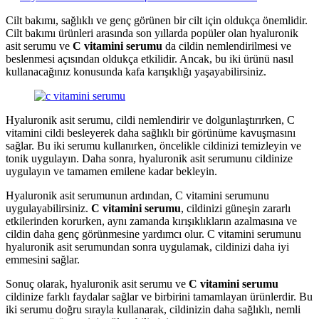
Cilt bakımı, sağlıklı ve genç görünen bir cilt için oldukça önemlidir.
Cilt bakımı ürünleri arasında son yıllarda popüler olan hyaluronik
asit serumu ve
C vitamini serumu
da cildin nemlendirilmesi ve
beslenmesi açısından oldukça etkilidir. Ancak, bu iki ürünü nasıl
kullanacağınız konusunda kafa karışıklığı yaşayabilirsiniz.
Hyaluronik asit serumu, cildi nemlendirir ve dolgunlaştırırken, C
vitamini cildi besleyerek daha sağlıklı bir görünüme kavuşmasını
sağlar. Bu iki serumu kullanırken, öncelikle cildinizi temizleyin ve
tonik uygulayın. Daha sonra, hyaluronik asit serumunu cildinize
uygulayın ve tamamen emilene kadar bekleyin.
Hyaluronik asit serumunun ardından, C vitamini serumunu
uygulayabilirsiniz.
C vitamini serumu
, cildinizi güneşin zararlı
etkilerinden korurken, aynı zamanda kırışıklıkların azalmasına ve
cildin daha genç görünmesine yardımcı olur. C vitamini serumunu
hyaluronik asit serumundan sonra uygulamak, cildinizi daha iyi
emmesini sağlar.
Sonuç olarak, hyaluronik asit serumu ve
C vitamini serumu
cildinize farklı faydalar sağlar ve birbirini tamamlayan ürünlerdir. Bu
iki serumu doğru sırayla kullanarak, cildinizin daha sağlıklı, nemli