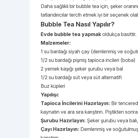
Daha sağlıklı bir bubble tea için, şeker oranı
tatlandırıcılar tercih etmek iyi bir seçenek olabi
Bubble Tea Nasıl Yapılır?
Evde bubble tea yapmak
oldukça basittir. İ
Malzemeler:
1 su bardağı siyah çay (demlenmiş ve soğut
1/2 su bardağı pişmiş tapioca incileri (boba)
2 yemek kaşığı şeker şurubu veya bal
1/2 su bardağı süt veya süt alternatifi
Buz küpleri
Yapılışı:
Tapioca İncilerini Hazırlayın:
Bir tencerede
kaynatın ve ara sıra karıştırın. Piştikten son
Şurubu Hazırlayın:
Şeker şurubu veya balı, 
Çayı Hazırlayın:
Demlenmiş ve soğutulmuş ça
karıştırın.