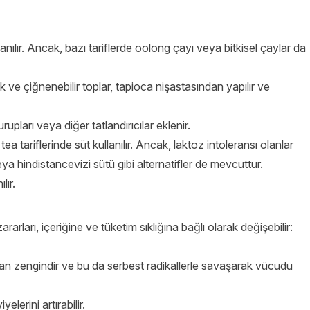
nılır. Ancak, bazı tariflerde oolong çayı veya bitkisel çaylar da
 ve çiğnenebilir toplar, tapioca nişastasından yapılır ve
pları veya diğer tatlandırıcılar eklenir.
ea tariflerinde süt kullanılır. Ancak, laktoz intoleransı olanlar
a hindistancevizi sütü gibi alternatifler de mevcuttur.
lır.
rarları, içeriğine ve tüketim sıklığına bağlı olarak değişebilir:
an zengindir ve bu da serbest radikallerle savaşarak vücudu
elerini artırabilir.