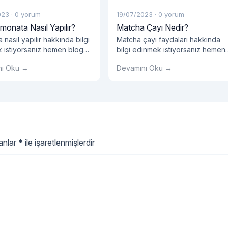
023
·
0 yorum
19/07/2023
·
0 yorum
monata Nasıl Yapılır?
Matcha Çayı Nedir?
 nasıl yapılır hakkında bilgi
Matcha çayı faydaları hakkında
 istiyorsanız hemen blog
bilgi edinmek istiyorsanız hemen
 okumalısınız!
blog yazımızı okumalısınız!
nı Oku →
Devamını Oku →
lanlar
*
ile işaretlenmişlerdir