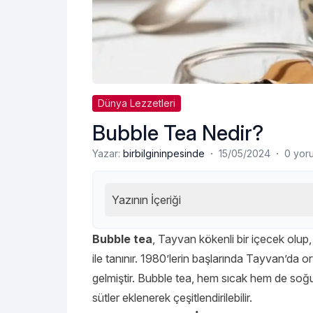
Dünya Lezzetleri
Bubble Tea Nedir?
·
·
Yazar:
birbilgininpesinde
15/05/2024
0 yor
Yazının İçeriği
Bubble tea
,
Tayvan kökenli bir içecek olup, g
ile tanınır. 1980’lerin başlarında Tayvan’da
gelmiştir. Bubble tea, hem sıcak hem de soğuk o
sütler eklenerek çeşitlendirilebilir.