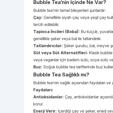
Bubble Tea’nin İçinde Ne Var?
Bubble tea’nin temel bileşenleri şunlardır:
Çay:
Genellikle siyah çay veya yeşil çay kulla
tercih edilebilir.
Tapioca İncileri (Boba):
Bu küçük, yuvarlak
genellikle şeker veya bal ile tatlandırılır.
Tatlandırıcılar:
Şeker şurubu, bal, meyve şuru
Süt veya Süt Alternatifleri:
Klasik bubble t
veya veganlar için badem sütü, soya sütü vey
Buz:
Soğuk bubble tea tariflerinde buz kullanı
Bubble Tea Sağlıklı mı?
Bubble tea’nin sağlık açısından faydaları ve za
Faydaları:
Antioksidanlar:
Çay, antioksidanlar açısınd
korur.
Enerji Verir:
İçerdiği çay ve şeker, enerji seviy