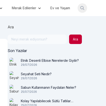
Merak Edilenler
Ev ve Yaşam
Ara
Ara
Son Yazılar
Etnik Desenli Elbise Nerelerde Giyilir?
29/07/2026
Seyahat Seti Nedir?
29/07/2026
Sabun Kullanmanın Faydaları Neler?
25/07/2026
Kolay Yapılabilecek Sütlü Tatlılar
25/07/2026
Nelerdir?