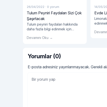
26/04/2022
·
0 yorum
14/05/2
Tulum Peyniri Faydaları Sizi Çok
Evde Li
Şaşırtacak
Limonata
edinmek
Tulum peyniri faydaları hakkında
yazımızı
daha fazla bilgi edinmek için
Devamı
hemen tıklayın!
Devamını Oku →
Yorumlar (0)
E-posta adresiniz yayınlanmayacak.
Gerekli a