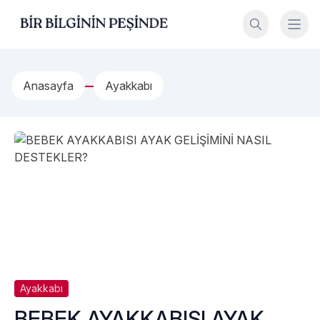
İçeriğe geç
Bir Bilginin Peşinde!
Anasayfa
Ayakkabı
Ayakkabı
BEBEK AYAKKABISI AYAK