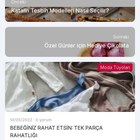
Önceki
Katalin Tesbih Modelleri Nasıl Seçilir?
Sonraki
Özel Günler için Hediye Çikolata
Moda Tüyoları
14/05/2022
·
0 yorum
BEBEĞİNİZ RAHAT ETSİN: TEK PARÇA
RAHATLIĞI