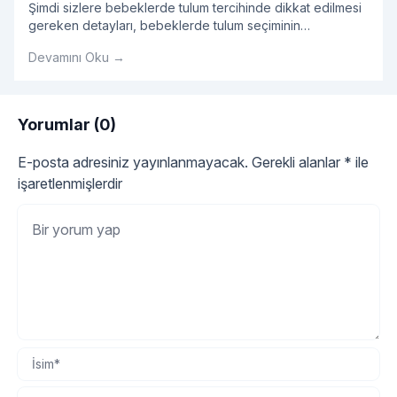
Şimdi sizlere bebeklerde tulum tercihinde dikkat edilmesi
gereken detayları, bebeklerde tulum seçiminin
avantajlarını, tulum modellerini ve bebek tulumu hakkında
Devamını Oku →
tüm detayları sırasıyla açıklayalım.
Yorumlar (0)
E-posta adresiniz yayınlanmayacak.
Gerekli alanlar
*
ile
işaretlenmişlerdir