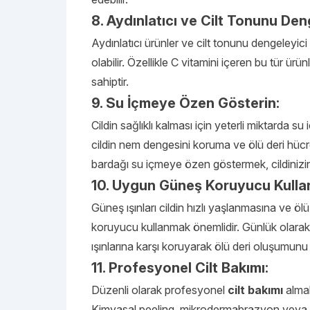
8. Aydınlatıcı ve Cilt Tonunu Den
Aydınlatıcı ürünler ve cilt tonunu dengeleyici
olabilir. Özellikle C vitamini içeren bu tür ürü
sahiptir.
9. Su İçmeye Özen Gösterin:
Cildin sağlıklı kalması için yeterli miktarda s
cildin nem dengesini koruma ve ölü deri hücr
bardağı su içmeye özen göstermek, cildinizin 
10. Uygun Güneş Koruyucu Kullan
Güneş ışınları cildin hızlı yaşlanmasına ve ö
koruyucu kullanmak önemlidir. Günlük olarak
ışınlarına karşı koruyarak ölü deri oluşumunu az
11. Profesyonel Cilt Bakımı:
Düzenli olarak profesyonel
cilt bakımı
almak
Kimyasal peeling, mikrodermabrazyon veya laz