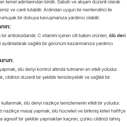
manın temel adımlarından biridir. Sabah ve akşam düzenli olarak
temiz ve canlı tutabilir. Ardından uygun bir nemlendirici ile
e yumuşak bir dokuya kavuşmanıza yardımcı olabilir.
anın:
bir antioksidandır. C vitamini içeren cilt bakım ürünleri,
ölü deri
zi aydınlatarak sağlıklı bir görünüm kazanmanıza yardımcı
turun:
apmak, ölü deriyi kontrol altında tutmanın en etkili yoludur.
k, cildinizi düzenli bir şekilde temizleyebilir ve sağlıklı bir
a kullanmak, ölü deriyi nazikçe temizlemenin etkili bir yoludur.
izi nazikçe masaj yapmak, ölü hücreleri ve birikmiş kirleri hafifçe
ya agresif bir şekilde yapmaktan kaçının, çünkü cildinizi tahriş