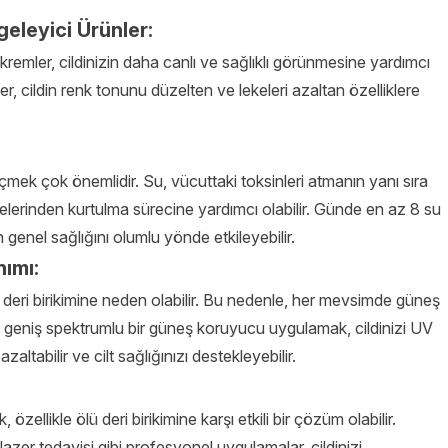
geleyici Ürünler:
 kremler, cildinizin daha canlı ve sağlıklı görünmesine yardımcı
nler, cildin renk tonunu düzelten ve lekeleri azaltan özelliklere
u içmek çok önemlidir. Su, vücuttaki toksinleri atmanın yanı sıra
elerinden kurtulma sürecine yardımcı olabilir. Günde en az 8 su
genel sağlığını olumlu yönde etkileyebilir.
ımı:
lü deri birikimine neden olabilir. Bu nedenle, her mevsimde güneş
 geniş spektrumlu bir güneş koruyucu uygulamak, cildinizi UV
altabilir ve cilt sağlığınızı destekleyebilir.
, özellikle ölü deri birikimine karşı etkili bir çözüm olabilir.
er tedavisi gibi profesyonel uygulamalar, cildinizi