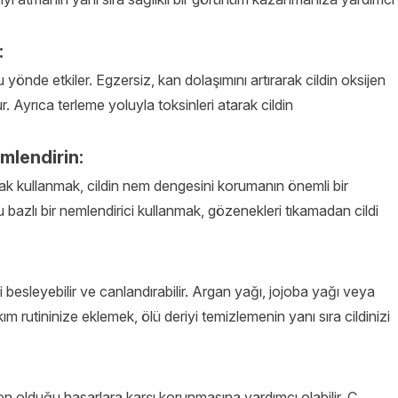
:
 yönde etkiler. Egzersiz, kan dolaşımını artırarak cildin oksijen
. Ayrıca terleme yoluyla toksinleri atarak cildin
mlendirin:
ak kullanmak, cildin nem dengesini korumanın önemli bir
 bazlı bir nemlendirici kullanmak, gözenekleri tıkamadan cildi
zi besleyebilir ve canlandırabilir. Argan yağı, jojoba yağı veya
kım rutininize eklemek, ölü deriyi temizlemenin yanı sıra cildinizi
den olduğu hasarlara karşı korunmasına yardımcı olabilir. C