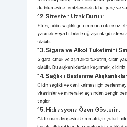
derinlemesine temizleyerek daha genç ve sağl
12. Stresten Uzak Durun:
Stres, cildin sağlıklı görünümünü olumsuz et
yapmak veya hobilerle uğraşmak gibi stresi aza
olabilir.
13. Sigara ve Alkol Tüketimini Sın
Sigara içmek ve aşırı alkol tüketimi, cildin y
olabilir. Bu alışkanlıklardan kaçınmak, cildin
14. Sağlıklı Beslenme Alışkanlıklar
Cildin sağlıklı ve canlı kalması için beslenme
vitaminler ve mineraller açısından zengin besinl
sağlar.
15. Hidrasyona Özen Gösterin:
Cildin nem dengesini korumak için yeterli mi
içmek, cildinizi içeriden nemlendirir ve ölü d