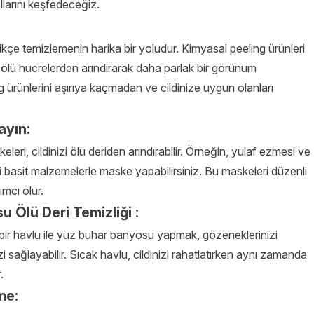
llarını keşfedeceğiz.
zikçe temizlemenin harika bir yoludur. Kimyasal peeling ürünleri
zi ölü hücrelerden arındırarak daha parlak bir görünüm
 ürünlerini aşırıya kaçmadan ve cildinize uygun olanları
ayın:
eri, cildinizi ölü deriden arındırabilir. Örneğin, yulaf ezmesi ve
bi basit malzemelerle maske yapabilirsiniz. Bu maskeleri düzenli
mcı olur.
u Ölü Deri Temizliği :
ş bir havlu ile yüz buhar banyosu yapmak, gözeneklerinizi
i sağlayabilir. Sıcak havlu, cildinizi rahatlatırken aynı zamanda
.
me: