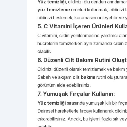
Yüz temizliği
, cildinizi ölü deriden arındır
yüz temizleme
ürünleri kullanmak, cildinizi 
cildinizi beslemek, kurumasını önleyebilir v
5. C Vitamini İçeren Ürünleri Kull
C vitamini, cildin yenilenmesine yardımcı olan 
hücrelerini temizlerken aynı zamanda cildini
olabilir.
6. Düzenli Cilt Bakımı Rutini Oluş
Cildinizi düzenli olarak temizlemek ve bakım y
Sabah ve akşam
cilt bakımı
rutini oluşturara
görünüm elde edebilirsiniz.
7. Yumuşak Fırçalar Kullanın:
Yüz temizliği
sırasında yumuşak kıllı bir fırç
Dairesel hareketlerle fırçayı kullanarak cildin
çıkarabilirsiniz. Ancak, bu işlemi fazla sık ve
edebilir.