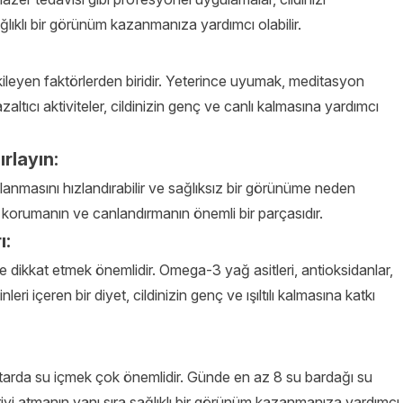
ıklı bir görünüm kazanmanıza yardımcı olabilir.
kileyen faktörlerden biridir. Yeterince uyumak, meditasyon
ltıcı aktiviteler, cildinizin genç ve canlı kalmasına yardımcı
ırlayın:
aşlanmasını hızlandırabilir ve sağlıksız bir görünüme neden
izi korumanın ve canlandırmanın önemli bir parçasıdır.
ı:
ye dikkat etmek önemlidir. Omega-3 yağ asitleri, antioksidanlar,
eri içeren bir diyet, cildinizin genç ve ışıltılı kalmasına katkı
ktarda su içmek çok önemlidir. Günde en az 8 su bardağı su
eriyi atmanın yanı sıra sağlıklı bir görünüm kazanmanıza yardımcı