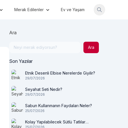
Merak Edilenler
Ev ve Yaşam
Ara
Ara
Son Yazılar
Etnik Desenli Elbise Nerelerde Giyilir?
29/07/2026
Seyahat Seti Nedir?
29/07/2026
Sabun Kullanmanın Faydaları Neler?
25/07/2026
Kolay Yapılabilecek Sütlü Tatlılar
25/07/2026
Nelerdir?