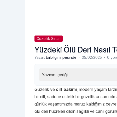
Güzellik Sırları
Yüzdeki Ölü Deri Nasıl 
·
·
Yazar:
birbilgininpesinde
05/02/2025
0 yo
Yazının İçeriği
Güzellik ve
cilt bakımı
, modern yaşam tarzımı
bir cilt, sadece estetik bir güzellik unsuru o
günlük yaşantımızda maruz kaldığımız çevresel
ölü deri hücreleri cildin sağlıklı ve canlı gör