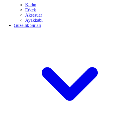
Kadın
Erkek
Aksesuar
Ayakkabı
Güzellik Sırları