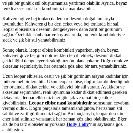
ve şık bir günlük stil oluşturmanıza yardımcı olabilir. Ayrıca, beyaz
renkli aksesuarlar da kombininizi tamamlayabilir.
Kahverengi ve bej tonları da leopar desenin doğal tonlarıyla
uyumludur. Kahverengi bir deri ceket veya bej tonlarda bir şal,
leopar elbisenizin desenini dengeleyerek daha zarif bir görünüm
sağlar. Özellikle sonbahar ve kış aylarında, bu renk kombinleriyle
sıcak ve şık bir stil yaratabilirsiniz.
Sonuç olarak
,
leopar elbise kombinleri yaparken, siyah, beyaz,
kahverengi ve bej gibi nötr renkleri tercih etmek, desenin dikkat
çekiciliğini dengeleyerek şıklığınızı ön plana çıkarır. Doğru renk ve
aksesuar seçimleriyle, her ortamda göz alıcı bir tarz yaratabilirsiniz.
Uzun leopar elbiseler, cesur ve şık bir görünüm arayan kadınlar için
mükemmel bir tercihtir. Uzun leopar elbise, doğru kombinlendiğinde
her ortamda dikkat çekici ve etkileyici bir stil yaratır. Ayakkabı ve
aksesuar seçiminden, renk uyumuna kadar dikkat edilmesi gereken
detaylarla, leopar elbisenizi her gün şık ve rahat bir şekilde
giyebilirsiniz.
Leopar elbise nasıl kombinlenir
sorusunun cevabını
vermiş olduk. Doğru parçalarla tamamlandığında, her zaman stil
sahibi ve zarif görünmenizi sağlar. Bu ipuçlarıyla, leopar desenin
enerjisini stilinize yansıtarak her zaman göz alıcı olabilirsiniz. Eğer
siz de bu tarz elbiseler arıyorsanız
Holly Lolly
‘nin sayfasına göz
atabilirsiniz.