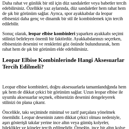
Daha rahat ve günlük bir stil için düz sandaletler veya babetler tercih
edebilirsiniz. Özellikle yaz aylarında, düz sandaletler hem rahat hem
de şık bir görünüm sağlar. Ayrıca, spor ayakkabılar da leopar
elbisenizi daha genç ve dinamik bir stil ile kombinlemek için tercih
edilebilir.
Sonuç olarak,
leopar elbise kombinleri
yaparken ayakkabı seçimi
stilinizi belirleyen önemli bir faktördür. Ayakkabılarınızı seçerken,
elbisenizin desenini ve renklerini göz önünde bulundurarak, hem
rahat hem de şık bir görünüm elde edebilirsiniz.
Leopar Elbise Kombinlerinde Hangi Aksesuarlar
Tercih Edilmeli?
Leopar elbise kombinleri, doğru aksesuarlarla tamamlandığında hem
şık hem de dikkat çekici bir görünüm sağlar. Uzun leopar elbise ile
uyumlu aksesuarlar seçmek, elbisenizin desenini dengeleyerek
stilinizi ön plana çıkarır.
Öncelikle, takı seçiminde minimal ve zarif parçalara yönelmek
önemlidir. Leopar deseninin zaten dikkat çekici olması nedeniyle,
aşırı gösterişli takılar yerine ince altın veya gümüş kolyeler,
bileklikler ve küpeler tercih edilmelidir. Örneğin, ince bir altın kolye