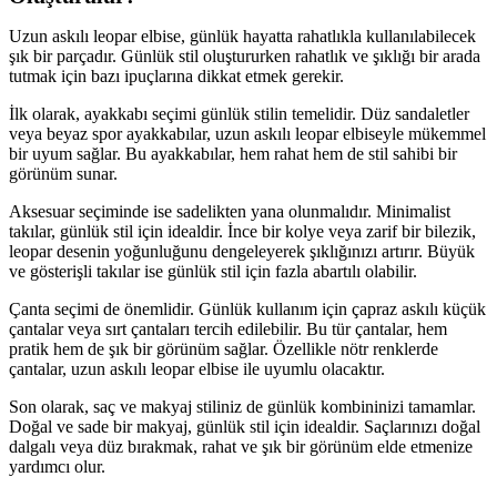
Uzun askılı leopar elbise, günlük hayatta rahatlıkla kullanılabilecek
şık bir parçadır. Günlük stil oluştururken rahatlık ve şıklığı bir arada
tutmak için bazı ipuçlarına dikkat etmek gerekir.
İlk olarak, ayakkabı seçimi günlük stilin temelidir. Düz sandaletler
veya beyaz spor ayakkabılar, uzun askılı leopar elbiseyle mükemmel
bir uyum sağlar. Bu ayakkabılar, hem rahat hem de stil sahibi bir
görünüm sunar.
Aksesuar seçiminde ise sadelikten yana olunmalıdır. Minimalist
takılar, günlük stil için idealdir. İnce bir kolye veya zarif bir bilezik,
leopar desenin yoğunluğunu dengeleyerek şıklığınızı artırır. Büyük
ve gösterişli takılar ise günlük stil için fazla abartılı olabilir.
Çanta seçimi de önemlidir. Günlük kullanım için çapraz askılı küçük
çantalar veya sırt çantaları tercih edilebilir. Bu tür çantalar, hem
pratik hem de şık bir görünüm sağlar. Özellikle nötr renklerde
çantalar, uzun askılı leopar elbise ile uyumlu olacaktır.
Son olarak, saç ve makyaj stiliniz de günlük kombininizi tamamlar.
Doğal ve sade bir makyaj, günlük stil için idealdir. Saçlarınızı doğal
dalgalı veya düz bırakmak, rahat ve şık bir görünüm elde etmenize
yardımcı olur.