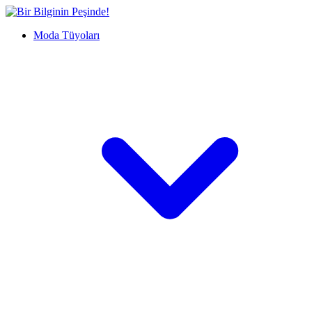
İçeriğe
Bir
geç
Bilginin
Moda Tüyoları
Peşinde!