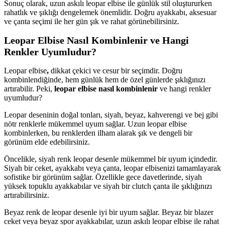
Sonuç olarak, uzun askılı leopar elbise ile günlük stil oluştururken
rahatlık ve şıklığı dengelemek önemlidir. Doğru ayakkabı, aksesuar
ve çanta seçimi ile her gün şık ve rahat görünebilirsiniz.
Leopar Elbise Nasıl Kombinlenir ve Hangi
Renkler Uyumludur?
Leopar elbise
,
dikkat çekici ve cesur bir seçimdir. Doğru
kombinlendiğinde, hem günlük hem de özel günlerde şıklığınızı
artırabilir. Peki,
leopar elbise nasıl kombinlenir
ve hangi renkler
uyumludur?
Leopar deseninin doğal tonları, siyah, beyaz, kahverengi ve bej gibi
nötr renklerle mükemmel uyum sağlar. Uzun leopar elbise
kombinlerken, bu renklerden ilham alarak şık ve dengeli bir
görünüm elde edebilirsiniz.
Öncelikle, siyah renk leopar desenle mükemmel bir uyum içindedir.
Siyah bir ceket, ayakkabı veya çanta, leopar elbisenizi tamamlayarak
sofistike bir görünüm sağlar. Özellikle gece davetlerinde, siyah
yüksek topuklu ayakkabılar ve siyah bir clutch çanta ile şıklığınızı
artırabilirsiniz.
Beyaz renk de leopar desenle iyi bir uyum sağlar. Beyaz bir blazer
ceket veya beyaz spor ayakkabılar, uzun askılı leopar elbise ile rahat