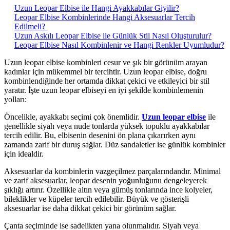
Uzun Leopar Elbise ile Hangi Ayakkabılar Giyilir?
Leopar Elbise Kombinlerinde Hangi Aksesuarlar Tercih
Edilmeli?
Uzun Askılı Leopar Elbise ile Günlük Stil Nasıl Oluşturulur?
Leopar Elbise Nasıl Kombinlenir ve Hangi Renkler Uyumludur?
Uzun leopar elbise kombinleri cesur ve şık bir görünüm arayan
kadınlar için mükemmel bir tercihtir. Uzun leopar elbise, doğru
kombinlendiğinde her ortamda dikkat çekici ve etkileyici bir stil
yaratır. İşte uzun leopar elbiseyi en iyi şekilde kombinlemenin
yolları:
Öncelikle, ayakkabı seçimi çok önemlidir.
Uzun leopar elbise
ile
genellikle siyah veya nude tonlarda yüksek topuklu ayakkabılar
tercih edilir. Bu, elbisenin desenini ön plana çıkarırken aynı
zamanda zarif bir duruş sağlar. Düz sandaletler ise günlük kombinler
için idealdir.
Aksesuarlar da kombinlerin vazgeçilmez parçalarındandır. Minimal
ve zarif aksesuarlar, leopar desenin yoğunluğunu dengeleyerek
şıklığı artırır. Özellikle altın veya gümüş tonlarında ince kolyeler,
bileklikler ve küpeler tercih edilebilir. Büyük ve gösterişli
aksesuarlar ise daha dikkat çekici bir görünüm sağlar.
Çanta seçiminde ise sadelikten yana olunmalıdır. Siyah veya