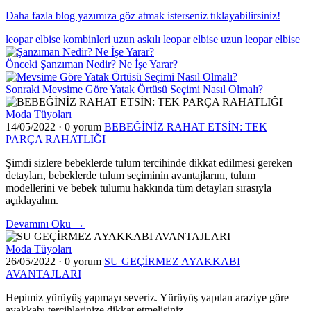
Daha fazla blog yazımıza göz atmak isterseniz tıklayabilirsiniz!
leopar elbise kombinleri
uzun askılı leopar elbise
uzun leopar elbise
Önceki
Şanzıman Nedir? Ne İşe Yarar?
Sonraki
Mevsime Göre Yatak Örtüsü Seçimi Nasıl Olmalı?
Moda Tüyoları
14/05/2022
·
0 yorum
BEBEĞİNİZ RAHAT ETSİN: TEK
PARÇA RAHATLIĞI
Şimdi sizlere bebeklerde tulum tercihinde dikkat edilmesi gereken
detayları, bebeklerde tulum seçiminin avantajlarını, tulum
modellerini ve bebek tulumu hakkında tüm detayları sırasıyla
açıklayalım.
Devamını Oku →
Moda Tüyoları
26/05/2022
·
0 yorum
SU GEÇİRMEZ AYAKKABI
AVANTAJLARI
Hepimiz yürüyüş yapmayı severiz. Yürüyüş yapılan araziye göre
ayakkabı tercihlerinize dikkat etmelisiniz.