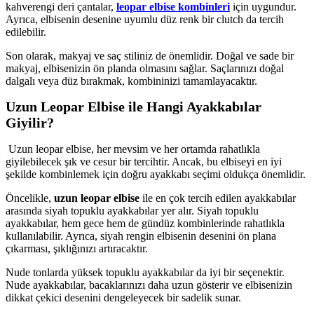
kahverengi deri çantalar,
leopar elbise kombinleri
için uygundur.
Ayrıca, elbisenin desenine uyumlu düz renk bir clutch da tercih
edilebilir.
Son olarak, makyaj ve saç stiliniz de önemlidir. Doğal ve sade bir
makyaj, elbisenizin ön planda olmasını sağlar. Saçlarınızı doğal
dalgalı veya düz bırakmak, kombininizi tamamlayacaktır.
Uzun Leopar Elbise ile Hangi Ayakkabılar
Giyilir?
Uzun leopar elbise, her mevsim ve her ortamda rahatlıkla
giyilebilecek şık ve cesur bir tercihtir. Ancak, bu elbiseyi en iyi
şekilde kombinlemek için doğru ayakkabı seçimi oldukça önemlidir.
Öncelikle,
uzun leopar elbise
ile en çok tercih edilen ayakkabılar
arasında siyah topuklu ayakkabılar yer alır. Siyah topuklu
ayakkabılar, hem gece hem de gündüz kombinlerinde rahatlıkla
kullanılabilir. Ayrıca, siyah rengin elbisenin desenini ön plana
çıkarması, şıklığınızı artıracaktır.
Nude tonlarda yüksek topuklu ayakkabılar da iyi bir seçenektir.
Nude ayakkabılar, bacaklarınızı daha uzun gösterir ve elbisenizin
dikkat çekici desenini dengeleyecek bir sadelik sunar.