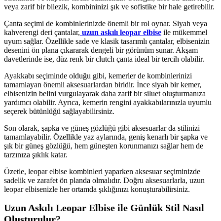
veya zarif bir bilezik, kombininizi şık ve sofistike bir hale getirebilir.
Çanta seçimi de kombinlerinizde önemli bir rol oynar. Siyah veya
kahverengi deri çantalar,
uzun askılı leopar elbise
ile mükemmel
uyum sağlar. Özellikle sade ve klasik tasarımlı çantalar, elbisenizin
desenini ön plana çıkararak dengeli bir görünüm sunar. Akşam
davetlerinde ise, düz renk bir clutch çanta ideal bir tercih olabilir.
Ayakkabı seçiminde olduğu gibi, kemerler de kombinlerinizi
tamamlayan önemli aksesuarlardan biridir. İnce siyah bir kemer,
elbisenizin belini vurgulayarak daha zarif bir siluet oluşturmanıza
yardımcı olabilir. Ayrıca, kemerin rengini ayakkabılarınızla uyumlu
seçerek bütünlüğü sağlayabilirsiniz.
Son olarak, şapka ve güneş gözlüğü gibi aksesuarlar da stilinizi
tamamlayabilir. Özellikle yaz aylarında, geniş kenarlı bir şapka ve
şık bir güneş gözlüğü, hem güneşten korunmanızı sağlar hem de
tarzınıza şıklık katar.
Özetle, leopar elbise kombinleri yaparken aksesuar seçiminizde
sadelik ve zarafet ön planda olmalıdır. Doğru aksesuarlarla, uzun
leopar elbisenizle her ortamda şıklığınızı konuşturabilirsiniz.
Uzun Askılı Leopar Elbise ile Günlük Stil Nasıl
Oluşturulur?