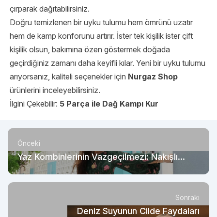
çırparak dağıtabilirsiniz.
Doğru temizlenen bir uyku tulumu hem ömrünü uzatır
hem de kamp konforunu artırır. İster tek kişilik ister çift
kişilik olsun, bakımına özen göstermek doğada
geçirdiğiniz zamanı daha keyifli kılar. Yeni bir uyku tulumu
arıyorsanız, kaliteli seçenekler için
Nurgaz Shop
ürünlerini inceleyebilirsiniz.
İlgini Çekebilir:
5 Parça ile Dağ Kampı Kur
Önceki
Yaz Kombinlerinin Vazgeçilmezi: Nakışlı
Takım Modelleri
Sonraki
Deniz Suyunun Cilde Faydaları