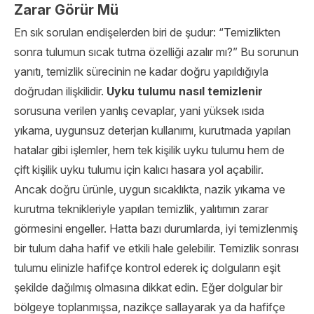
Zarar Görür Mü
En sık sorulan endişelerden biri de şudur: “Temizlikten
sonra tulumun sıcak tutma özelliği azalır mı?” Bu sorunun
yanıtı, temizlik sürecinin ne kadar doğru yapıldığıyla
doğrudan ilişkilidir.
Uyku tulumu nasıl temizlenir
sorusuna verilen yanlış cevaplar, yani yüksek ısıda
yıkama, uygunsuz deterjan kullanımı, kurutmada yapılan
hatalar gibi işlemler, hem tek kişilik uyku tulumu hem de
çift kişilik uyku tulumu için kalıcı hasara yol açabilir.
Ancak doğru ürünle, uygun sıcaklıkta, nazik yıkama ve
kurutma teknikleriyle yapılan temizlik, yalıtımın zarar
görmesini engeller. Hatta bazı durumlarda, iyi temizlenmiş
bir tulum daha hafif ve etkili hale gelebilir. Temizlik sonrası
tulumu elinizle hafifçe kontrol ederek iç dolguların eşit
şekilde dağılmış olmasına dikkat edin. Eğer dolgular bir
bölgeye toplanmışsa, nazikçe sallayarak ya da hafifçe