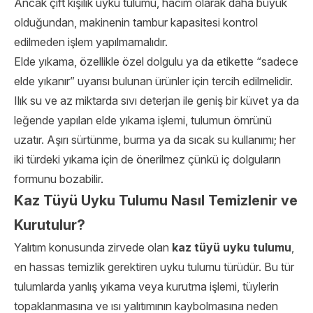
Ancak çift kişilik uyku tulumu, hacim olarak daha büyük
olduğundan, makinenin tambur kapasitesi kontrol
edilmeden işlem yapılmamalıdır.
Elde yıkama, özellikle özel dolgulu ya da etikette “sadece
elde yıkanır” uyarısı bulunan ürünler için tercih edilmelidir.
Ilık su ve az miktarda sıvı deterjan ile geniş bir küvet ya da
leğende yapılan elde yıkama işlemi, tulumun ömrünü
uzatır. Aşırı sürtünme, burma ya da sıcak su kullanımı; her
iki türdeki yıkama için de önerilmez çünkü iç dolguların
formunu bozabilir.
Kaz Tüyü Uyku Tulumu Nasıl Temizlenir ve
Kurutulur?
Yalıtım konusunda zirvede olan
kaz tüyü uyku tulumu
,
en hassas temizlik gerektiren uyku tulumu türüdür. Bu tür
tulumlarda yanlış yıkama veya kurutma işlemi, tüylerin
topaklanmasına ve ısı yalıtımının kaybolmasına neden