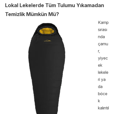
Lokal Lekelerde Tüm Tulumu Yıkamadan
Temizlik Mümkün Mü?
Kamp
sırası
nda
çamu
r,
yiyec
ek
lekele
ri ya
da
böce
k
kalıntıl